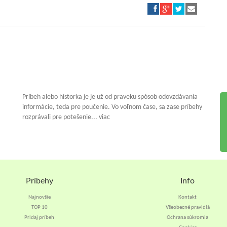
Príbeh alebo historka je je už od praveku spósob odovzdávania
informácie, teda pre poučenie. Vo voľnom čase, sa zase príbehy
rozprávali pre potešenie... viac
Príbehy
Info
Najnovšie
Kontakt
TOP 10
Všeobecné pravidlá
Pridaj príbeh
Ochrana súkromia