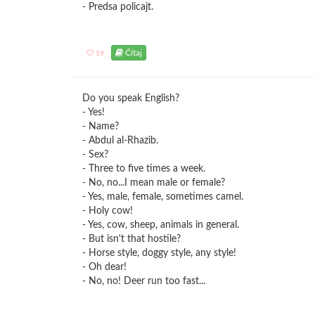
- Predsa policajt.
Čítaj
19
Do you speak English?
- Yes!
- Name?
- Abdul al-Rhazib.
- Sex?
- Three to five times a week.
- No, no...I mean male or female?
- Yes, male, female, sometimes camel.
- Holy cow!
- Yes, cow, sheep, animals in general.
- But isn't that hostile?
- Horse style, doggy style, any style!
- Oh dear!
- No, no! Deer run too fast...