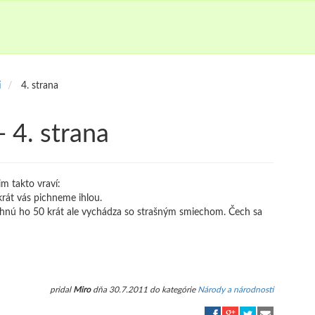
i
4. strana
 4. strana
im takto vraví:
 krát vás pichneme ihlou.
pichnú ho 50 krát ale vychádza so strašným smiechom. Čech sa
pridal
Miro
dňa 30.7.2011 do kategórie
Národy a národnosti