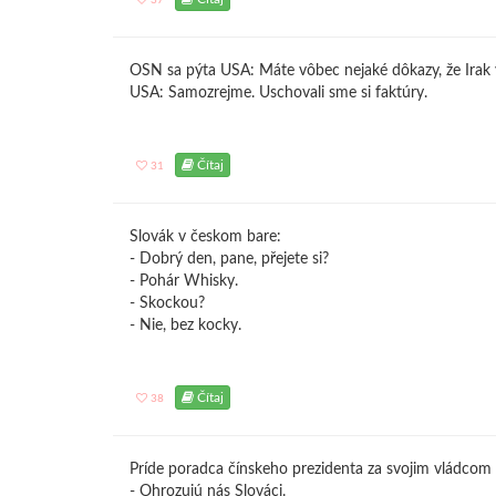
37
OSN sa pýta USA: Máte vôbec nejaké dôkazy, že Irak 
USA: Samozrejme. Uschovali sme si faktúry.
Čítaj
31
Slovák v českom bare:
- Dobrý den, pane, přejete si?
- Pohár Whisky.
- Skockou?
- Nie, bez kocky.
Čítaj
38
Príde poradca čínskeho prezidenta za svojim vládcom 
- Ohrozujú nás Slováci.