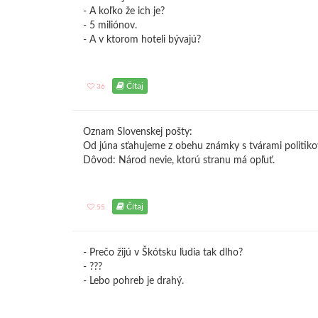
- A koľko že ich je?
- 5 miliónov.
- A v ktorom hoteli bývajú?
Čítaj
36
Oznam Slovenskej pošty:
Od júna sťahujeme z obehu známky s tvárami politiko
Dôvod: Národ nevie, ktorú stranu má opľuť.
Čítaj
55
- Prečo žijú v Škótsku ľudia tak dlho?
- ???
- Lebo pohreb je drahý.