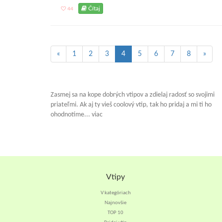
Čítaj
44
«
1
2
3
4
5
6
7
8
»
Zasmej sa na kope dobrých vtipov a zdielaj radosť so svojimi
priateľmi. Ak aj ty vieš coolový vtip, tak ho pridaj a mi ti ho
ohodnotíme... viac
Vtipy
V kategóriach
Najnovšie
TOP 10