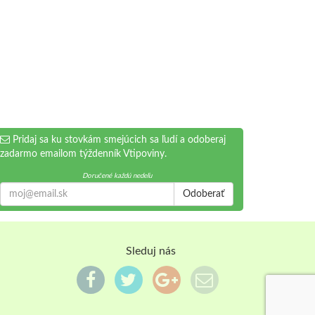
Pridaj sa ku stovkám smejúcich sa ľudí a odoberaj
zadarmo emailom týždenník Vtipoviny.
Doručené každú nedeľu
Odoberať
Sleduj nás