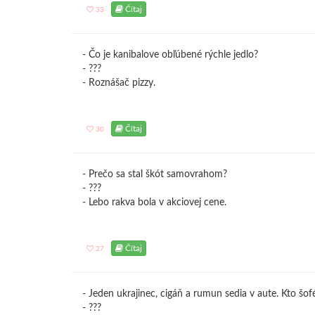
Čítaj
33
- Čo je kanibalove obľúbené rýchle jedlo?
- ???
- Roznášač pizzy.
Čítaj
30
- Prečo sa stal škót samovrahom?
- ???
- Lebo rakva bola v akciovej cene.
Čítaj
27
- Jeden ukrajinec, cigáň a rumun sedia v aute. Kto šof
- ???