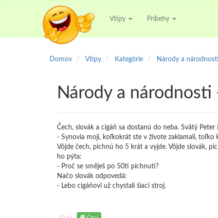
Vtipy
Príbehy
Domov
Vtipy
Kategórie
Národy a národnost
Národy a národnosti -
Čech, slovák a cigáň sa dostanú do neba. Svätý Peter 
- Synovia moji, koľkokrát ste v živote zaklamali, toľko
Vôjde čech, pichnú ho 5 krát a vyjde. Vôjde slovák, 
ho pýta:
- Proč se směješ po 50ti píchnutí?
Načo slovák odpovedá:
- Lebo cigáňovi už chystali šiaci stroj.
Čítaj