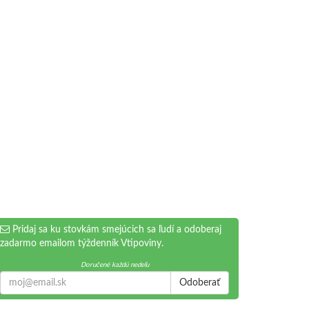
Pridaj sa ku stovkám smejúcich sa ľudí a odoberaj
zadarmo emailom týždenník Vtipoviny.
Doručené každú nedeľu
Odoberať