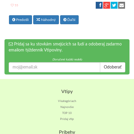
55
Predošlí
Náhodný
Ďaľší
Pridaj sa ku stovkám smejúcich sa ľudí a odoberaj zadarmo
emailom týždenník Vtipoviny.
Doručené každú nedeľu
Odoberať
Vtipy
V kategóriach
Najnovšie
TOP 10
Pridaj vtip
Príbehy