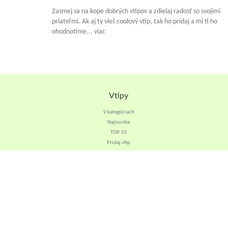
Zasmej sa na kope dobrých vtipov a zdielaj radosť so svojimi
priateľmi. Ak aj ty vieš coolový vtip, tak ho pridaj a mi ti ho
ohodnotíme... viac
Vtipy
V kategóriach
Najnovšie
TOP 10
Pridaj vtip