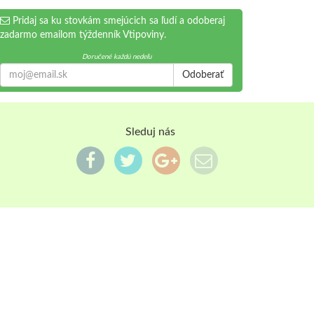
Pridaj sa ku stovkám smejúcich sa ľudí a odoberaj
zadarmo emailom týždenník Vtipoviny.
Doručené každú nedeľu
Odoberať
Sleduj nás