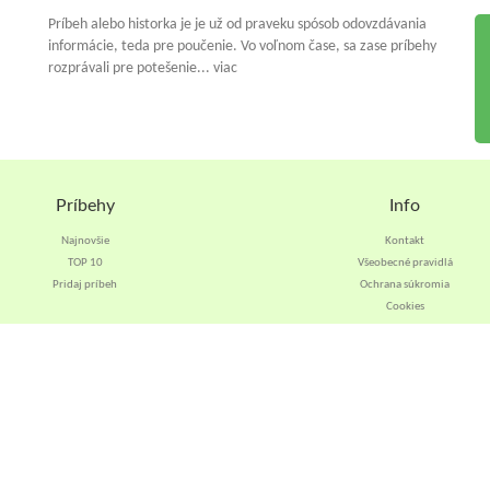
Príbeh alebo historka je je už od praveku spósob odovzdávania
informácie, teda pre poučenie. Vo voľnom čase, sa zase príbehy
rozprávali pre potešenie... viac
Príbehy
Info
Najnovšie
Kontakt
TOP 10
Všeobecné pravidlá
Pridaj príbeh
Ochrana súkromia
Cookies