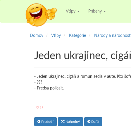
Vtipy
Príbehy
Domov
Vtipy
Kategórie
Národy a národnost
Jeden ukrajinec, cigá
- Jeden ukrajinec, cigáň a rumun sedia v aute. Kto šof
- ???
- Predsa policajt.
19
Predošlí
Náhodný
Ďaľší