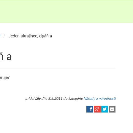
i
Jeden ukrajinec, cigáň a
ň a
éruje?
pridal
Lily
dňa 8.6.2011 do kategórie
Národy a národnosti