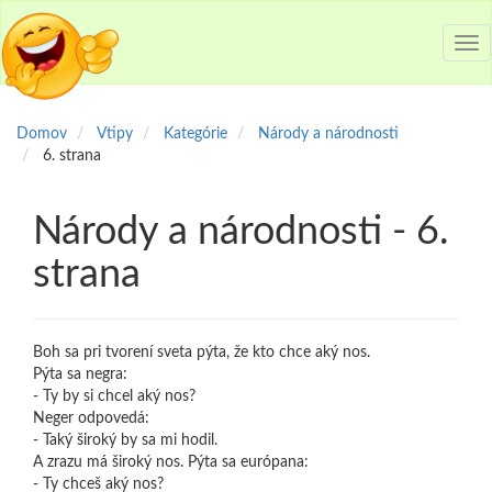
Tog
nav
Domov
Vtipy
Kategórie
Národy a národnosti
6. strana
Národy a národnosti - 6.
strana
Boh sa pri tvorení sveta pýta, že kto chce aký nos.
Pýta sa negra:
- Ty by si chcel aký nos?
Neger odpovedá:
- Taký široký by sa mi hodil.
A zrazu má široký nos. Pýta sa európana:
- Ty chceš aký nos?