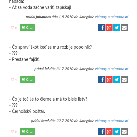
nabáda:
- Až sa voda začne variť, zapískaj!
pridal
johannes
dňa 1.8.2010 do kategórie
Národy a národnosti
Čítaj
6
- Čo spraví škót keď sa mu rozbije popolník?
- ???
- Prestane fajčiť.
pridal
lol
dňa 31.7.2010 do kategórie
Národy a národnosti
Čítaj
4
- Čo je to? Je to čierne a má to biele listy?
- ???
- Černošský poštár.
pridal
tomi
dňa 22.7.2010 do kategórie
Národy a národnosti
Čítaj
5