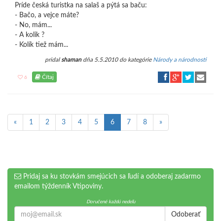
Príde česká turistka na salaš a pýtá sa baču:
- Bačo, a vejce máte?
- No, mám...
- A kolik ?
- Kolík tiež mám...
pridal
shaman
dňa 5.5.2010 do kategórie
Národy a národnosti
Čítaj
6
«
1
2
3
4
5
6
7
8
»
Pridaj sa ku stovkám smejúcich sa ľudí a odoberaj zadarmo
emailom týždenník Vtipoviny.
Doručené každú nedeľu
Odoberať