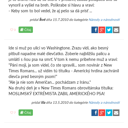
vynoril a vyšiel na breh. Poškrabe si hlavu a vraví:
- Keby som to bol vedel, že aj pešo sa dá prísť ...
pridal
Íkvé
dňa 15.7.2010 do kategórie
Národy a národnosti
Čítaj
3
Ide si muž po ulici vo Washingtone. Zrazu vidí, ako besný
pitbull napadne malé dievčatko. Zoberie najbližšiu palicu a
umláti s ňou psa na smrť. V tom k nemu pribehne muž a vraví:
"Páni moji, ja som videl, čo ste spravili... som novinár z New
Times Romans... už vidím tú titulku - Americký hrdina zachránil
dievča pred besným psom!"
"Ale ja nie som Američan... pochádzam z Iránu."
Na druhý deň je v New Times Romans obrovitánska titulka:
MOSLIMSKÝ EXTRÉMISTA ZABIL AMERICKÉHO PSA!
pridal
lila
dňa 13.5.2010 do kategórie
Národy a národnosti
Čítaj
7