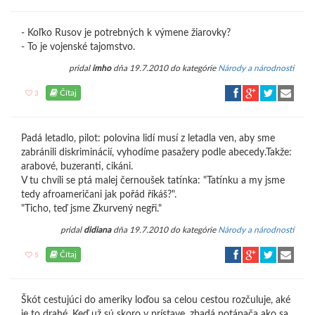
- Koľko Rusov je potrebných k výmene žiarovky?
- To je vojenské tajomstvo.
pridal
imho
dňa 19.7.2010 do kategórie
Národy a národnosti
Čítaj
3
Padá letadlo, pilot: polovina lidí musí z letadla ven, aby sme
zabránili diskriminácií, vyhodíme pasažery podle abecedy.Takže:
arabové, buzeranti, cikáni.
V tu chvíli se ptá malej černoušek tatínka: "Tatínku a my jsme
tedy afroameričani jak pořád říkáš?".
"Ticho, teď jsme Zkurvený negři."
pridal
didiana
dňa 19.7.2010 do kategórie
Národy a národnosti
Čítaj
5
Škót cestujúci do ameriky loďou sa celou cestou rozčuluje, aké
je to drahé. Keď už sú skoro v prístave, zbadá potápača ako sa