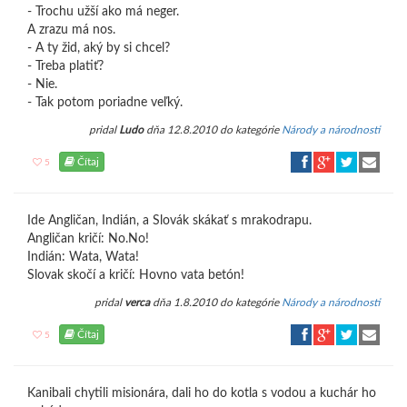
- Trochu užší ako má neger.
A zrazu má nos.
- A ty žid, aký by si chcel?
- Treba platiť?
- Nie.
- Tak potom poriadne veľký.
pridal
Ludo
dňa 12.8.2010 do kategórie
Národy a národnosti
Čítaj
5
Ide Angličan, Indián, a Slovák skákať s mrakodrapu.
Angličan kričí: No.No!
Indián: Wata, Wata!
Slovak skočí a kričí: Hovno vata betón!
pridal
verca
dňa 1.8.2010 do kategórie
Národy a národnosti
Čítaj
5
Kanibali chytili misionára, dali ho do kotla s vodou a kuchár ho