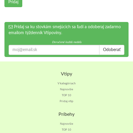
Pridaj
Pridaj sa ku stovkám smejúcich sa ľudí a odoberaj zadarmo
emailom týždenník Vtipoviny.
Doručené každú nedeľu
Odoberať
Vtipy
V kategóriach
Najnovšie
TOP 10
Pridaj vtip
Príbehy
Najnovšie
TOP 10