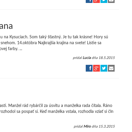
ana
na Kysuciach. Som taký šťastný. Je tu tak krásne! Hory sú
nehom. 14.októbra Najkrajšia krajina na svete! Lístie sa
ej farby. ...
pridal
Lucia
dňa 18.5.2015
sti. Manžel rád rybárčil za úsvitu a manželka rada čítala. Ráno
ozhodol sa pospať si. Keď manželka vstala, rozhodla vziať si čln
pridal
Miro
dňa 15.3.2015