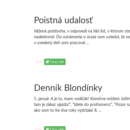
Poistná udalosť
Vážená poisťovňa, v odpovedi na Váš list, v ktorom s
nasledovné: Do oznámenia o úraze som uviedol, že s
v uvedený deň som pracoval ...
Čítaj celé
4
Denník Blondínky
5. január A je to, mam vodičák! Konečne môžem šoféro
tam je zákaz vjazdu!”, “Idete do protismeru!”, “Pozor
ako som to tie dva roky vydržala! 8. ...
Čítaj celé
6