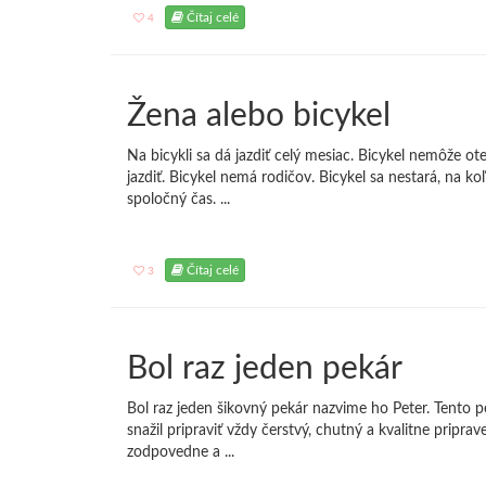
Čítaj celé
4
Žena alebo bicykel
Na bicykli sa dá jazdiť celý mesiac. Bicykel nemôže o
jazdiť. Bicykel nemá rodičov. Bicykel sa nestará, na koľk
spoločný čas. ...
Čítaj celé
3
Bol raz jeden pekár
Bol raz jeden šikovný pekár nazvime ho Peter. Tento p
snažil pripraviť vždy čerstvý, chutný a kvalitne priprav
zodpovedne a ...