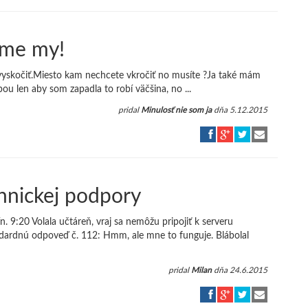
áme my!
e vyskočiť.Miesto kam nechcete vkročiť no musíte ?Ja také mám
ou len aby som zapadla to robí väčšina, no ...
pridal
Minulosť nie som ja
dňa 5.12.2015
hnickej podpory
 9:20 Volala učtáreň, vraj sa nemôžu pripojiť k serveru
ndardnú odpoveď č. 112: Hmm, ale mne to funguje. Blábolal
pridal
Milan
dňa 24.6.2015