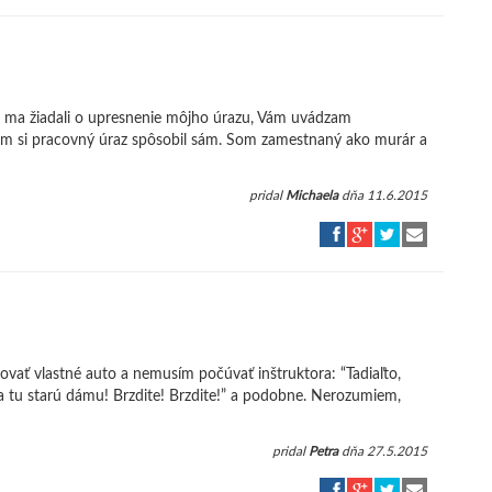
te ma žiadali o upresnenie môjho úrazu, Vám uvádzam
om si pracovný úraz spôsobil sám. Som zamestnaný ako murár a
pridal
Michaela
dňa 11.6.2015
vať vlastné auto a nemusím počúvať inštruktora: “Tadiaľto,
 na tu starú dámu! Brzdite! Brzdite!” a podobne. Nerozumiem,
pridal
Petra
dňa 27.5.2015