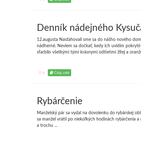
Denník nádejného Kysuč
12.augusta Nasťahovali sme sa do nášho nového domu 
nádherné. Neviem sa dočkať, kedy ich uvidím pokryté s
sfarbilo všetkými tými krásnymi odtieňmi žltej a oranžov
Čítaj celé
8
Rybárčenie
Manželský pár sa vydal na dovolenku do rybárskej obla
sa manžel vrátil po niekoľkých hodinách rybárčenia a r
a trochu ...