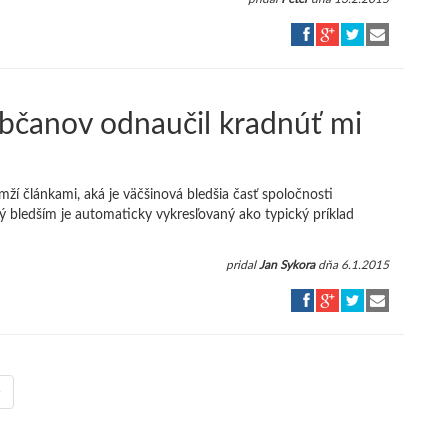
bčanov odnaučil kradnúť mi
ží článkami, aká je väčšinová bledšia časť spoločnosti
ný bledším je automaticky vykresľovaný ako typický príklad
pridal
Jan Sykora
dňa 6.1.2015
»