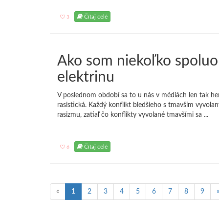
Čítaj celé
3
Ako som niekoľko spoluo
elektrinu
V poslednom období sa to u nás v médiách len tak hem
rasistická. Každý konflikt bledšieho s tmavším vyvola
rasizmu, zatiaľ čo konflikty vyvolané tmavšími sa ...
Čítaj celé
6
«
1
2
3
4
5
6
7
8
9