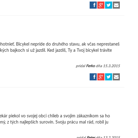
tehotnieť. Bicykel nepríde do druhého stavu, ak včas neprestaneš
ých bajkoch si už jazdil. Ked jazdíš, Ty a Tvoj bicykel trávite
pridal
Ferko
dňa 15.3.2015
ekár piekol vo svojej obci chlieb a svojim zákazníkom sa ho
ený, z tých najlepších surovín. Svoju prácu mal rád, robil ju
pridal
Peter
dňa 13.2.2015