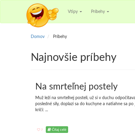
Vtipy
Príbehy
Domov
Príbehy
Najnovšie príbehy
Na smrteľnej postely
Muž leží na smrteľnej posteli, už si v duchu odpočítava
posledné sily, doplazí sa do kuchyne a natiahne sa po
kričí: ...
Čítaj celé
7