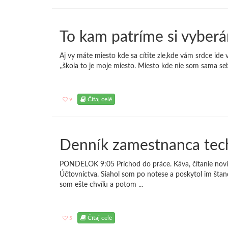
To kam patríme si vyber
Aj vy máte miesto kde sa cítite zle,kde vám srdce id
,,škola to je moje miesto. Miesto kde nie som sama seb
Čítaj celé
9
Denník zamestnanca tec
PONDELOK 9:05 Príchod do práce. Káva, čítanie novín.
Účtovníctva. Siahol som po notese a poskytol im šta
som ešte chvíľu a potom ...
Čítaj celé
5