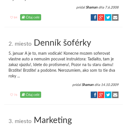
pridal
Shaman
dňa 7.6.2008
Čítaj celé
84
Denník šoférky
2. miesto
5. januar A je to, mam vodicak! Konecne mozem soferovat
vlastne auto a nemusim pocuvat instruktora: Tadialto, tam je
zakaz vjazdu!, Idete do protismeru!, Pozor na tu staru damu!
Brzdite! Brzdite! a podobne. Nerozumiem, ako som to tie dva
roky ...
pridal
Shaman
dňa 14.10.2009
Čítaj celé
76
Marketing
3. miesto