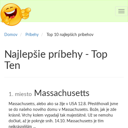
Tog
nav
Domov
Príbehy
Top 10 najlepších príbehov
Najlepšie príbehy - Top
Ten
Massachusetts
1. miesto
Massachusetts, alebo ako sa žije v USA 12.8. Přestěhovali jsme
se do našeho nového domu v Massachusetts. Bože, jak je zde
krásně. Vrchy kolem vypadají tak majestátně. Už se nemohu
dočkat, až je pokryje sníh. 14.10. Massachusetts je tím
nejkrásnějším ...