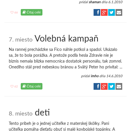
pridal
shaman
dňa 6.1.2010
Čítaj celé
66
Volebná kampaň
7. miesto
Na rannej prechádzke sa Fico náhle potkol a spadol. Ukázalo
sa, že to bola porážka. A pretože podľa hesla Zdravie nie je
biznis nemala blízka nemocnica dostatok personálu, tak zomrel.
Onedlho stál pred nebeskou bránou a Svätý Peter ho privítal: ...
pridal
imho
dňa 14.6.2010
Čítaj celé
62
deti
8. miesto
Tento príbeh je o jednej učiteľke z materskej škôlky. Pani
učiteľka pomáha dieťaťu obuť si malé kovbojské topánky. A