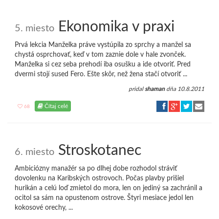
Ekonomika v praxi
5. miesto
Prvá lekcia Manželka práve vystúpila zo sprchy a manžel sa
chystá osprchovať, keď v tom zaznie dole v hale zvonček.
Manželka si cez seba prehodí iba osušku a ide otvoriť. Pred
dvermi stojí sused Fero. Ešte skôr, než žena stačí otvoriť ...
pridal
shaman
dňa 10.8.2011
Čítaj celé
68
Stroskotanec
6. miesto
Ambiciózny manažér sa po dlhej dobe rozhodol stráviť
dovolenku na Karibských ostrovoch. Počas plavby prišiel
hurikán a celú loď zmietol do mora, len on jediný sa zachránil a
ocitol sa sám na opustenom ostrove. Štyri mesiace jedol len
kokosové orechy, ...