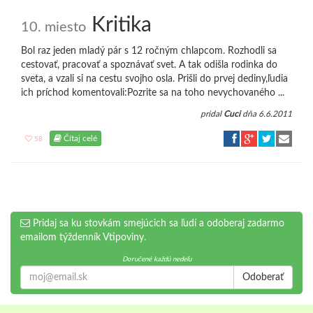
Kritika
10. miesto
Bol raz jeden mladý pár s 12 ročným chlapcom. Rozhodli sa
cestovať, pracovať a spoznávať svet. A tak odišla rodinka do
sveta, a vzali si na cestu svojho osla. Prišli do prvej dediny,ľudia
ich príchod komentovali:Pozrite sa na toho nevychovaného ...
pridal
Cuci
dňa 6.6.2011
Čítaj celé
58
Pridaj sa ku stovkám smejúcich sa ľudí a odoberaj zadarmo
emailom týždenník Vtipoviny.
Doručené každú nedeľu
Odoberať