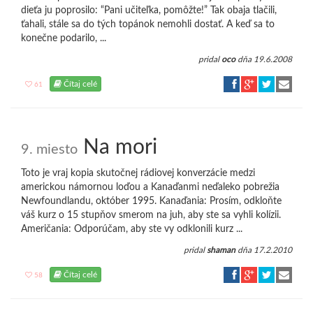
dieťa ju poprosilo: “Pani učiteľka, pomôžte!” Tak obaja tlačili,
ťahali, stále sa do tých topánok nemohli dostať. A keď sa to
konečne podarilo, ...
pridal
oco
dňa 19.6.2008
Čítaj celé
61
Na mori
9. miesto
Toto je vraj kopia skutočnej rádiovej konverzácie medzi
americkou námornou loďou a Kanaďanmi neďaleko pobrežia
Newfoundlandu, október 1995. Kanaďania: Prosím, odkloňte
váš kurz o 15 stupňov smerom na juh, aby ste sa vyhli kolízii.
Američania: Odporúčam, aby ste vy odklonili kurz ...
pridal
shaman
dňa 17.2.2010
Čítaj celé
58