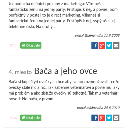
Jednoduchá definícia pojmov z marketingu: Všimneš si
fantastickú ženu na jednej párty. Pristúpiš k nej, a povieš: Som
perfektný v posteli to je direct marketing. Všimneš si
fantastickú ženu na jednej párty. Pristúpiš k nej, vypýtaš si jej
telefónne číslo. Na druhý ...
pridal
Shaman
dňa 11.9.2008
Čítaj celé
74
Bača a jeho ovce
4. miesto
Bača si kúpi štyri ovečky a chce aby sa mu rozmnožovali. Lenže
ovečky stále nič a nič. Tak zabehne veterinárovi a povie mu, aký
má problém a ako zistí,že ovečky sú tehotné. Tak mu veterinár
hovorí: No bača, v prvom ...
pridal
micina
dňa 25.8.2010
Čítaj celé
69