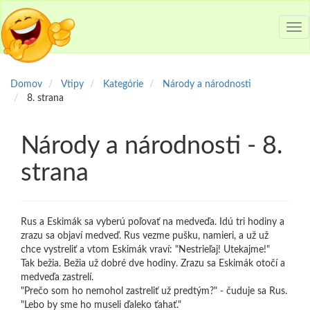
Tog
nav
Domov
Vtipy
Kategórie
Národy a národnosti
8. strana
Národy a národnosti - 8.
strana
Rus a Eskimák sa vyberú poľovať na medveďa. Idú tri hodiny a
zrazu sa objaví medveď. Rus vezme pušku, namieri, a už už
chce vystreliť a vtom Eskimák vraví: "Nestrieľaj! Utekajme!"
Tak bežia. Bežia už dobré dve hodiny. Zrazu sa Eskimák otočí a
medveďa zastrelí.
"Prečo som ho nemohol zastreliť už predtým?" - čuduje sa Rus.
"Lebo by sme ho museli ďaleko ťahať."