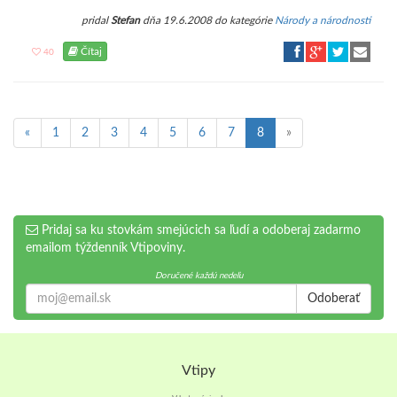
pridal
Stefan
dňa 19.6.2008 do kategórie
Národy a národnosti
Čítaj
40
«
1
2
3
4
5
6
7
8
»
Pridaj sa ku stovkám smejúcich sa ľudí a odoberaj zadarmo
emailom týždenník Vtipoviny.
Doručené každú nedeľu
Odoberať
Vtipy