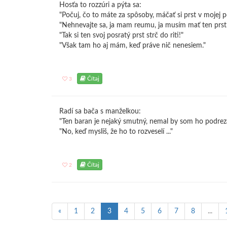
Hosťa to rozzúri a pýta sa:
"Počuj, čo to máte za spôsoby, máčať si prst v mojej p
"Nehnevajte sa, ja mam reumu, ja musím mať ten prst st
"Tak si ten svoj posratý prst strč do riti!"
"Však tam ho aj mám, keď práve nič nenesiem."
Čítaj
3
Radí sa bača s manželkou:
"Ten baran je nejaký smutný, nemal by som ho podrez
"No, keď mysliš, že ho to rozveselí ..."
Čítaj
2
«
1
2
3
4
5
6
7
8
...