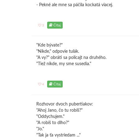
- Pekné ale mne sa páčila kockatá viacej.
Čítaj
3
"Kde bývate?"
"Nikde," odpovie tulák.
"A vy?" obráti sa policajt na druhého.
"Tiež nikde, my sme susedia."
Čítaj
4
Rozhovor dvoch pubertiakov:
"Ahoj Jano, čo tu robíš?"
"Oddychujem."
"A robíš to dlho?"
"Jo."
"Tak ja ťa vystriedam ..."