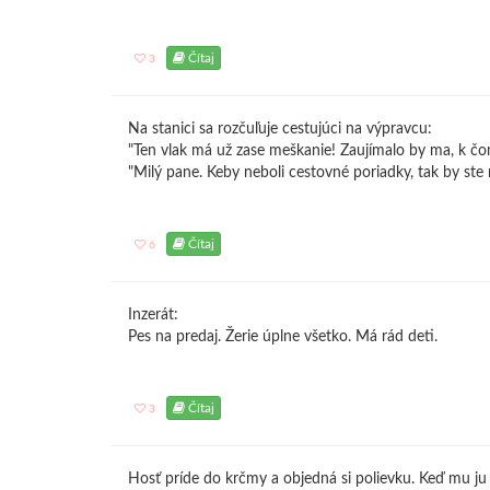
Čítaj
3
Na stanici sa rozčuľuje cestujúci na výpravcu:
"Ten vlak má už zase meškanie! Zaujímalo by ma, k č
"Milý pane. Keby neboli cestovné poriadky, tak by ste
Čítaj
6
Inzerát:
Pes na predaj. Žerie úplne všetko. Má rád deti.
Čítaj
3
Hosť príde do krčmy a objedná si polievku. Keď mu ju 