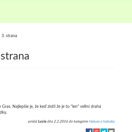
3. strana
 strana
Gras. Najlepšie je, že keď zistil že je to "len" veľmi drahá
odky.
pridal
Lucia
dňa 2.2.2016 do kategórie
Haluze a halúzky