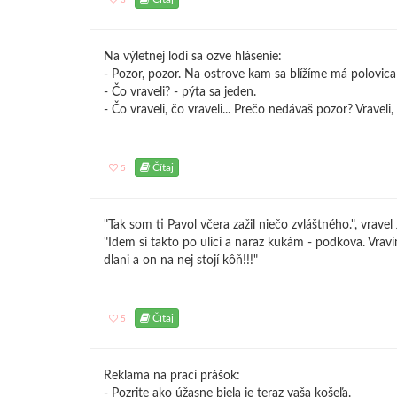
3
Na výletnej lodi sa ozve hlásenie:
- Pozor, pozor. Na ostrove kam sa blížíme má polovic
- Čo vraveli? - pýta sa jeden.
- Čo vraveli, čo vraveli... Prečo nedávaš pozor? Vravel
Čítaj
5
"Tak som ti Pavol včera zažil niečo zvláštného.", vravel
"Idem si takto po ulici a naraz kukám - podkova. Vrav
dlani a on na nej stojí kôň!!!"
Čítaj
5
Reklama na prací prášok:
- Pozrite ako úžasne biela je teraz vaša košeľa.