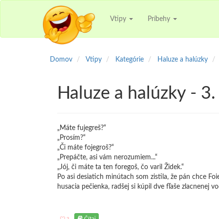
Vtipy
Príbehy
Domov
Vtipy
Kategórie
Haluze a halúzky
Haluze a halúzky - 3.
„Máte fujegreš?“
„Prosím?“
„Či máte fojegroš?“
„Prepáčte, asi vám nerozumiem...“
„Jój, či máte ta ten foregoš, čo varil Židek.“
Po asi desiatich minútach som zistila, že pán chce Foie 
husacia pečienka, radšej si kúpil dve fľaše zlacnenej v
Čítaj