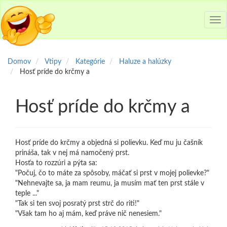
Tog
nav
Domov
Vtipy
Kategórie
Haluze a halúzky
Hosť príde do krčmy a
Hosť príde do krčmy a
Hosť príde do krčmy a objedná si polievku. Keď mu ju čašník
prináša, tak v nej má namočený prst.
Hosťa to rozzúri a pýta sa:
"Počuj, čo to máte za spôsoby, máčať si prst v mojej polievke?"
"Nehnevajte sa, ja mam reumu, ja musím mať ten prst stále v
teple ..."
"Tak si ten svoj posratý prst strč do riti!"
"Však tam ho aj mám, keď práve nič nenesiem."