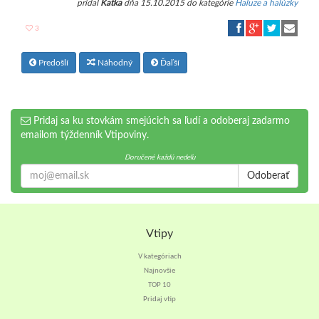
pridal
Katka
dňa 15.10.2015 do kategórie
Haluze a halúzky
3
Predošlí
Náhodný
Ďaľší
Pridaj sa ku stovkám smejúcich sa ľudí a odoberaj zadarmo
emailom týždenník Vtipoviny.
Doručené každú nedeľu
Odoberať
Vtipy
V kategóriach
Najnovšie
TOP 10
Pridaj vtip