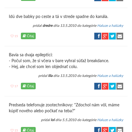
Idú dve babky po ceste a tá v strede spadne do kanála.
pridal
dredre
dňa 13.5.2010 do kategórie
Haluze a halúzky
Čítaj
15
Bavia sa dvaja epileptici:
- Počul som, že si včera v bare vyhral súťaž breakdance.
- Hej, ale chcel som len objednať colu.
pridal
lila
dňa 13.5.2010 do kategórie
Haluze a halúzky
Čítaj
17
Predseda telefonuje zootechnikovy: "Zdochol nám vôl, máme
kúpiť nového alebo počkať na teba?"
pridal
lol
dňa 5.5.2010 do kategórie
Haluze a halúzky
Čítaj
15