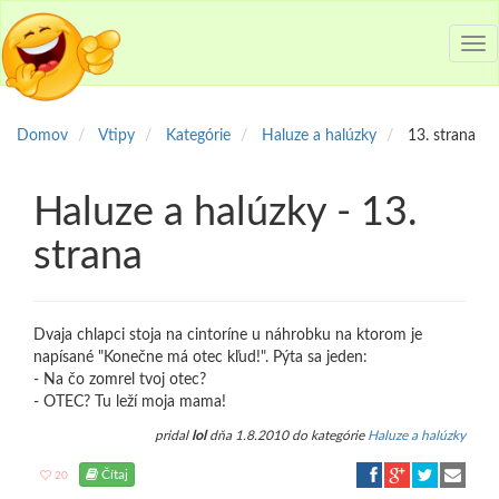
Tog
nav
Domov
Vtipy
Kategórie
Haluze a halúzky
13. strana
Haluze a halúzky - 13.
strana
Dvaja chlapci stoja na cintoríne u náhrobku na ktorom je
napísané "Konečne má otec kľud!". Pýta sa jeden:
- Na čo zomrel tvoj otec?
- OTEC? Tu leží moja mama!
pridal
lol
dňa 1.8.2010 do kategórie
Haluze a halúzky
Čítaj
20