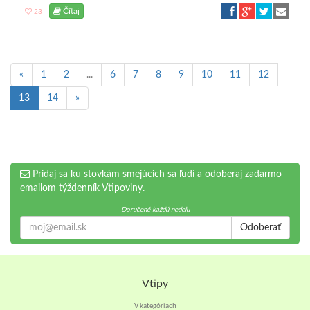
Čítaj
23
«
1
2
...
6
7
8
9
10
11
12
13
14
»
Pridaj sa ku stovkám smejúcich sa ľudí a odoberaj zadarmo
emailom týždenník Vtipoviny.
Doručené každú nedeľu
Odoberať
Vtipy
V kategóriach