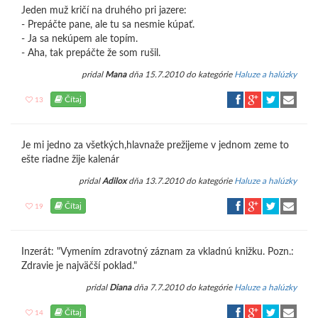
Jeden muž kričí na druhého pri jazere:
- Prepáčte pane, ale tu sa nesmie kúpať.
- Ja sa nekúpem ale topím.
- Aha, tak prepáčte že som rušil.
pridal
Mana
dňa 15.7.2010 do kategórie
Haluze a halúzky
Čítaj
13
Je mi jedno za všetkých,hlavnaže prežijeme v jednom zeme to
ešte riadne žije kalenár
pridal
Adilox
dňa 13.7.2010 do kategórie
Haluze a halúzky
Čítaj
19
Inzerát: "Vymením zdravotný záznam za vkladnú knižku. Pozn.:
Zdravie je najväčší poklad."
pridal
Diana
dňa 7.7.2010 do kategórie
Haluze a halúzky
Čítaj
14