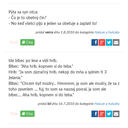
Pýta sa syn otca:
- Čo je to obetný čin?
- No keď všetci pijú a jeden sa obetuje a zaplatí to!
pridal
verca
dňa 1.8.2010 do kategórie
Haluze a halúzky
Čítaj
15
Ide blbec po lese a vidí hríb.
Blbec: "Aha hríb, kopnem si do teba."
Hríb: "Ja som zázračný hríb, nekop do mňa a splním ti 3
želania."
Blbec: "Chcem byť múdry... Hmmmm, ja som ale mudry, že sa z
toho zaseriem .... fuj, to som sa naozaj posral, ja som ale
blbec.... Aha hríb, kopnem si do teba."
pridal
lol
dňa 16.7.2010 do kategórie
Haluze a halúzky
Čítaj
21