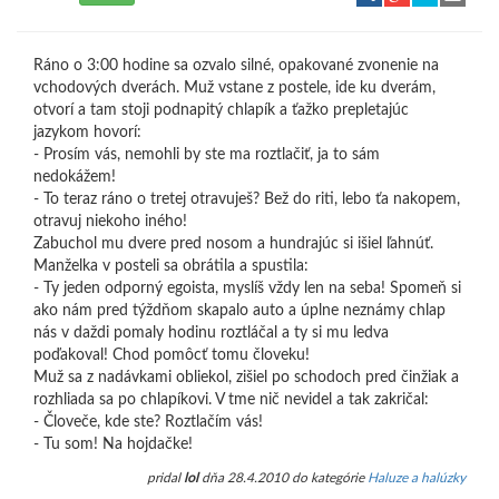
Ráno o 3:00 hodine sa ozvalo silné, opakované zvonenie na
vchodových dverách. Muž vstane z postele, ide ku dverám,
otvorí a tam stoji podnapitý chlapík a ťažko prepletajúc
jazykom hovorí:
- Prosím vás, nemohli by ste ma roztlačiť, ja to sám
nedokážem!
- To teraz ráno o tretej otravuješ? Bež do riti, lebo ťa nakopem,
otravuj niekoho iného!
Zabuchol mu dvere pred nosom a hundrajúc si išiel ľahnúť.
Manželka v posteli sa obrátila a spustila:
- Ty jeden odporný egoista, myslíš vždy len na seba! Spomeň si
ako nám pred týždňom skapalo auto a úplne neznámy chlap
nás v daždi pomaly hodinu roztláčal a ty si mu ledva
poďakoval! Chod pomôcť tomu človeku!
Muž sa z nadávkami obliekol, zišiel po schodoch pred činžiak a
rozhliada sa po chlapíkovi. V tme nič nevidel a tak zakričal:
- Človeče, kde ste? Roztlačím vás!
- Tu som! Na hojdačke!
pridal
lol
dňa 28.4.2010 do kategórie
Haluze a halúzky