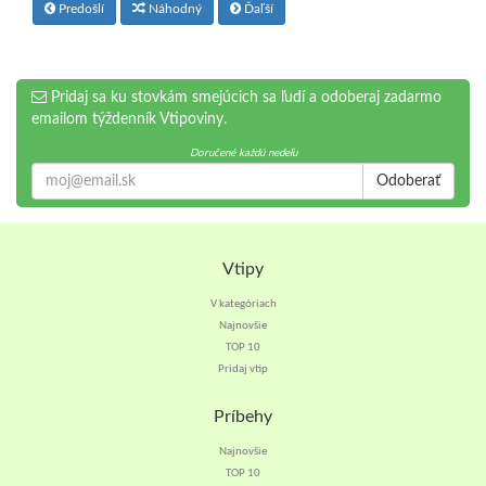
Predošlí
Náhodný
Ďaľší
Pridaj sa ku stovkám smejúcich sa ľudí a odoberaj zadarmo
emailom týždenník Vtipoviny.
Doručené každú nedeľu
Odoberať
Vtipy
V kategóriach
Najnovšie
TOP 10
Pridaj vtip
Príbehy
Najnovšie
TOP 10