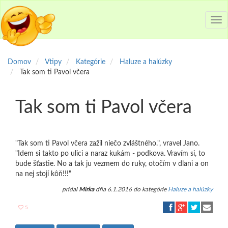
Tog
nav
Domov
Vtipy
Kategórie
Haluze a halúzky
Tak som ti Pavol včera
Tak som ti Pavol včera
"Tak som ti Pavol včera zažil niečo zvláštného.", vravel Jano.
"Idem si takto po ulici a naraz kukám - podkova. Vravím si, to
bude šťastie. No a tak ju vezmem do ruky, otočím v dlani a on
na nej stojí kôň!!!"
pridal
Mirka
dňa 6.1.2016 do kategórie
Haluze a halúzky
5