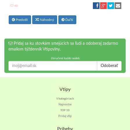
40
Predošlí
Náhodný
Ďaľší
Pridaj sa ku stovkám smejúcich sa ľudí a odoberaj zadarmo
emailom týždenník Vtipoviny.
Doručené každú nedeľu
Odoberať
Vtipy
V kategóriach
Najnovšie
TOP 10
Pridaj vtip
Príbehy