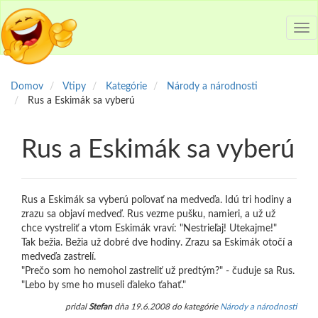
Tog
nav
Domov
Vtipy
Kategórie
Národy a národnosti
Rus a Eskimák sa vyberú
Rus a Eskimák sa vyberú
Rus a Eskimák sa vyberú poľovať na medveďa. Idú tri hodiny a
zrazu sa objaví medveď. Rus vezme pušku, namieri, a už už
chce vystreliť a vtom Eskimák vraví: "Nestrieľaj! Utekajme!"
Tak bežia. Bežia už dobré dve hodiny. Zrazu sa Eskimák otočí a
medveďa zastrelí.
"Prečo som ho nemohol zastreliť už predtým?" - čuduje sa Rus.
"Lebo by sme ho museli ďaleko ťahať."
pridal
Stefan
dňa 19.6.2008 do kategórie
Národy a národnosti