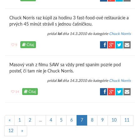
Chuck Norris raz kúpil za hodinu 3 fast-food-ové reštaurácie a
prvých 45 minút strávil s jednou čašníčkou.
pridal
lol
dňa 14.3.2010 do kategórie
Chuck Norris
Čítaj
5
Masový vrah z filmu SAW sa vždy pred spaním pozrie pod
posteľ, či tam nie je Chuck Norris.
pridal
lol
dňa 14.3.2010 do kategórie
Chuck Norris
Čítaj
14
«
1
2
...
4
5
6
7
8
9
10
11
12
»