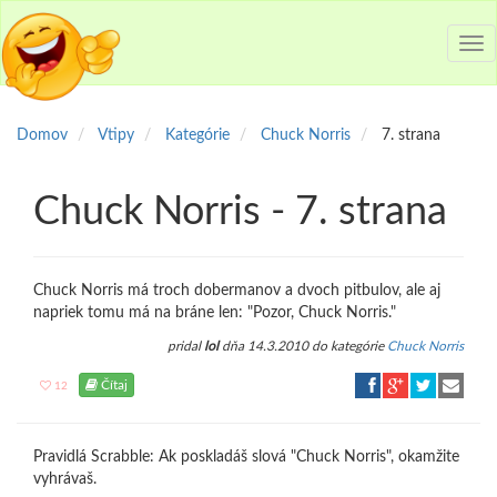
Tog
nav
Domov
Vtipy
Kategórie
Chuck Norris
7. strana
Chuck Norris - 7. strana
Chuck Norris má troch dobermanov a dvoch pitbulov, ale aj
napriek tomu má na bráne len: "Pozor, Chuck Norris."
pridal
lol
dňa 14.3.2010 do kategórie
Chuck Norris
Čítaj
12
Pravidlá Scrabble: Ak poskladáš slová "Chuck Norris", okamžite
vyhrávaš.