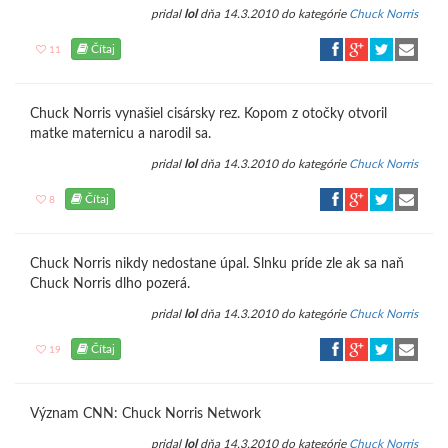
pridal
lol
dňa 14.3.2010 do kategórie
Chuck Norris
Čítaj
11
Chuck Norris vynašiel cisársky rez. Kopom z otočky otvoril
matke maternicu a narodil sa.
pridal
lol
dňa 14.3.2010 do kategórie
Chuck Norris
Čítaj
8
Chuck Norris nikdy nedostane úpal. Slnku príde zle ak sa naň
Chuck Norris dlho pozerá.
pridal
lol
dňa 14.3.2010 do kategórie
Chuck Norris
Čítaj
19
Význam CNN: Chuck Norris Network
pridal
lol
dňa 14.3.2010 do kategórie
Chuck Norris