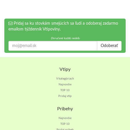
Pridaj sa ku stovkám smejúcich sa ľudí a odoberaj zadarmo
emailom týždenník Vtipoviny.
Doručené každú nedeľu
Odoberať
Vtipy
V kategóriach
Najnovšie
TOP 10
Pridaj vtip
Príbehy
Najnovšie
TOP 10
Pridaj príbeh