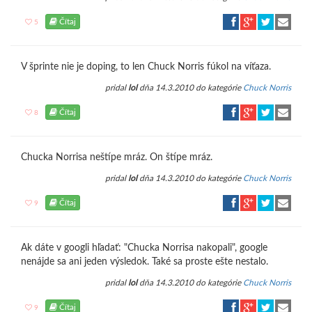
Čítaj
5
V šprinte nie je doping, to len Chuck Norris fúkol na víťaza.
pridal
lol
dňa 14.3.2010 do kategórie
Chuck Norris
Čítaj
8
Chucka Norrisa neštípe mráz. On štípe mráz.
pridal
lol
dňa 14.3.2010 do kategórie
Chuck Norris
Čítaj
9
Ak dáte v googli hľadať: "Chucka Norrisa nakopali", google
nenájde sa ani jeden výsledok. Také sa proste ešte nestalo.
pridal
lol
dňa 14.3.2010 do kategórie
Chuck Norris
Čítaj
9