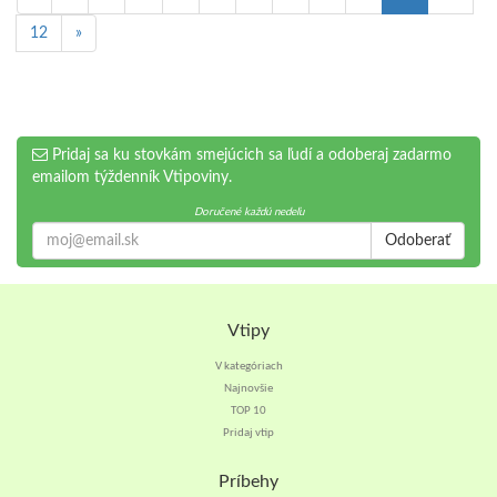
12
»
Pridaj sa ku stovkám smejúcich sa ľudí a odoberaj zadarmo
emailom týždenník Vtipoviny.
Doručené každú nedeľu
Odoberať
Vtipy
V kategóriach
Najnovšie
TOP 10
Pridaj vtip
Príbehy