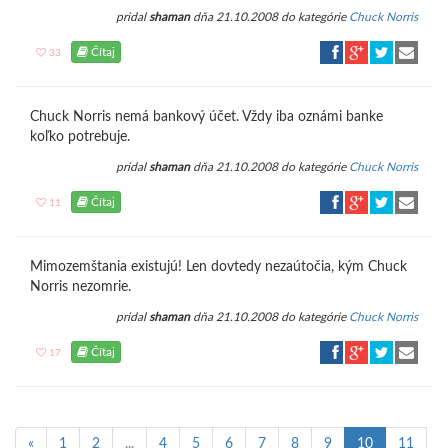
pridal
shaman
dňa 21.10.2008 do kategórie
Chuck Norris
Čítaj
33
Chuck Norris nemá bankový účet. Vždy iba oznámi banke
koľko potrebuje.
pridal
shaman
dňa 21.10.2008 do kategórie
Chuck Norris
Čítaj
11
Mimozemštania existujú! Len dovtedy nezaútočia, kým Chuck
Norris nezomrie.
pridal
shaman
dňa 21.10.2008 do kategórie
Chuck Norris
Čítaj
17
«
1
2
...
4
5
6
7
8
9
10
11