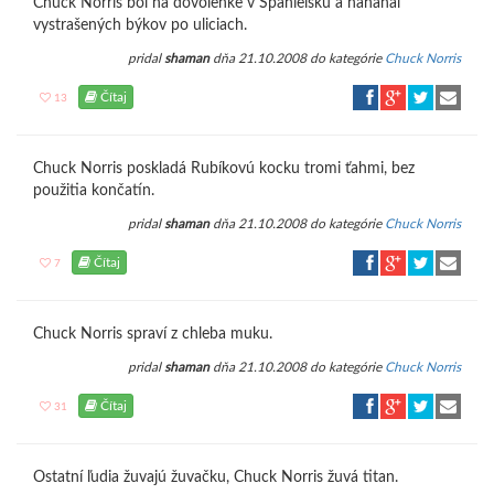
Chuck Norris bol na dovolenke v Španielsku a naháňal
vystrašených býkov po uliciach.
pridal
shaman
dňa 21.10.2008 do kategórie
Chuck Norris
Čítaj
13
Chuck Norris poskladá Rubíkovú kocku tromi ťahmi, bez
použitia končatín.
pridal
shaman
dňa 21.10.2008 do kategórie
Chuck Norris
Čítaj
7
Chuck Norris spraví z chleba muku.
pridal
shaman
dňa 21.10.2008 do kategórie
Chuck Norris
Čítaj
31
Ostatní ľudia žuvajú žuvačku, Chuck Norris žuvá titan.