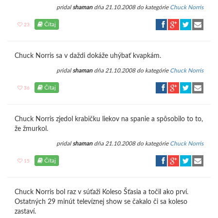
pridal
shaman
dňa 21.10.2008 do kategórie
Chuck Norris
Čítaj
23
Chuck Norris sa v daždi dokáže uhýbať kvapkám.
pridal
shaman
dňa 21.10.2008 do kategórie
Chuck Norris
Čítaj
36
Chuck Norris zjedol krabičku liekov na spanie a spôsobilo to to,
že žmurkol.
pridal
shaman
dňa 21.10.2008 do kategórie
Chuck Norris
Čítaj
15
Chuck Norris bol raz v súťaži Koleso Šťasia a točil ako prví.
Ostatných 29 minút televíznej show se čakalo či sa koleso
zastaví.