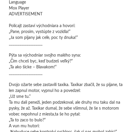
Language
Mox Player
ADVERTISEMENT
Policajt zastaví východniara a hovorí:
„Pane, prosím, vystúpte z vozidla!“
„Ja som pijany jak ceľe, poc ty dnuka!“
___________________
Pýta sa východniar svojho malého syna:
„Čím chceš byc, keď budzeš veľký?“
„Ta ako šicke – Blavakom!“
___________________
Dvojo ožarte sebe zastavili taxika. Taxikar zbačil, že su pijane, ta
len zapnul motor, vypnul ho a povedzel:
„Už sme tu.“
Ta mu dali peneži, jeden podzekoval, ale druhy mu taku dal na
pysky, že až. Taxikar dumal, že sebe všimnul, že še s motorom
vobec nepohnul z miesta,ta še ho pytal:
„Ta to zaco to bulo?“
A vun mu hutori: