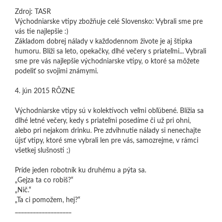
Zdroj: TASR
Východniarske vtipy zbožňuje celé Slovensko: Vybrali sme pre
vás tie najlepšie :)
Základom dobrej nálady v každodennom živote je aj štipka
humoru. Blíži sa leto, opekačky, dlhé večery s priateľmi... Vybrali
sme pre vás najlepšie východniarske vtipy, o ktoré sa môžete
podeliť so svojimi známymi.
4. jún 2015 RÔZNE
Východniarske vtipy sú v kolektívoch veľmi obľúbené. Blížia sa
dlhé letné večery, kedy s priateľmi posedíme či už pri ohni,
alebo pri nejakom drinku. Pre zdvihnutie nálady si nenechajte
újsť vtipy, ktoré sme vybrali len pre vás, samozrejme, v rámci
všetkej slušnosti ;)
Príde jeden robotník ku druhému a pýta sa.
„Gejza ta co robiš?“
„Nič.“
„Ta ci pomožem, hej?“
___________________