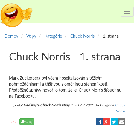
Tog
nav
Domov
Vtipy
Kategórie
Chuck Norris
1. strana
Chuck Norris - 1. strana
Mark Zuckerberg byl včera hospitalizován s těžkými
pohmožděninami a tříštivou zloměninou stehení kosti.
Předběžné zprávy hovoří o tom, že jej Chuck Norris šťouchnul
na Facebooku.
pridal
Nedávajte Chuck Norris vtipy
dňa 19.3.2021 do kategórie
Chuck
Norris
Čítaj
2