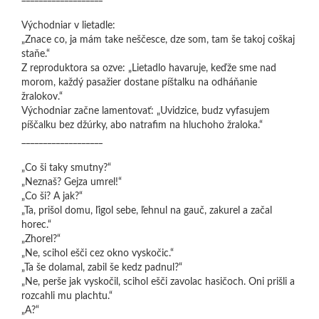
Východniar v lietadle:
„Znace co, ja mám take neščesce, dze som, tam še takoj coškaj
staňe.“
Z reproduktora sa ozve: „Lietadlo havaruje, keďže sme nad
morom, každý pasažier dostane píštalku na odháňanie
žralokov.“
Východniar začne lamentovať: „Uvidzice, budz vyfasujem
píščalku bez džúrky, abo natrafim na hluchoho žraloka.“
___________________
„Co ši taky smutny?“
„Neznaš? Gejza umrel!“
„Co ši? A jak?“
„Ta, prišol domu, ľigol sebe, ľehnul na gauč, zakurel a začal
horec.“
„Zhorel?“
„Ne, scihol ešči cez okno vyskočic.“
„Ta še dolamal, zabil še kedz padnul?“
„Ne, perše jak vyskočil, scihol ešči zavolac hasičoch. Oni prišli a
rozcahli mu plachtu.“
„A?“