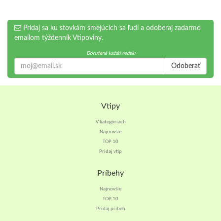
Pridaj sa ku stovkám smejúcich sa ľudí a odoberaj zadarmo
emailom týždenník Vtipoviny.
Doručené každú nedeľu
Odoberať
Vtipy
V kategóriach
Najnovšie
TOP 10
Pridaj vtip
Príbehy
Najnovšie
TOP 10
Pridaj príbeh