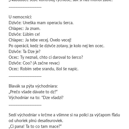
„Nabuduce sebe kontroluj rychlosc, šak si nas mohol zabic!“
___________________
U nemocnici:
Dzivče: Uneška mam operaciu šerca.
Chlapec: Ja znam.
Dzivče: Ľúbim ce!
Chlapec: Ja tebe vecej. Ovelo vecej!
Po operácii, kedz še dzivče zotavy, je kolo nej len ocec.
Dzivče: Ta Dze je?
Ocec: Ty neznaš, chto ci daroval to šerco?
Dzivče: Coo? (A začne revac)
Ocec: Robím sebe srandu, išol še napic.
___________________
Blavák sa pýta východniara:
„Prečo všade dávate to dz?“
Východniar na to: "Dze všadzi?
___________________
Sedí východniar v krčme a všimne si na polici za výčapom fľašu
od uhoriek plnú desaťeuroviek.
„Ci pana! Ta to co tam mace?“