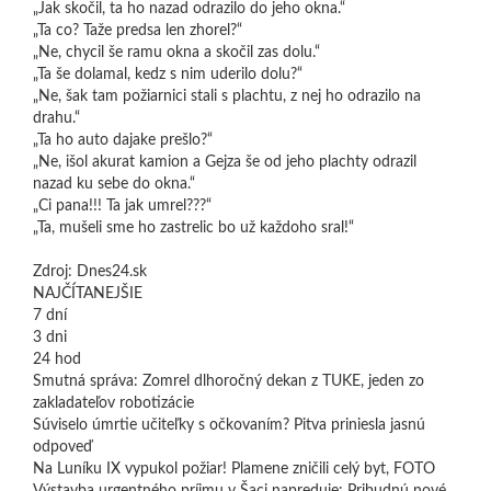
„Jak skočil, ta ho nazad odrazilo do jeho okna.“
„Ta co? Taže predsa len zhorel?“
„Ne, chycil še ramu okna a skočil zas dolu.“
„Ta še dolamal, kedz s nim uderilo dolu?“
„Ne, šak tam požiarnici stali s plachtu, z nej ho odrazilo na
drahu.“
„Ta ho auto dajake prešlo?“
„Ne, išol akurat kamion a Gejza še od jeho plachty odrazil
nazad ku sebe do okna.“
„Ci pana!!! Ta jak umrel???“
„Ta, mušeli sme ho zastrelic bo už každoho sral!“
Zdroj: Dnes24.sk
NAJČÍTANEJŠIE
7 dní
3 dni
24 hod
Smutná správa: Zomrel dlhoročný dekan z TUKE, jeden zo
zakladateľov robotizácie
Súviselo úmrtie učiteľky s očkovaním? Pitva priniesla jasnú
odpoveď
Na Luníku IX vypukol požiar! Plamene zničili celý byt, FOTO