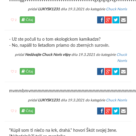
mmmggvvvvvvvvvvvvvvvvvvvvvvvvvvvvvvv
pridal
LUKYSK1231
dňa 19.3.2021 do kategórie
Chuck Norris
Čítaj
2
- Už ste počuli tu o tom ekologickom kamikadze?
- No, napálil to lietadlom priamo do zberných surovín.
pridal
Nedávajte Chuck Noris vtipy
dňa 19.3.2021 do kategórie
Chuck
Norris
Čítaj
2
mvmmbmvmmmmmmmmmmmmmmmmmmmmmmmmmmmmmmmmmmmmmmmmm
pridal
LUKYSK1231
dňa 19.3.2021 do kategórie
Chuck Norris
Čítaj
2
"Kúpil som ti niečo na krk, drahá." hovorí Škót svojej žene.