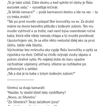
„To je taká súťaž. Dáte desinu a keď splníte tri úlohy je fľaša
euroviek vaša.“ – vysvetľuje krčmár.
„Ta ľahšie nemace?“ – podá barmanovi desinu a ide na vec – ta
co treba zrobic?
"Tak po prvé musíte vyslopať liter borovičky na ex. Za druhé
máme na dvore besného pitbulla s boľavým zubom. Ten mu
musíte vytrhnúť a za tretie, nad nami býva osemdesiat ročná
baba, ktorá ešte nikdy nemala chlapa a tú musíte pomilovať.
Upozorňujem vás, že sa ešte nikto nedostal ďalej ako za prvú
úlohu, takže veľa šťastia.
Východniar bez mrknutia oka vypije fľašu borovičky a opitý sa
vypotáca na dvor. Odtiaľ sa chvíľu ozývajú zvuky zápasu a
potom strašné vytie. Po nejakej dobe do baru vpadne
východniar ušpinený, utrhaný, víťazne sa rozhliadne po
prítomných a zahlási:
„Tak a dze je ta baba s totym boľavým zubom?“
___________________
Stretnú sa dvaja kamaráti:
"Nazdar, ty skadzi idzeš taky vyobľikany?
„Nooo, zo Silvestra.“
"Zo Silvestra?! Teraz začatkom juna?