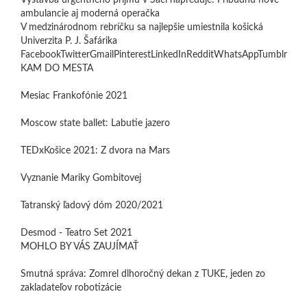
Výstavba urgentného príjmu v Šaci napreduje: Pribudnú nové
ambulancie aj moderná operačka
V medzinárodnom rebríčku sa najlepšie umiestnila košická
Univerzita P. J. Šafárika
FacebookTwitterGmailPinterestLinkedInRedditWhatsAppTumblr
KAM DO MESTA
Mesiac Frankofónie 2021
Moscow state ballet: Labutie jazero
TEDxKošice 2021: Z dvora na Mars
Vyznanie Mariky Gombitovej
Tatranský ľadový dóm 2020/2021
Desmod - Teatro Set 2021
MOHLO BY VÁS ZAUJÍMAŤ
Smutná správa: Zomrel dlhoročný dekan z TUKE, jeden zo
zakladateľov robotizácie