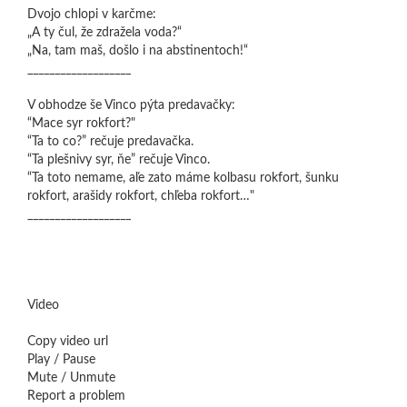
Dvojo chlopi v karčme:
„A ty čul, že zdražela voda?“
„Na, tam maš, došlo i na abstinentoch!“
___________________
V obhodze še Vinco pýta predavačky:
“Mace syr rokfort?"
“Ta to co?” rečuje predavačka.
“Ta plešnivy syr, ňe” rečuje Vinco.
“Ta toto nemame, aľe zato máme kolbasu rokfort, šunku
rokfort, arašidy rokfort, chľeba rokfort…"
___________________
Video
Copy video url
Play / Pause
Mute / Unmute
Report a problem