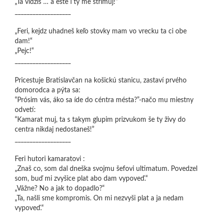
„Ta vidziš … a ešte i ty me strimuj!“
___________________
„Feri, kejdz uhadneš keľo stovky mam vo vrecku ta ci obe
dam!“
„Pejc!“
___________________
Pricestuje Bratislavčan na košickú stanicu, zastaví prvého
domorodca a pýta sa:
“Prósim vás, áko sa íde do céntra mésta?”-načo mu miestny
odvetí:
“Kamarat muj, ta s takym glupim prizvukom še ty živy do
centra nikdaj nedostaneš!”
___________________
Feri hutori kamaratovi :
„Znaš co, som dal dneška svojmu šefovi ultimatum. Povedzel
som, buď mi zvyšice plat abo dam vypoveď.“
„Vážne? No a jak to dopadlo?“
„Ta, našli sme kompromis. On mi nezvyši plat a ja nedam
vypoveď.“
___________________