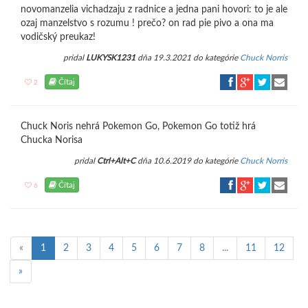
novomanzelia vichadzaju z radnice a jedna pani hovori: to je ale
ozaj manzelstvo s rozumu ! prečo? on rad pie pivo a ona ma
vodičský preukaz!
pridal
LUKYSK1231
dňa 19.3.2021 do kategórie
Chuck Norris
Čítaj
2
Chuck Noris nehrá Pokemon Go, Pokemon Go totiž hrá
Chucka Norisa
pridal
Ctrl+Alt+C
dňa 10.6.2019 do kategórie
Chuck Norris
Čítaj
6
«
1
2
3
4
5
6
7
8
...
11
12
»