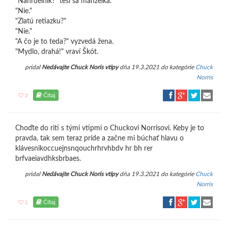
"Náhrdelník?" teší sa manželka.
"Nie."
"Zlatú retiazku?"
"Nie."
"A čo je to teda?" vyzvedá žena.
"Mydlo, drahá!" vraví Škót.
pridal
Nedávajte Chuck Noris vtipy
dňa 19.3.2021 do kategórie
Chuck
Norris
Čítaj
2
Choďte do riti s tými vtipmi o Chuckovi Norrisovi. Keby je to
pravda, tak sem teraz príde a začne mi búchať hlavu o
klávesnikoccuejnsnqouchrhrvhbdv hr bh rer
brfvaeiavdhksbrbaes.
pridal
Nedávajte Chuck Noris vtipy
dňa 19.3.2021 do kategórie
Chuck
Norris
Čítaj
2