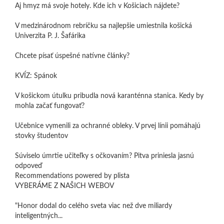
Aj hmyz má svoje hotely. Kde ich v Košiciach nájdete?
V medzinárodnom rebríčku sa najlepšie umiestnila košická
Univerzita P. J. Šafárika
Chcete písať úspešné natívne články?
KVÍZ: Spánok
V košickom útulku pribudla nová karanténna stanica. Kedy by
mohla začať fungovať?
Učebnice vymenili za ochranné obleky. V prvej línii pomáhajú
stovky študentov
Súviselo úmrtie učiteľky s očkovaním? Pitva priniesla jasnú
odpoveď
Recommendations powered by plista
VYBERÁME Z NAŠICH WEBOV
"Honor dodal do celého sveta viac než dve miliardy
inteligentných...