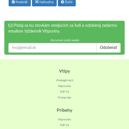
Predošlí
Náhodný
Ďaľší
Pridaj sa ku stovkám smejúcich sa ľudí a odoberaj zadarmo
emailom týždenník Vtipoviny.
Doručené každú nedeľu
Odoberať
Vtipy
V kategóriach
Najnovšie
TOP 10
Pridaj vtip
Príbehy
Najnovšie
TOP 10