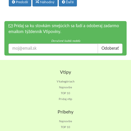
Predošlí
Náhodný
Ďaľší
Pridaj sa ku stovkám smejúcich sa ľudí a odoberaj zadarmo
emailom týždenník Vtipoviny.
Doručené každú nedeľu
Odoberať
Vtipy
V kategóriach
Najnovšie
TOP 10
Pridaj vtip
Príbehy
Najnovšie
TOP 10