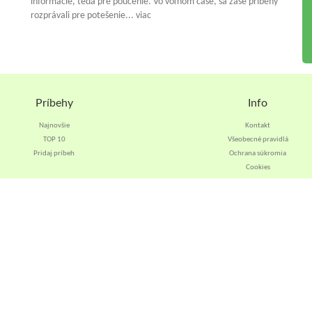
informácie, teda pre poučenie. Vo voľnom čase, sa zase príbehy
rozprávali pre potešenie... viac
Príbehy
Info
Najnovšie
Kontakt
TOP 10
Všeobecné pravidlá
Pridaj príbeh
Ochrana súkromia
Cookies