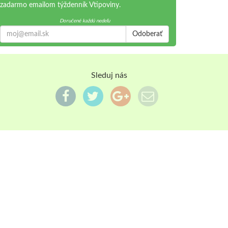
zadarmo emailom týždenník Vtipoviny.
Doručené každú nedeľu
Odoberať
Sleduj nás