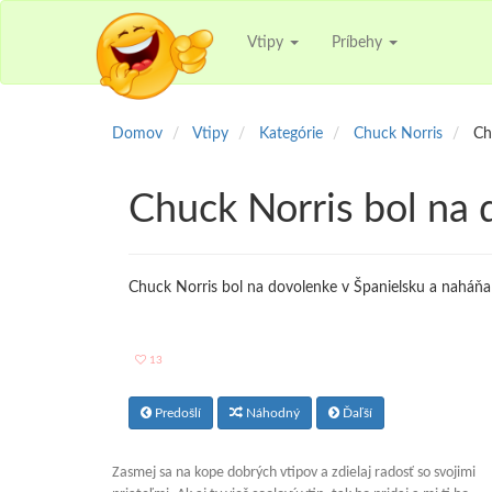
Vtipy
Príbehy
Domov
Vtipy
Kategórie
Chuck Norris
Ch
Chuck Norris bol na
Chuck Norris bol na dovolenke v Španielsku a naháňal
13
Predošlí
Náhodný
Ďaľší
Zasmej sa na kope dobrých vtipov a zdielaj radosť so svojimi