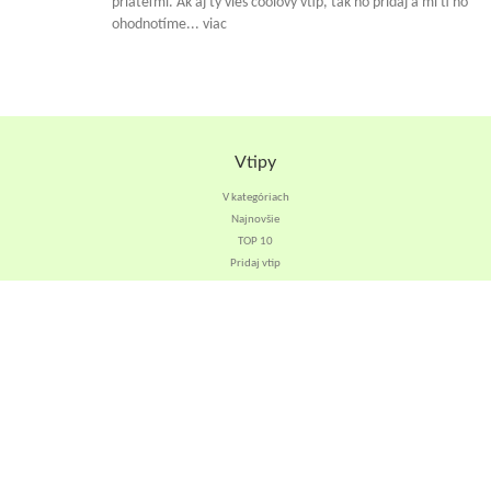
priateľmi. Ak aj ty vieš coolový vtip, tak ho pridaj a mi ti ho
ohodnotíme... viac
Vtipy
V kategóriach
Najnovšie
TOP 10
Pridaj vtip