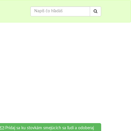
Pridaj sa ku stovkám smejúcich sa ľudí a odoberaj