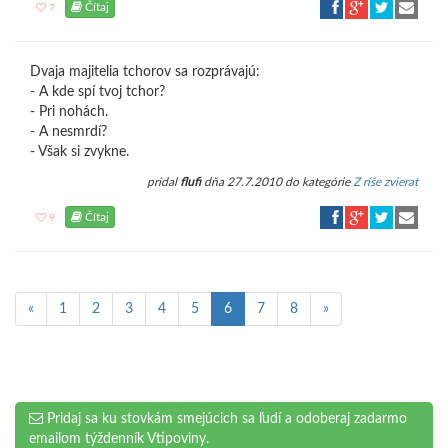
Čítaj
7
Dvaja majitelia tchorov sa rozprávajú:
- A kde spí tvoj tchor?
- Pri nohách.
- A nesmrdí?
- Však si zvykne.
pridal
flufi
dňa 27.7.2010 do kategórie
Z ríše zvierat
Čítaj
9
«
1
2
3
4
5
6
7
8
»
Pridaj sa ku stovkám smejúcich sa ľudí a odoberaj zadarmo
emailom týždenník Vtipoviny.