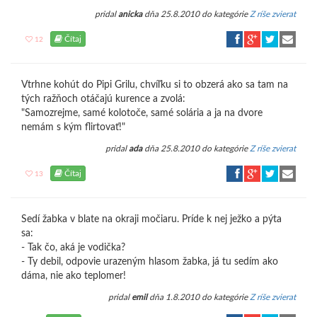
pridal
anicka
dňa 25.8.2010 do kategórie
Z ríše zvierat
Čítaj
12
Vtrhne kohút do Pipi Grilu, chvíľku si to obzerá ako sa tam na
tých ražňoch otáčajú kurence a zvolá:
"Samozrejme, samé kolotoče, samé solária a ja na dvore
nemám s kým flirtovať!"
pridal
ada
dňa 25.8.2010 do kategórie
Z ríše zvierat
Čítaj
13
Sedí žabka v blate na okraji močiaru. Príde k nej ježko a pýta
sa:
- Tak čo, aká je vodička?
- Ty debil, odpovie urazeným hlasom žabka, já tu sedím ako
dáma, nie ako teplomer!
pridal
emil
dňa 1.8.2010 do kategórie
Z ríše zvierat