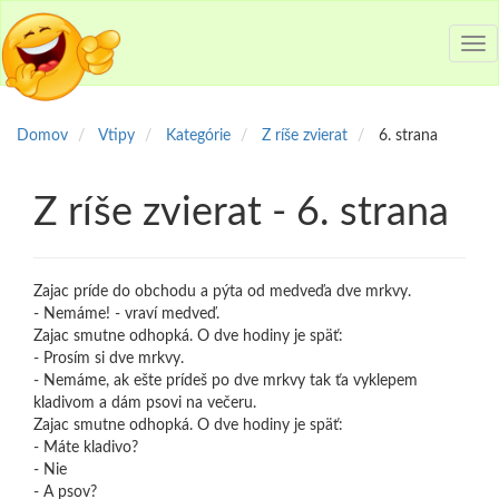
Tog
nav
Domov
Vtipy
Kategórie
Z ríše zvierat
6. strana
Z ríše zvierat - 6. strana
Zajac príde do obchodu a pýta od medveďa dve mrkvy.
- Nemáme! - vraví medveď.
Zajac smutne odhopká. O dve hodiny je späť:
- Prosím si dve mrkvy.
- Nemáme, ak ešte prídeš po dve mrkvy tak ťa vyklepem
kladivom a dám psovi na večeru.
Zajac smutne odhopká. O dve hodiny je späť:
- Máte kladivo?
- Nie
- A psov?