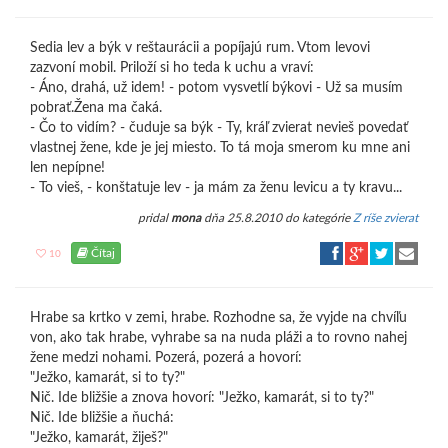
Sedia lev a býk v reštaurácii a popíjajú rum. Vtom levovi
zazvoní mobil. Priloží si ho teda k uchu a vraví:
- Áno, drahá, už idem! - potom vysvetlí býkovi - Už sa musím
pobrať.Žena ma čaká.
- Čo to vidím? - čuduje sa býk - Ty, kráľ zvierat nevieš povedať
vlastnej žene, kde je jej miesto. To tá moja smerom ku mne ani
len nepípne!
- To vieš, - konštatuje lev - ja mám za ženu levicu a ty kravu...
pridal
mona
dňa 25.8.2010 do kategórie
Z ríše zvierat
Čítaj
10
Hrabe sa krtko v zemi, hrabe. Rozhodne sa, že vyjde na chvíľu
von, ako tak hrabe, vyhrabe sa na nuda pláži a to rovno nahej
žene medzi nohami. Pozerá, pozerá a hovorí:
"Ježko, kamarát, si to ty?"
Nič. Ide bližšie a znova hovorí: "Ježko, kamarát, si to ty?"
Nič. Ide bližšie a ňuchá:
"Ježko, kamarát, žiješ?"