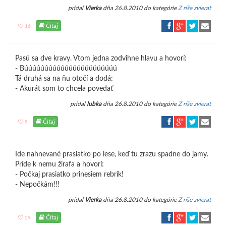
pridal
Vierka
dňa 26.8.2010 do kategórie
Z ríše zvierat
Čítaj
16
Pasú sa dve kravy. Vtom jedna zodvihne hlavu a hovorí:
- Búúúúúúúúúúúúúúúúúúúúúúú
Tá druhá sa na ňu otočí a dodá:
- Akurát som to chcela povedať
pridal
lubka
dňa 26.8.2010 do kategórie
Z ríše zvierat
Čítaj
9
Ide nahnevané prasiatko po lese, keď tu zrazu spadne do jamy.
Príde k nemu žirafa a hovorí:
- Počkaj prasiatko prinesiem rebrík!
- Nepočkám!!!
pridal
Vierka
dňa 26.8.2010 do kategórie
Z ríše zvierat
Čítaj
29