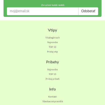
Doručené každú nedeľu
Odoberať
Vtipy
V kategóriach
Najnovšie
TOP 10
Pridaj vtip
Príbehy
Najnovšie
TOP 10
Pridaj príbeh
Info
Kontakt
Všeobecné pravidlá