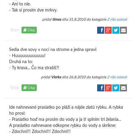
- Ani to nie.
- Tak si prosím dve mrkvy.
pridal
timea
dňa 31.8.2010 do kategórie
Z ríše zvierat
Čítaj
17
Sedia dve sovy v noci na strome a jedna spraví:
- Huuuuuuuuuuuu!
Druhá na to:
- Ty krava... Čo ma strašíš?!
pridal
Vierka
dňa 26.8.2010 do kategórie
Z ríše zvierat
Čítaj
13
Ide nahnevané prasiatko po pláži a nájde zlatú rybku. A rybka
ho prosí:
- Prasiatko hoď ma prosím do vody a ja ti splním tri želania...
A prasiatko nahnevane odkopne rybku do vody a skríkne:
- Zdochni!!! Zdochni!!! Zdochni!!!