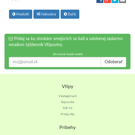
Predošlí
Náhodný
Ďaľší
Pridaj sa ku stovkám smejúcich sa ľudí a odoberaj zadarmo
emailom týždenník Vtipoviny.
Doručené každú nedeľu
Odoberať
Vtipy
V kategóriach
Najnovšie
TOP 10
Pridaj vtip
Príbehy