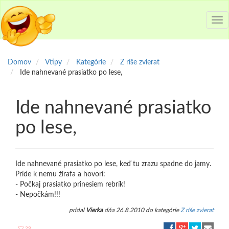
Tog
nav
Domov
Vtipy
Kategórie
Z ríše zvierat
Ide nahnevané prasiatko po lese,
Ide nahnevané prasiatko
po lese,
Ide nahnevané prasiatko po lese, keď tu zrazu spadne do jamy.
Príde k nemu žirafa a hovorí:
- Počkaj prasiatko prinesiem rebrík!
- Nepočkám!!!
pridal
Vierka
dňa 26.8.2010 do kategórie
Z ríše zvierat
29