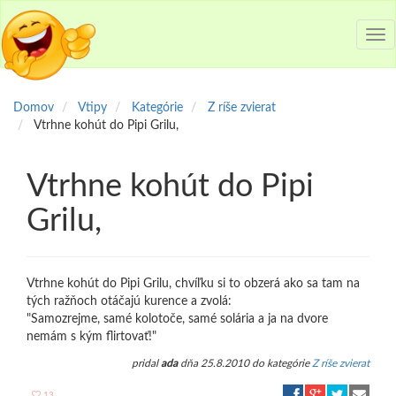
Tog
nav
Domov
Vtipy
Kategórie
Z ríše zvierat
Vtrhne kohút do Pipi Grilu,
Vtrhne kohút do Pipi
Grilu,
Vtrhne kohút do Pipi Grilu, chvíľku si to obzerá ako sa tam na
tých ražňoch otáčajú kurence a zvolá:
"Samozrejme, samé kolotoče, samé solária a ja na dvore
nemám s kým flirtovať!"
pridal
ada
dňa 25.8.2010 do kategórie
Z ríše zvierat
13