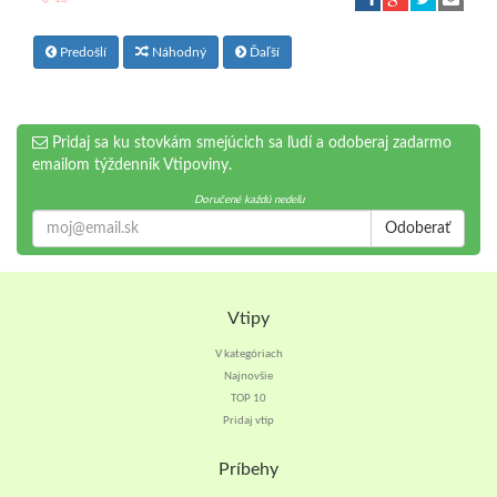
Predošlí
Náhodný
Ďaľší
Pridaj sa ku stovkám smejúcich sa ľudí a odoberaj zadarmo
emailom týždenník Vtipoviny.
Doručené každú nedeľu
Odoberať
Vtipy
V kategóriach
Najnovšie
TOP 10
Pridaj vtip
Príbehy