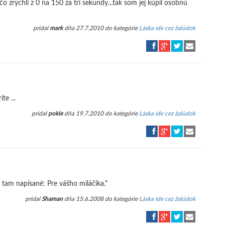
 zrýchli z 0 na 150 za tri sekundy...tak som jej kúpil osobnú
pridal
mark
dňa 27.7.2010 do kategórie
Láska ide cez žalúdok
te ...
pridal
pokie
dňa 19.7.2010 do kategórie
Láska ide cez žalúdok
o tam napísané: Pre vášho miláčika."
pridal
Shaman
dňa 15.6.2008 do kategórie
Láska ide cez žalúdok