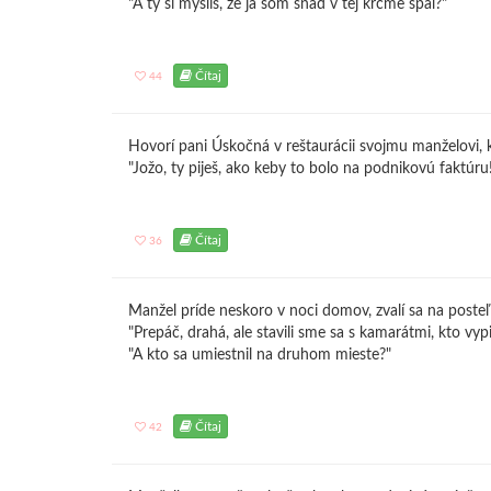
"A ty si myslíš, že ja som snáď v tej krčme spal?"
Čítaj
44
Hovorí pani Úskočná v reštaurácii svojmu manželovi, 
"Jožo, ty piješ, ako keby to bolo na podnikovú faktúru
Čítaj
36
Manžel príde neskoro v noci domov, zvalí sa na posteľ
"Prepáč, drahá, ale stavili sme sa s kamarátmi, kto vypij
"A kto sa umiestnil na druhom mieste?"
Čítaj
42