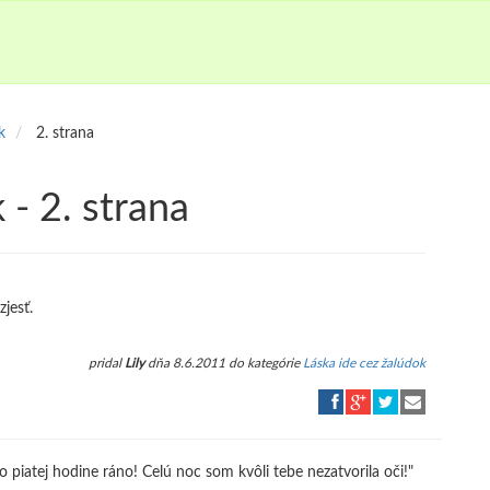
k
2. strana
 - 2. strana
jesť.
pridal
Lily
dňa 8.6.2011 do kategórie
Láska ide cez žalúdok
o piatej hodine ráno! Celú noc som kvôli tebe nezatvorila oči!"