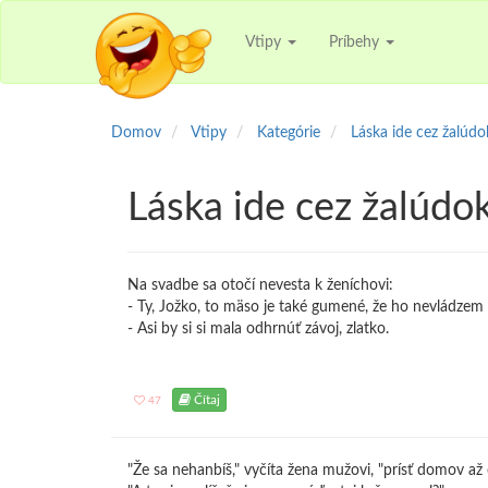
Vtipy
Príbehy
Domov
Vtipy
Kategórie
Láska ide cez žalúdo
Láska ide cez žalúdok
Na svadbe sa otočí nevesta k ženíchovi:
- Ty, Jožko, to mäso je také gumené, že ho nevládzem z
- Asi by si si mala odhrnúť závoj, zlatko.
Čítaj
47
"Že sa nehanbíš," vyčíta žena mužovi, "prísť domov až 