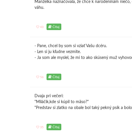
Manželka naznačovala, že chce k narodeninám niečo, čo
váhu.
Čítaj
43
- Pane, chcel by som si vziať Vašu dcéru.
- Len si ju kľudne vezmite.
- Ja som ale myslel, že mi to ako skúsený muž vyhovorí
Čítaj
56
Dvaja pri večeri:
"Miláčik,kde si kúpil to mäso?"
"Predstav si zlatko na obale bol taký pekný psík a bol
Čítaj
35