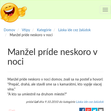
Tog
nav
Domov
Vtipy
Kategórie
Láska ide cez žalúdok
Manžel príde neskoro v noci
Manžel príde neskoro v
noci
Manžel príde neskoro v noci domov, zvalí sa na posteľ a hovorí:
"Prepáč, drahá, ale stavili sme sa s kamarátmi, kto vypije viacej
vína."
"A kto sa umiestnil na druhom mieste?"
pridal
Lol
dňa 9.10.2010 do kategórie
Láska ide cez žalúdok
42