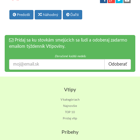
Predošlí
Náhodný
Ďaľší
Pridaj sa ku stovkám smejúcich sa ľudí a odoberaj zadarmo
emailom týždenník Vtipoviny.
Doručené každú nedeľu
Odoberať
Vtipy
V kategóriach
Najnovšie
TOP 10
Pridaj vtip
Príbehy