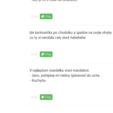
- Nie, je mi z teba na zvracanie.
Čítaj
42
ide karimantka po chodniku a spadne na svoje ohyby pri
co ty si nerobila cely zivot hehehehe
Čítaj
39
V najlepšom manželka vraví manželovi:
- Jano, pošepkaj mi riadnu špinavosť do ucha.
- Kuchyňa.
Čítaj
40