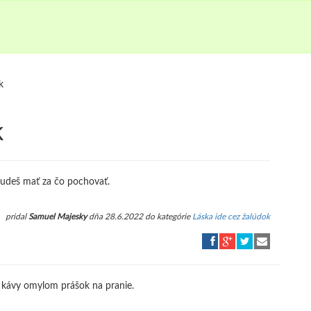
k
k
budeš mať za čo pochovať.
pridal
Samuel Majesky
dňa 28.6.2022 do kategórie
Láska ide cez žalúdok
o kávy omylom prášok na pranie.