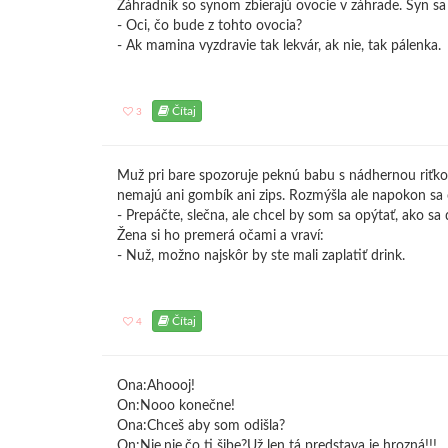
Záhradník so synom zbierajú ovocie v záhrade. Syn sa
- Oci, čo bude z tohto ovocia?
- Ak mamina vyzdravie tak lekvár, ak nie, tak pálenka.
Čítaj
3
Muž pri bare spozoruje peknú babu s nádhernou riťkou 
nemajú ani gombík ani zips. Rozmýšla ale napokon sa 
- Prepáčte, slečna, ale chcel by som sa opýtať, ako sa
Žena si ho premerá očami a vraví:
- Nuž, možno najskôr by ste mali zaplatiť drink.
Čítaj
4
Ona:Ahoooj!
On:Nooo konečne!
Ona:Chceš aby som odišla?
On:Nie,nie,čo ti šibe?Už len tá predstava je hrozná!!!