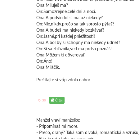
Ona:Miluješ ma?
On:Samozrejme,celé dni a noci.
Ona:A podviedol si ma už niekedy?
On:Nie,nikdy.prečo sa tak sprosto pýtaš?
Ona:A budeš ma niekedy bozkávať?
On:Jasné,pri každej príležitosti!
Ona:A bol by si schopný ma niekedy udrieť?
On:Si sa zbláznila,veď ma prdsa poznáš!
Ona:Môžem ti dôverovať!
On:Áno!
Ona:Miláčik.
Prečítajte si vtip zdola nahor.
Čítaj
50
Manžel vraví manželke:
- Pripomínaš mi more.
- Prečo, drahý? Taká som divoká, romantická a vzrušu