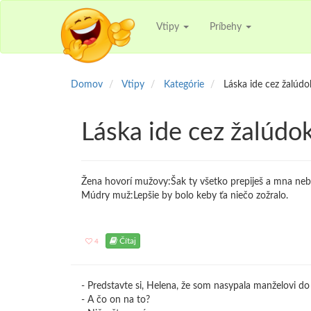
Vtipy
Príbehy
Domov
Vtipy
Kategórie
Láska ide cez žalúdo
Láska ide cez žalúdo
Žena hovorí mužovy:Šak ty všetko prepiješ a mna ne
Múdry muž:Lepšie by bolo keby ťa niečo zožralo.
Čítaj
4
- Predstavte si, Helena, že som nasypala manželovi d
- A čo on na to?