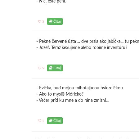
- Nič, ešte pení.
Čítaj
3
- Pekné červené ústa ... dve prsia ako jabĺčka... tu pekné
- Jozef. Teraz sexujeme alebo robíme inventúru?
Čítaj
5
- Evička, buď mojou mihotajúcou hviezdičkou.
- Ako to myslíš Móricko?
- Večer príd ku mne a do rána zmizni...
Čítaj
1