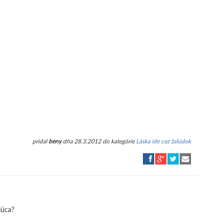
pridal
beny
dňa 28.3.2012 do kategórie
Láska ide cez žalúdok
júca?