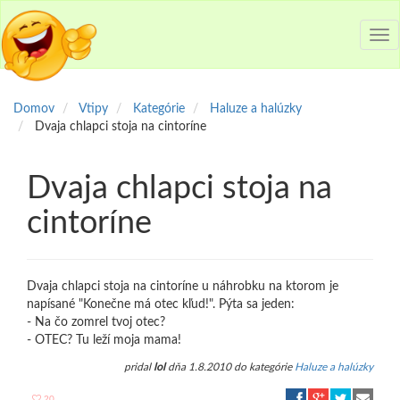
Tog
nav
Domov
Vtipy
Kategórie
Haluze a halúzky
Dvaja chlapci stoja na cintoríne
Dvaja chlapci stoja na
cintoríne
Dvaja chlapci stoja na cintoríne u náhrobku na ktorom je
napísané "Konečne má otec kľud!". Pýta sa jeden:
- Na čo zomrel tvoj otec?
- OTEC? Tu leží moja mama!
pridal
lol
dňa 1.8.2010 do kategórie
Haluze a halúzky
20