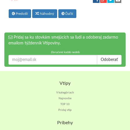
Predošlí
Náhodný
Ďaľší
Pridaj sa ku stovkám smejúcich sa ľudí a odoberaj zadarmo
emailom týždenník Vtipoviny.
Doručené každú nedeľu
Odoberať
Vtipy
V kategóriach
Najnovšie
TOP 10
Pridaj vtip
Príbehy