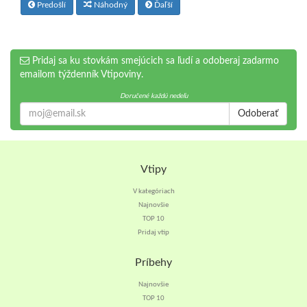
Predošlí
Náhodný
Ďaľší
Pridaj sa ku stovkám smejúcich sa ľudí a odoberaj zadarmo
emailom týždenník Vtipoviny.
Doručené každú nedeľu
Odoberať
Vtipy
V kategóriach
Najnovšie
TOP 10
Pridaj vtip
Príbehy
Najnovšie
TOP 10