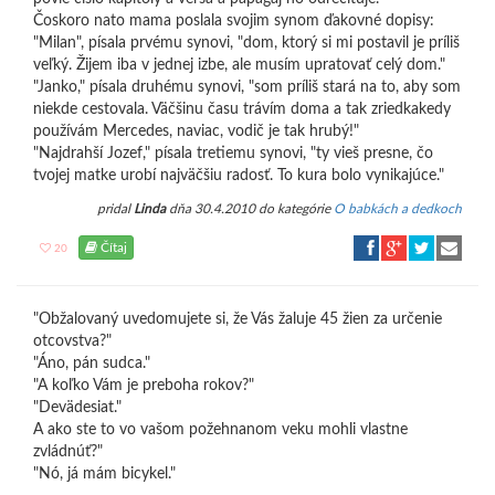
Čoskoro nato mama poslala svojim synom ďakovné dopisy:
"Milan", písala prvému synovi, "dom, ktorý si mi postavil je príliš
veľký. Žijem iba v jednej izbe, ale musím upratovať celý dom."
"Janko," písala druhému synovi, "som príliš stará na to, aby som
niekde cestovala. Väčšinu času trávím doma a tak zriedkakedy
používám Mercedes, naviac, vodič je tak hrubý!"
"Najdrahší Jozef," písala tretiemu synovi, "ty vieš presne, čo
tvojej matke urobí najväčšiu radosť. To kura bolo vynikajúce."
pridal
Linda
dňa 30.4.2010 do kategórie
O babkách a dedkoch
Čítaj
20
"Obžalovaný uvedomujete si, že Vás žaluje 45 žien za určenie
otcovstva?"
"Áno, pán sudca."
"A koľko Vám je preboha rokov?"
"Devädesiat."
A ako ste to vo vašom požehnanom veku mohli vlastne
zvládnúť?"
"Nó, já mám bicykel."