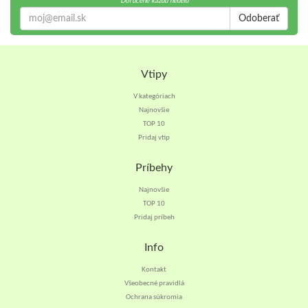
Doručené každú nedeľu
Odoberať
Vtipy
V kategóriach
Najnovšie
TOP 10
Pridaj vtip
Príbehy
Najnovšie
TOP 10
Pridaj príbeh
Info
Kontakt
Všeobecné pravidlá
Ochrana súkromia