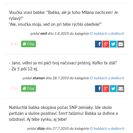
Vnučka vraví babke: "Babka, ale ja toho Milana nechcem! Je
ryšavý!"
"Ale, vnučka moja, veď on pri tebe rýchlo ošedivie!"
pridal
emil
dňa 1.8.2010 do kategórie
O babkách a dedkoch
Čítaj
41
- Jano, veľmi sa mi páči tvoj načúvací prístroj. Koľko ťa stál?
- Za 5 pól 12-ej.
pridal
shaman
dňa 28.7.2010 do kategórie
O babkách a dedkoch
Čítaj
33
Nahluchlá babka okopáva počas SNP zemiaky. Ide okolo
partizán a slušne pozdraví: Smrť fašizmu! Babka sa dvihne a
odzdraví: Aj tebe synku, aj tebe!
pridal
dizzy
dňa 27.7.2010 do kategórie
O babkách a dedkoch