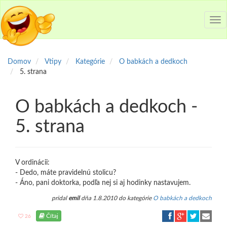
Tog
nav
Domov
Vtipy
Kategórie
O babkách a dedkoch
5. strana
O babkách a dedkoch -
5. strana
V ordinácii:
- Dedo, máte pravidelnú stolicu?
- Áno, pani doktorka, podľa nej si aj hodinky nastavujem.
pridal
emil
dňa 1.8.2010 do kategórie
O babkách a dedkoch
Čítaj
26