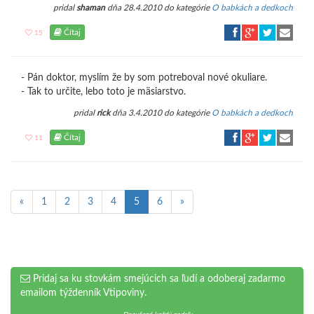
pridal
shaman
dňa 28.4.2010 do kategórie
O babkách a dedkoch
Čítaj
15
- Pán doktor, myslím že by som potreboval nové okuliare.
- Tak to určite, lebo toto je mäsiarstvo.
pridal
rick
dňa 3.4.2010 do kategórie
O babkách a dedkoch
Čítaj
11
«
1
2
3
4
5
6
»
Pridaj sa ku stovkám smejúcich sa ľudí a odoberaj zadarmo
emailom týždenník Vtipoviny.