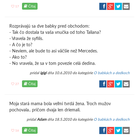
Čítaj
17
Rozprávajú sa dve babky pred obchodom:
- Tak čo dostala ta vaša vnučka od toho Taliana?
- Vravela že syfilis.
- A čo je to?
- Neviem, ale bude to asi väčšie než Mercedes.
- Ako to?
- No vravela, že sa v tom povezie celá dedina.
pridal
igigi
dňa 10.6.2010 do kategórie
O babkách a dedkoch
Čítaj
27
Moja stará mama bola veľmi tvrdá žena. Troch mužov
pochovala.. pričom dvaja len driemali.
pridal
Adam
dňa 18.5.2010 do kategórie
O babkách a dedkoch
Čítaj
16