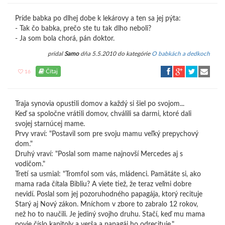
Príde babka po dlhej dobe k lekárovy a ten sa jej pýta:
- Tak čo babka, prečo ste tu tak dlho neboli?
- Ja som bola chorá, pán doktor.
pridal
Samo
dňa 5.5.2010 do kategórie
O babkách a dedkoch
Čítaj
16
Traja synovia opustili domov a každý si šiel po svojom...
Keď sa spoločne vrátili domov, chválili sa darmi, ktoré dali
svojej starnúcej mame.
Prvy vraví: "Postavil som pre svoju mamu veľký prepychový
dom."
Druhý vraví: "Poslal som mame najnovší Mercedes aj s
vodičom."
Tretí sa usmial: "Tromfol som vás, mládenci. Pamätáte si, ako
mama rada čítala Bibliu? A viete tiež, že teraz veľmi dobre
nevidí. Poslal som jej pozoruhodného papagája, ktorý recituje
Starý aj Nový zákon. Mníchom v zbore to zabralo 12 rokov,
než ho to naučili. Je jediný svojho druhu. Stačí, keď mu mama
povie číslo kapitoly a verša a papagáj ho odrecituje."