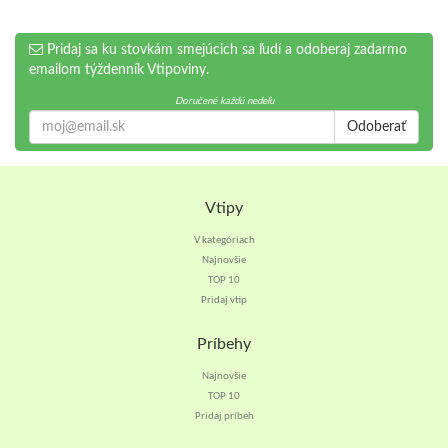
Pridaj sa ku stovkám smejúcich sa ľudí a odoberaj zadarmo
emailom týždenník Vtipoviny.
Doručené každú nedeľu
Odoberať
Vtipy
V kategóriach
Najnovšie
TOP 10
Pridaj vtip
Príbehy
Najnovšie
TOP 10
Pridaj príbeh