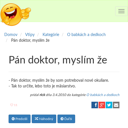
Tog
nav
Domov
Vtipy
Kategórie
O babkách a dedkoch
Pán doktor, myslím že
Pán doktor, myslím že
- Pán doktor, myslím že by som potreboval nové okuliare.
- Tak to určite, lebo toto je mäsiarstvo.
pridal
rick
dňa 3.4.2010 do kategórie
O babkách a dedkoch
11
Predošlí
Náhodný
Ďaľší