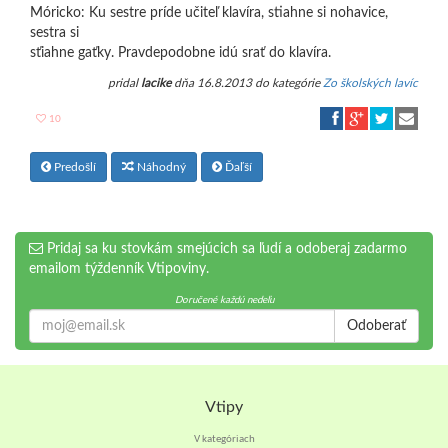
Móricko: Ku sestre príde učiteľ klavíra, stiahne si nohavice,
sestra si
sťiahne gaťky. Pravdepodobne idú srať do klavíra.
pridal
lacike
dňa 16.8.2013 do kategórie
Zo školských lavíc
10
Predošlí
Náhodný
Ďaľší
Pridaj sa ku stovkám smejúcich sa ľudí a odoberaj zadarmo
emailom týždenník Vtipoviny.
Doručené každú nedeľu
Odoberať
Vtipy
V kategóriach