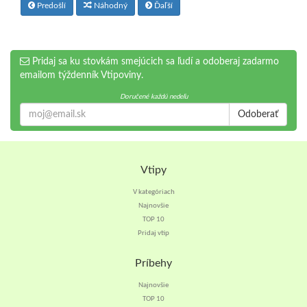
Predošlí
Náhodný
Ďaľší
Pridaj sa ku stovkám smejúcich sa ľudí a odoberaj zadarmo
emailom týždenník Vtipoviny.
Doručené každú nedeľu
Odoberať
Vtipy
V kategóriach
Najnovšie
TOP 10
Pridaj vtip
Príbehy
Najnovšie
TOP 10