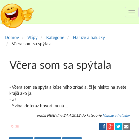
Tog
nav
Domov
Vtipy
Kategórie
Haluze a halúzky
Včera som sa spýtala
Včera som sa spýtala
- Včera som sa spýtala kúzelného zrkadla, či je niekto na svete
krajší ako ja.
- a?
- Sviňa, doteraz hovorí mená ...
pridal
Peter
dňa 24.4.2012 do kategórie
Haluze a halúzky
38