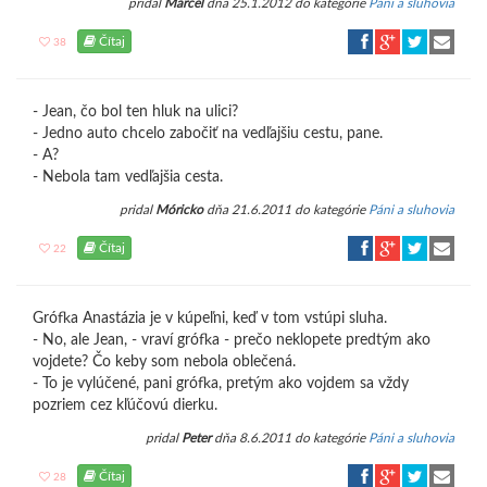
pridal
Marcel
dňa 25.1.2012 do kategórie
Páni a sluhovia
Čítaj
38
- Jean, čo bol ten hluk na ulici?
- Jedno auto chcelo zabočiť na vedľajšiu cestu, pane.
- A?
- Nebola tam vedľajšia cesta.
pridal
Móricko
dňa 21.6.2011 do kategórie
Páni a sluhovia
Čítaj
22
Grófka Anastázia je v kúpeľni, keď v tom vstúpi sluha.
- No, ale Jean, - vraví grófka - prečo neklopete predtým ako
vojdete? Čo keby som nebola oblečená.
- To je vylúčené, pani grófka, pretým ako vojdem sa vždy
pozriem cez kľúčovú dierku.
pridal
Peter
dňa 8.6.2011 do kategórie
Páni a sluhovia
Čítaj
28