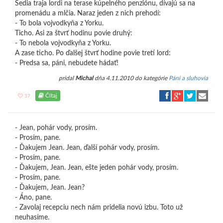
Sedia traja lordi na terase kúpelného penziónu, dívajú sa na
promenádu a mlčia. Naraz jeden z nich prehodí:
- To bola vojvodkyňa z Yorku.
Ticho. Asi za štvrť hodinu povie druhý:
- To nebola vojvodkyňa z Yorku.
A zase ticho. Po ďalšej štvrť hodine povie tretí lord:
- Predsa sa, páni, nebudete hádať!
pridal
Michal
dňa 4.11.2010 do kategórie
Páni a sluhovia
Čítaj
37
- Jean, pohár vody, prosím.
- Prosím, pane.
- Ďakujem Jean. Jean, ďalší pohár vody, prosím.
- Prosím, pane.
- Ďakujem, Jean. Jean, ešte jeden pohár vody, prosím.
- Prosím, pane.
- Ďakujem, Jean. Jean?
- Áno, pane.
- Zavolaj recepciu nech nám pridelia novú izbu. Toto už
neuhasíme.