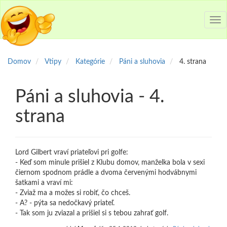
Tog
nav
Domov
Vtipy
Kategórie
Páni a sluhovia
4. strana
Páni a sluhovia - 4.
strana
Lord Gilbert vraví priateľovi pri golfe:
- Keď som minule prišiel z Klubu domov, manželka bola v sexi
čiernom spodnom prádle a dvoma červenými hodvábnymi
šatkami a vraví mi:
- Zviaž ma a možes si robiť, čo chceš.
- A? - pýta sa nedočkavý priateľ.
- Tak som ju zviazal a prišiel si s tebou zahrať golf.