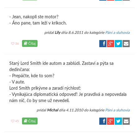
- Jean, nakopli ste motor?
- Áno pane, tam leží v kríkoch.
pridal
Lily
dňa 8.6.2011 do kategórie
Páni a sluhovia
Čítaj
36
Starý Lord Smith ide autom a zablúdi. Zastaví a pýta sa
dedinčana:
- Prepáčte, kde to som?
- V aute.
Lord Smith prikývne a zaradí rýchlosť:
- Vynikajúca diplomatická odpoveď! Je pravdivá a nepovedala
nám nič, čo by sme už nevedeli.
pridal
Michal
dňa 4.11.2010 do kategórie
Páni a sluhovia
Čítaj
45