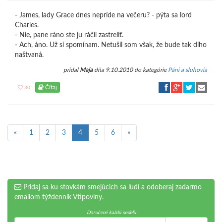
- James, lady Grace dnes nepríde na večeru? - pýta sa lord
Charles.
- Nie, pane ráno ste ju ráčil zastreliť.
- Ach, áno. Už si spomínam. Netušil som však, že bude tak dlho
naštvaná.
pridal
Maja
dňa 9.10.2010 do kategórie
Páni a sluhovia
Čítaj
30
«
1
2
3
4
5
6
»
Pridaj sa ku stovkám smejúcich sa ľudí a odoberaj zadarmo
emailom týždenník Vtipoviny.
Doručené každú nedeľu