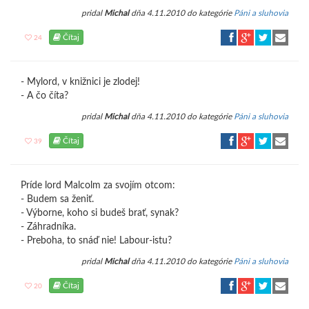
pridal
Michal
dňa 4.11.2010 do kategórie
Páni a sluhovia
Čítaj
24
- Mylord, v knižnici je zlodej!
- A čo číta?
pridal
Michal
dňa 4.11.2010 do kategórie
Páni a sluhovia
Čítaj
39
Príde lord Malcolm za svojím otcom:
- Budem sa ženiť.
- Výborne, koho si budeš brať, synak?
- Záhradníka.
- Preboha, to snáď nie! Labour-istu?
pridal
Michal
dňa 4.11.2010 do kategórie
Páni a sluhovia
Čítaj
20