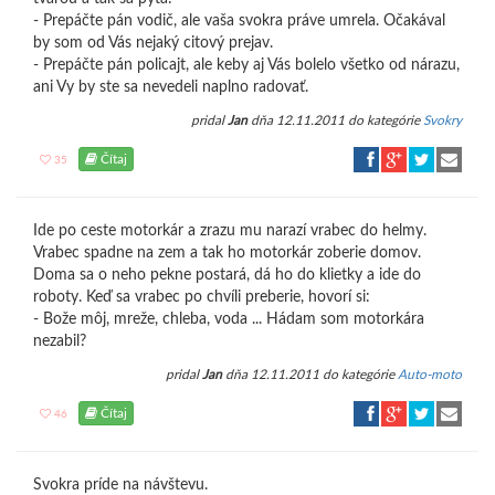
- Prepáčte pán vodič, ale vaša svokra práve umrela. Očakával
by som od Vás nejaký citový prejav.
- Prepáčte pán policajt, ale keby aj Vás bolelo všetko od nárazu,
ani Vy by ste sa nevedeli naplno radovať.
pridal
Jan
dňa 12.11.2011 do kategórie
Svokry
Čítaj
35
Ide po ceste motorkár a zrazu mu narazí vrabec do helmy.
Vrabec spadne na zem a tak ho motorkár zoberie domov.
Doma sa o neho pekne postará, dá ho do klietky a ide do
roboty. Keď sa vrabec po chvíli preberie, hovorí si:
- Bože môj, mreže, chleba, voda ... Hádam som motorkára
nezabil?
pridal
Jan
dňa 12.11.2011 do kategórie
Auto-moto
Čítaj
46
Svokra príde na návštevu.