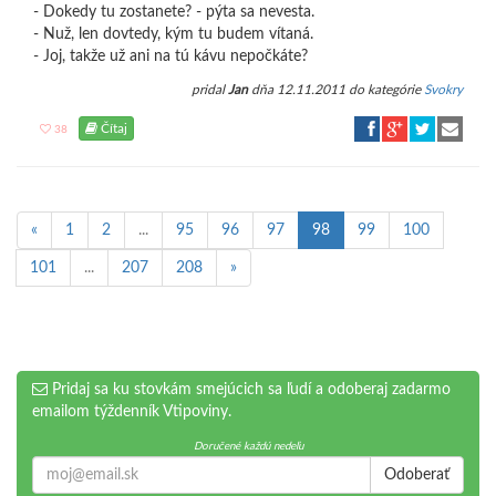
- Dokedy tu zostanete? - pýta sa nevesta.
- Nuž, len dovtedy, kým tu budem vítaná.
- Joj, takže už ani na tú kávu nepočkáte?
pridal
Jan
dňa 12.11.2011 do kategórie
Svokry
Čítaj
38
«
1
2
...
95
96
97
98
99
100
101
...
207
208
»
Pridaj sa ku stovkám smejúcich sa ľudí a odoberaj zadarmo
emailom týždenník Vtipoviny.
Doručené každú nedeľu
Odoberať