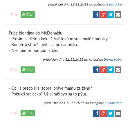
pridal
Jan
dňa 12.11.2011 do kategórie
Erotické
Čítaj
48
Príde blondína do McDonaldu:
- Prosím si diétnu kolu, 1 šalátovú misu a malé hranolky.
- Budete jesť tu? - pýta sa pokladníčka.
- Nie, tam pri zadnom stole.
pridal
Jan
dňa 12.11.2011 do kategórie
Blond baby
Čítaj
40
- Oci, a prečo si si zobral práve mamu za ženu?
- Počuješ srdiečko? Už aj náš syn sa to pýta.
pridal
Jan
dňa 12.11.2011 do kategórie
Očami detí
Čítaj
31