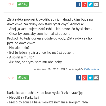
Čítaj
47
Zlatá rybka poprosí krokodíla, aby ju nahradil, kým bude na
dovolenke. Na druhý deň starý rybár chytí krokodíla:
- Ahoj, ja zastupujem zlatú rybku. No hovor, čo by si chcel.
- Chcel by som, aby som ho mal až po zem.
Krokodíl to teda dorieši a odíde do vody. Zlatá rybka sa ho
pýta po dovolenke:
- No, ako bolo?
- Bol tu jeden rybár a chcel ho mať až po zem.
- A splnil si mu to?
- Ale áno, odhryzol som mu obe nohy.
pridal
Jan
dňa 12.11.2011 do kategórie
Z ríše zvierat
Čítaj
34
Karkulka sa prechádza po lese, vyskočí vlk a vraví jej:
- Nebojíš sa Karkulka?
- Prečo by som sa bála? Peniaze nemám a sexujem rada.