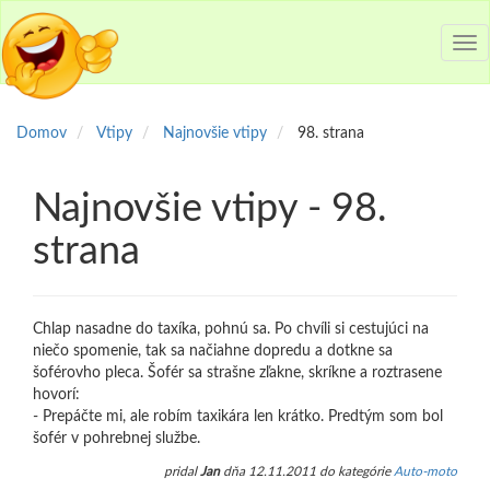
Tog
nav
Domov
Vtipy
Najnovšie vtipy
98. strana
Najnovšie vtipy - 98.
strana
Chlap nasadne do taxíka, pohnú sa. Po chvíli si cestujúci na
niečo spomenie, tak sa načiahne dopredu a dotkne sa
šoférovho pleca. Šofér sa strašne zľakne, skríkne a roztrasene
hovorí:
- Prepáčte mi, ale robím taxikára len krátko. Predtým som bol
šofér v pohrebnej službe.
pridal
Jan
dňa 12.11.2011 do kategórie
Auto-moto