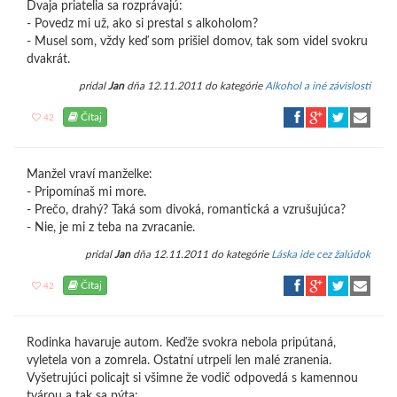
Dvaja priatelia sa rozprávajú:
- Povedz mi už, ako si prestal s alkoholom?
- Musel som, vždy keď som prišiel domov, tak som videl svokru
dvakrát.
pridal
Jan
dňa 12.11.2011 do kategórie
Alkohol a iné závislosti
Čítaj
42
Manžel vraví manželke:
- Pripomínaš mi more.
- Prečo, drahý? Taká som divoká, romantická a vzrušujúca?
- Nie, je mi z teba na zvracanie.
pridal
Jan
dňa 12.11.2011 do kategórie
Láska ide cez žalúdok
Čítaj
42
Rodinka havaruje autom. Keďže svokra nebola pripútaná,
vyletela von a zomrela. Ostatní utrpeli len malé zranenia.
Vyšetrujúci policajt si všimne že vodič odpovedá s kamennou
tvárou a tak sa pýta: