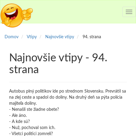
Tog
nav
Domov
Vtipy
Najnovšie vtipy
94. strana
Najnovšie vtipy - 94.
strana
Autobus plný politikov ide po strednom Slovensku. Prevrátil sa
na zlej ceste a spadol do doliny. Na druhý deň sa pýta polícia
majiteľa doliny.
- Nenašli ste žiadne obete?
- Ale áno.
- A kde sú?
- Nuž, pochoval som ich.
- Všetci politici zomreli?