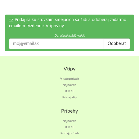
Pridaj sa ku stovkám smejúcich sa ľudí a odoberaj zadarmo
emailom týždenník Vtipoviny.
Doručené každú nedeľu
Odoberať
Vtipy
V kategóriach
Najnovšie
TOP 10
Pridaj vtip
Príbehy
Najnovšie
TOP 10
Pridaj príbeh