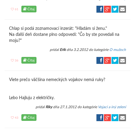
Čítaj
61
Chlap si podá zoznamovací inzerát: "Hľadám si ženu."
Na ďalší deň dostane plno odpovedí: "Čo by ste povedali na
moju?"
pridal
Erik
dňa 3.2.2012 do kategórie
O mužoch
Čítaj
36
Viete prečo väčšina nemeckých vojakov nemá ruky?
Lebo Hajluju z električky.
pridal
Riky
dňa 27.1.2012 do kategórie
Vojaci a iný zelení
Čítaj
43