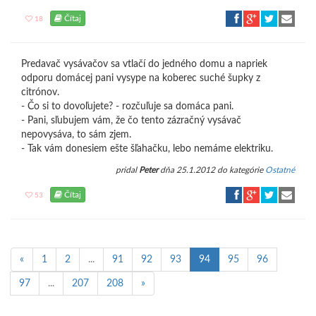
Čítaj
18
Predavač vysávačov sa vtlačí do jedného domu a napriek
odporu domácej pani vysype na koberec suché šupky z
citrónov.
- Čo si to dovoľujete? - rozčuľuje sa domáca pani.
- Pani, sľubujem vám, že čo tento zázračný vysávač
nepovysáva, to sám zjem.
- Tak vám donesiem ešte šľahačku, lebo nemáme elektriku.
pridal
Peter
dňa 25.1.2012 do kategórie
Ostatné
Čítaj
53
«
1
2
...
91
92
93
94
95
96
97
...
207
208
»