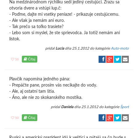
Na medzinárodnom rýchliku sedí jediný cestujúci. Zrazu sa
otvoria dvere a vstúpi lup.č:
- Poďme, dajte mi vsetky peniaze! - prikazuje cestujúcemu.
- Ale však ja nemám ani euro.
- Tak prečo sa toľko trasiete?
- Lebo som si myslel, že ste sprievodca. Ja totiž nemám ani
lístok.
pridal
Lucia
dňa 25.1.2012 do kategórie
Auto-moto
Čítaj
50
Plavčík napomína jedného pána:
- Prepáčte pane, prosím vás necikajte do vody.
- Ale, aj ostatní tam štia.
- Áno, ale nie zo skokanského mostíka.
pridal
Daniela
dňa 25.1.2012 do kategórie
Šport
Čítaj
50
Ruský a americký prezident idú k veštici a pýtajú sa čo bude s