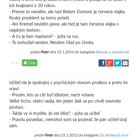
ich krajinami o 20 rokov.
- Presne to nevidím, ale nad Bielym Domom je červená vlajka.
Ruský prezident sa tomu poteší.
- Ani Kremeľ nevidím jasne, ale tiež je tam červená vlajka s
nejakým textom.
- A čo je tam napísané? - pýta sa rus.
- To bohužiaľ neviem. Neviem čítať po čínsky.
pridal
Peter
dňa 25.1.2012 do kategórie
Národy a národnosti
Čítaj
34
Učiteľ nie je spokojný s psychickým stavom prvákov a preto im
vraví:
- Prosím, kto sa cíti byť idiotom, nech vstane.
Veľké ticho, všetci sedia, len jeden žiak sa po chvíli nesmelo
postaví.
- Takže vy si myslíte, že ste idiot? - pýta sa učiteľ.
- Pravdu povediac, nemohol som sa pozerať, že pán učiteľ stojí
sám.
pridal
Peter
dňa 25.1.2012 do kategórie
Zo školských lavíc