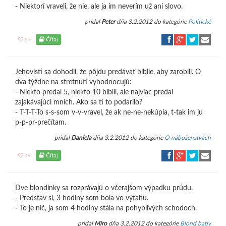
- Niektorí vraveli, že nie, ale ja im neverím už ani slovo.
pridal
Peter
dňa 3.2.2012 do kategórie
Politické
Čítaj
57
Jehovisti sa dohodli, že pôjdu predávať biblie, aby zarobili. O
dva týždne na stretnutí vyhodnocujú:
- Niekto predal 5, niekto 10 biblií, ale najviac predal
zajakávajúci mních. Ako sa ti to podarilo?
- T-T-T-To s-s-som v-v-vravel, že ak ne-ne-nekúpia, t-tak im ju
p-p-pr-prečítam.
pridal
Daniela
dňa 3.2.2012 do kategórie
O náboženstvách
Čítaj
49
Dve blondínky sa rozprávajú o včerajšom výpadku prúdu.
- Predstav si, 3 hodiny som bola vo výťahu.
- To je nič, ja som 4 hodiny stála na pohyblivých schodoch.
pridal
Miro
dňa 3.2.2012 do kategórie
Blond baby