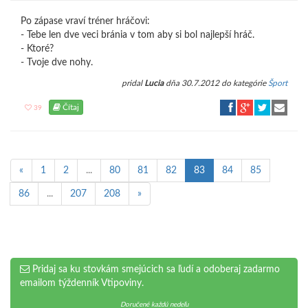
Po zápase vraví tréner hráčovi:
- Tebe len dve veci bránia v tom aby si bol najlepší hráč.
- Ktoré?
- Tvoje dve nohy.
pridal
Lucia
dňa 30.7.2012 do kategórie
Šport
Čítaj
39
«
1
2
...
80
81
82
83
84
85
86
...
207
208
»
Pridaj sa ku stovkám smejúcich sa ľudí a odoberaj zadarmo
emailom týždenník Vtipoviny.
Doručené každú nedeľu