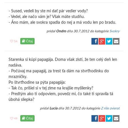
- Sused, vedeli by ste mi dať pár vedier vody?
- Vedel, ale načo vám je? Však máte studňu.
- Áno mám, ale svokra spadla do nej a má vodu len po bradu.
pridal
Ondro
dňa 30.7.2012 do kategórie
Svokry
Čítaj
54
Starenka si kúpi papagája. Doma však zistí, že ten celý deň len
nadáva.
- Počúvaj ma papagáj, za trest ťa dám na stvrťhodinku do
mrazničky.
Po štvrťhodine sa pýta papagája:
- Tak čo, prišiel si v tej zime na krajšie myšlienky?
- Predtým ako ti odpoviem, povedz mi, čo také ti spravila tá
úbohá sliepka?
pridal
Lucia
dňa 30.7.2012 do kategórie
Z ríše zvierat
Čítaj
49