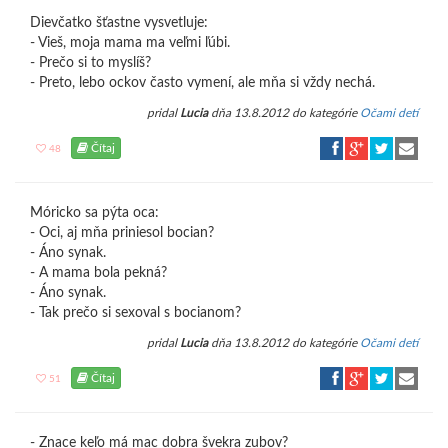
Dievčatko šťastne vysvetluje:
- Vieš, moja mama ma veľmi ľúbi.
- Prečo si to myslíš?
- Preto, lebo ockov často vymení, ale mňa si vždy nechá.
pridal
Lucia
dňa 13.8.2012 do kategórie
Očami detí
Čítaj
48
Móricko sa pýta oca:
- Oci, aj mňa priniesol bocian?
- Áno synak.
- A mama bola pekná?
- Áno synak.
- Tak prečo si sexoval s bocianom?
pridal
Lucia
dňa 13.8.2012 do kategórie
Očami detí
Čítaj
51
- Znace keľo má mac dobra švekra zubov?