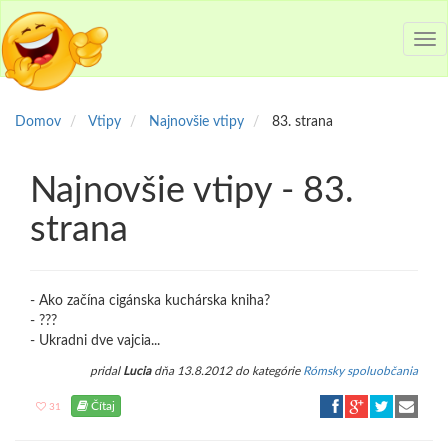
Tog
nav
Domov
Vtipy
Najnovšie vtipy
83. strana
Najnovšie vtipy - 83.
strana
- Ako začína cigánska kuchárska kniha?
- ???
- Ukradni dve vajcia...
pridal
Lucia
dňa 13.8.2012 do kategórie
Rómsky spoluobčania
Čítaj
31