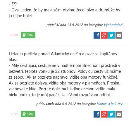
- ???
- Dva. Jeden, že by mala sčím otvirac žecoj pivo a druhý, že by
ju fajne bolel
pridal
JJ
dňa 13.8.2012 do kategórie
Východniari
Čítaj
80
Lietadlo prelieta ponad Atlantický oceán a ozve sa kapitánov
hlas:
- Milý cestujúci, cestujeme v nádhernom slnečnom prostredí v
bezvetrí, teplota vonku je 32 stupňov. Polovicu cesty už máme
za sebou. Ak sa pozriete napravo, vidíte oba motory funkčné.
Ak sa pozriete doľava, vidíte oba motory v plameňoch. Prosím,
zachovajte kľud. Pozrite dole, na hladine oceánu vidíte malú
bielu bodku, to je môj padák. Ja s Vami rozprávam odtiaľ.
pridal
Lucia
dňa 6.8.2012 do kategórie
Haluze a halúzky
Čítaj
57