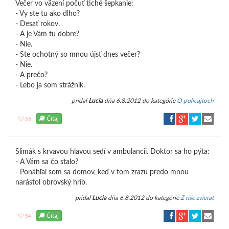
Večer vo väzení počuť tiché šepkanie:
- Vy ste tu ako dlho?
- Desať rokov.
- A je Vám tu dobre?
- Nie.
- Ste ochotný so mnou újsť dnes večer?
- Nie.
- A prečo?
- Lebo ja som strážnik.
pridal
Lucia
dňa 6.8.2012 do kategórie
O policajtoch
Čítaj
55
Slimák s krvavou hlavou sedí v ambulancii. Doktor sa ho pýta:
- A Vám sa čo stalo?
- Ponáhľal som sa domov, keď v tom zrazu predo mnou
narástol obrovský hríb.
pridal
Lucia
dňa 6.8.2012 do kategórie
Z ríše zvierat
Čítaj
54