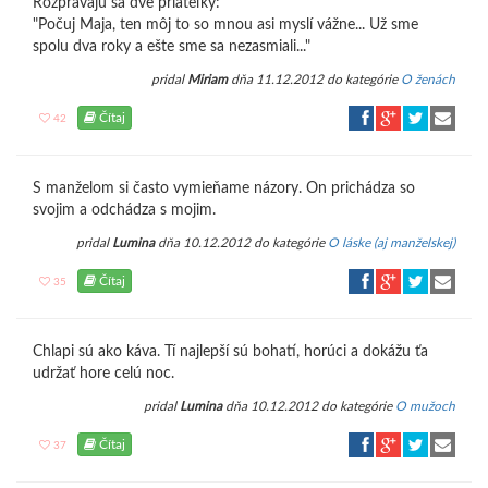
Rozprávajú sa dve priateľky:
"Počuj Maja, ten môj to so mnou asi myslí vážne... Už sme
spolu dva roky a ešte sme sa nezasmiali..."
pridal
Miriam
dňa 11.12.2012 do kategórie
O ženách
Čítaj
42
S manželom si často vymieňame názory. On prichádza so
svojim a odchádza s mojim.
pridal
Lumina
dňa 10.12.2012 do kategórie
O láske (aj manželskej)
Čítaj
35
Chlapi sú ako káva. Tí najlepší sú bohatí, horúci a dokážu ťa
udržať hore celú noc.
pridal
Lumina
dňa 10.12.2012 do kategórie
O mužoch
Čítaj
37