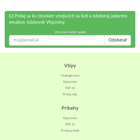
Pridaj sa ku stovkám smejúcich sa ľudí a odoberaj zadarmo
emailom týždenník Vtipoviny.
Doručené každú nedeľu
Odoberať
Vtipy
V kategóriach
Najnovšie
TOP 10
Pridaj vtip
Príbehy
Najnovšie
TOP 10
Pridaj príbeh