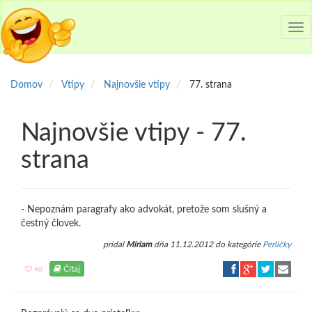
Tog
nav
Domov
Vtipy
Najnovšie vtipy
77. strana
Najnovšie vtipy - 77.
strana
- Nepoznám paragrafy ako advokát, pretože som slušný a
čestný človek.
pridal
Miriam
dňa 11.12.2012 do kategórie
Perličky
Čítaj
40