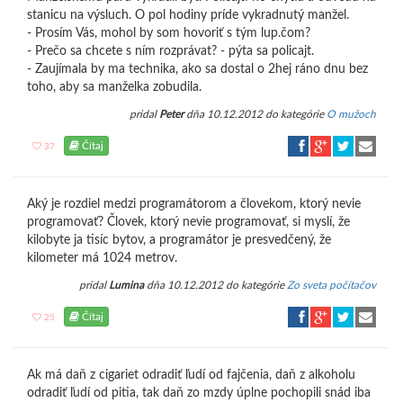
stanicu na výsluch. O pol hodiny príde vykradnutý manžel.
- Prosím Vás, mohol by som hovoriť s tým lup.čom?
- Prečo sa chcete s ním rozprávat? - pýta sa policajt.
- Zaujímala by ma technika, ako sa dostal o 2hej ráno dnu bez
toho, aby sa manželka zobudila.
pridal
Peter
dňa 10.12.2012 do kategórie
O mužoch
Čítaj
37
Aký je rozdiel medzi programátorom a človekom, ktorý nevie
programovať? Človek, ktorý nevie programovať, si myslí, že
kilobyte ja tisíc bytov, a programátor je presvedčený, že
kilometer má 1024 metrov.
pridal
Lumina
dňa 10.12.2012 do kategórie
Zo sveta počítačov
Čítaj
25
Ak má daň z cigariet odradiť ľudí od fajčenia, daň z alkoholu
odradiť ľudí od pitia, tak daň zo mzdy úplne pochopili snád iba