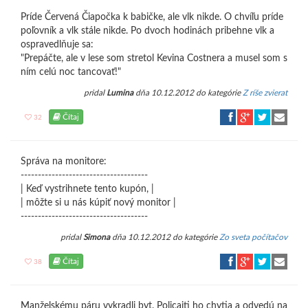
Príde Červená Čiapočka k babičke, ale vlk nikde. O chvíľu príde
poľovník a vlk stále nikde. Po dvoch hodinách pribehne vlk a
ospravedlňuje sa:
"Prepáčte, ale v lese som stretol Kevina Costnera a musel som s
ním celú noc tancovať!"
pridal
Lumina
dňa 10.12.2012 do kategórie
Z ríše zvierat
Čítaj
32
Správa na monitore:
-------------------------------------
| Keď vystrihnete tento kupón, |
| môžte si u nás kúpiť nový monitor |
-------------------------------------
pridal
Simona
dňa 10.12.2012 do kategórie
Zo sveta počítačov
Čítaj
38
Manželskému páru vykradli byt. Policajti ho chytia a odvedú na