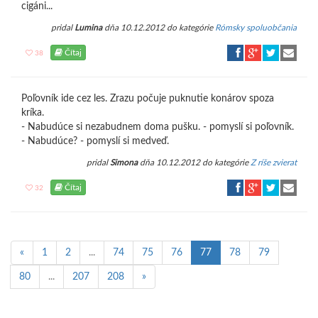
cigáni...
pridal
Lumina
dňa 10.12.2012 do kategórie
Rómsky spoluobčania
Čítaj
38
Poľovník ide cez les. Zrazu počuje puknutie konárov spoza
kríka.
- Nabudúce si nezabudnem doma pušku. - pomyslí si poľovník.
- Nabudúce? - pomyslí si medveď.
pridal
Simona
dňa 10.12.2012 do kategórie
Z ríše zvierat
Čítaj
32
«
1
2
...
74
75
76
77
78
79
80
...
207
208
»