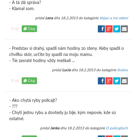
- A tá zlá správa?
- Klamal som.
pridal
Lena
dňa 18.2.2013 do kategórie
Vojaci a iný zelení
Čítaj
22
- Predstav si drahý, spadli nám hodiny zo steny. Keby spadli o
chvíľku skôr, určite by spadli na moju mamu.
- Tie zasraté hodiny vždy meškali ...
pridal
Lucia
dňa 18.2.2013 do kategórie
Svokry
Čítaj
23
- Ako chytá ryby policajt?
- ???
- Chytí jednu rybu a dovtedy ju bije, kým nepovie, kde sú
ostatné.
pridal
Janka
dňa 18.2.2013 do kategórie
O policajtoch