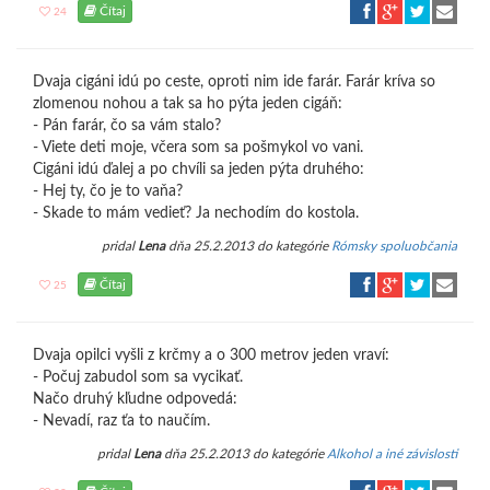
Čítaj
24
Dvaja cigáni idú po ceste, oproti nim ide farár. Farár kríva so
zlomenou nohou a tak sa ho pýta jeden cigáň:
- Pán farár, čo sa vám stalo?
- Viete deti moje, včera som sa pošmykol vo vani.
Cigáni idú ďalej a po chvíli sa jeden pýta druhého:
- Hej ty, čo je to vaňa?
- Skade to mám vedieť? Ja nechodím do kostola.
pridal
Lena
dňa 25.2.2013 do kategórie
Rómsky spoluobčania
Čítaj
25
Dvaja opilci vyšli z krčmy a o 300 metrov jeden vraví:
- Počuj zabudol som sa vycikať.
Načo druhý kľudne odpovedá:
- Nevadí, raz ťa to naučím.
pridal
Lena
dňa 25.2.2013 do kategórie
Alkohol a iné závislosti