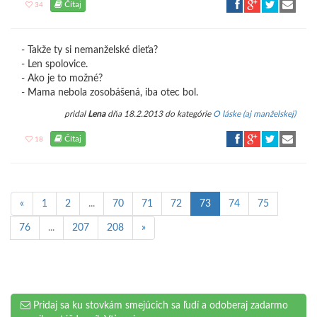
Čítaj
34
- Takže ty si nemanželské dieťa?
- Len spolovice.
- Ako je to možné?
- Mama nebola zosobášená, iba otec bol.
pridal
Lena
dňa 18.2.2013 do kategórie
O láske (aj manželskej)
Čítaj
18
«
1
2
...
70
71
72
73
74
75
76
...
207
208
»
Pridaj sa ku stovkám smejúcich sa ľudí a odoberaj zadarmo