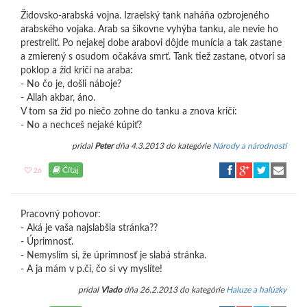
Židovsko-arabská vojna. Izraelský tank naháňa ozbrojeného
arabského vojaka. Arab sa šikovne vyhýba tanku, ale nevie ho
prestreliť. Po nejakej dobe arabovi dôjde munícia a tak zastane
a zmierený s osudom očakáva smrť. Tank tiež zastane, otvorí sa
poklop a žid kričí na araba:
- No čo je, došli náboje?
- Allah akbar, áno.
V tom sa žid po niečo zohne do tanku a znova kričí:
- No a nechceš nejaké kúpiť?
pridal
Peter
dňa 4.3.2013 do kategórie
Národy a národnosti
Čítaj
26
Pracovný pohovor:
- Aká je vaša najslabšia stránka??
- Úprimnosť.
- Nemyslím si, že úprimnosť je slabá stránka.
- A ja mám v p.či, čo si vy myslíte!
pridal
Vlado
dňa 26.2.2013 do kategórie
Haluze a halúzky