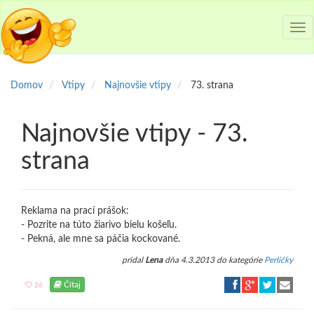
Tog
nav
Domov
Vtipy
Najnovšie vtipy
73. strana
Najnovšie vtipy - 73.
strana
Reklama na prací prášok:
- Pozrite na túto žiarivo bielu košeľu.
- Pekná, ale mne sa páčia kockované.
pridal
Lena
dňa 4.3.2013 do kategórie
Perličky
Čítaj
26