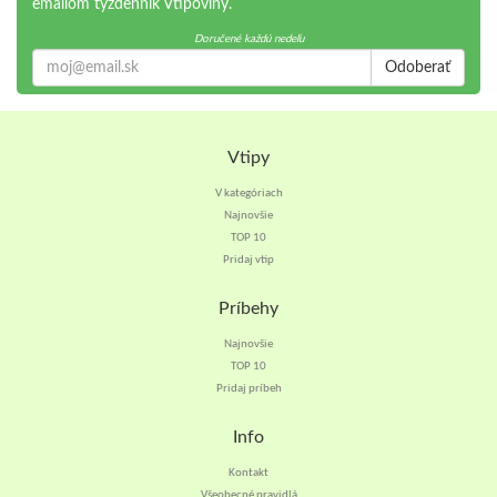
emailom týždenník Vtipoviny.
Doručené každú nedeľu
Odoberať
Vtipy
V kategóriach
Najnovšie
TOP 10
Pridaj vtip
Príbehy
Najnovšie
TOP 10
Pridaj príbeh
Info
Kontakt
Všeobecné pravidlá