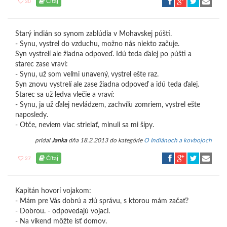
Čítaj
30
Starý indián so synom zablúdia v Mohavskej púšti.
- Synu, vystrel do vzduchu, možno nás niekto začuje.
Syn vystrelí ale žiadna odpoveď. Idú teda ďalej po púšti a
starec zase vraví:
- Synu, už som veľmi unavený, vystrel ešte raz.
Syn znovu vystrelí ale zase žiadna odpoveď a idú teda ďalej.
Starec sa už ledva vlečie a vraví:
- Synu, ja už ďalej nevládzem, zachvíľu zomriem, vystrel ešte
naposledy.
- Otče, neviem viac strielať, minuli sa mi šípy.
pridal
Janka
dňa 18.2.2013 do kategórie
O Indiánoch a kovbojoch
Čítaj
27
Kapitán hovorí vojakom:
- Mám pre Vás dobrú a zlú správu, s ktorou mám začať?
- Dobrou. - odpovedajú vojaci.
- Na víkend môžte ísť domov.