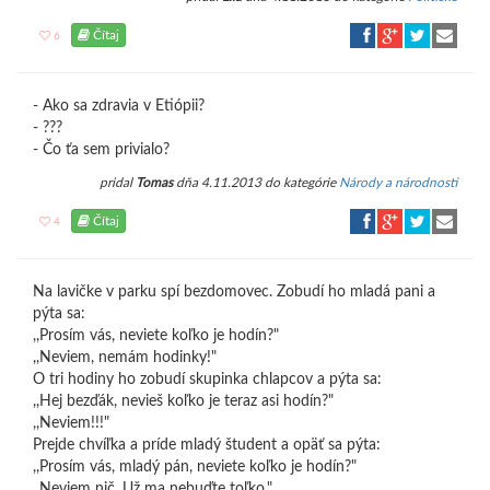
Čítaj
6
- Ako sa zdravia v Etiópii?
- ???
- Čo ťa sem privialo?
pridal
Tomas
dňa 4.11.2013 do kategórie
Národy a národnosti
Čítaj
4
Na lavičke v parku spí bezdomovec. Zobudí ho mladá pani a
pýta sa:
,,Prosím vás, neviete koľko je hodín?"
,,Neviem, nemám hodinky!"
O tri hodiny ho zobudí skupinka chlapcov a pýta sa:
,,Hej bezďák, nevieš koľko je teraz asi hodín?"
,,Neviem!!!"
Prejde chvíľka a príde mladý študent a opäť sa pýta:
,,Prosím vás, mladý pán, neviete koľko je hodín?"
,,Neviem nič. Už ma nebuďte toľko."