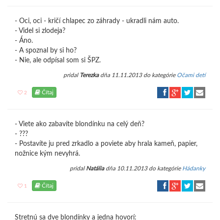
- Oci, oci - kričí chlapec zo záhrady - ukradli nám auto.
- Videl si zlodeja?
- Áno.
- A spoznal by si ho?
- Nie, ale odpísal som si ŠPZ.
pridal
Terezka
dňa 11.11.2013 do kategórie
Očami detí
Čítaj
2
- Viete ako zabavíte blondínku na celý deň?
- ???
- Postavíte ju pred zrkadlo a poviete aby hrala kameň, papier,
nožnice kým nevyhrá.
pridal
Natália
dňa 10.11.2013 do kategórie
Hádanky
Čítaj
1
Stretnú sa dve blondínky a jedna hovorí: