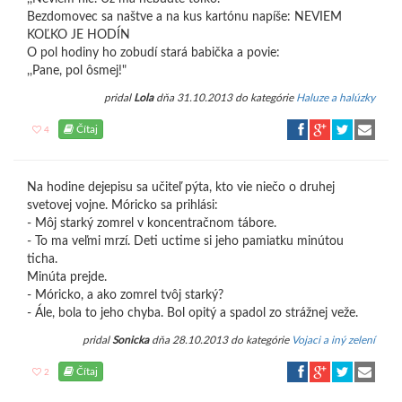
Bezdomovec sa naštve a na kus kartónu napíše: NEVIEM
KOĽKO JE HODÍN
O pol hodiny ho zobudí stará babička a povie:
,,Pane, pol ôsmej!"
pridal
Lola
dňa 31.10.2013 do kategórie
Haluze a halúzky
Čítaj
4
Na hodine dejepisu sa učiteľ pýta, kto vie niečo o druhej
svetovej vojne. Móricko sa prihlási:
- Môj starký zomrel v koncentračnom tábore.
- To ma veľmi mrzí. Deti uctime si jeho pamiatku minútou
ticha.
Minúta prejde.
- Móricko, a ako zomrel tvôj starký?
- Ále, bola to jeho chyba. Bol opitý a spadol zo strážnej veže.
pridal
Sonicka
dňa 28.10.2013 do kategórie
Vojaci a iný zelení
Čítaj
2