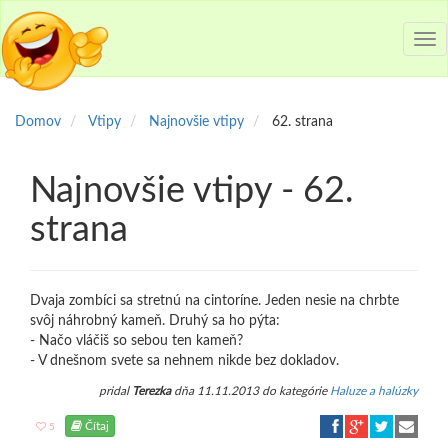
Tog
nav
Domov
Vtipy
Najnovšie vtipy
62. strana
Najnovšie vtipy - 62.
strana
Dvaja zombíci sa stretnú na cintoríne. Jeden nesie na chrbte
svôj náhrobný kameň. Druhý sa ho pýta:
- Načo vláčiš so sebou ten kameň?
- V dnešnom svete sa nehnem nikde bez dokladov.
pridal
Terezka
dňa 11.11.2013 do kategórie
Haluze a halúzky
Čítaj
5