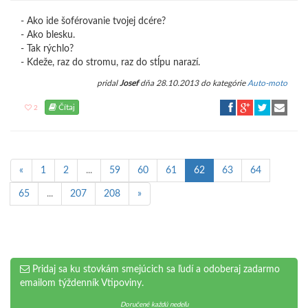
- Ako ide šoférovanie tvojej dcére?
- Ako blesku.
- Tak rýchlo?
- Kdeže, raz do stromu, raz do stĺpu narazí.
pridal
Josef
dňa 28.10.2013 do kategórie
Auto-moto
Čítaj
2
«
1
2
...
59
60
61
62
63
64
65
...
207
208
»
Pridaj sa ku stovkám smejúcich sa ľudí a odoberaj zadarmo
emailom týždenník Vtipoviny.
Doručené každú nedeľu