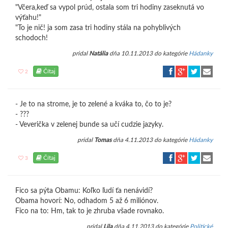
"Včera,keď sa vypol prúd, ostala som tri hodiny zaseknutá vo
výťahu!"
"To je nič! ja som zasa tri hodiny stála na pohyblivých
schodoch!
pridal
Natália
dňa 10.11.2013 do kategórie
Hádanky
Čítaj
2
- Je to na strome, je to zelené a kváka to, čo to je?
- ???
- Veverička v zelenej bunde sa učí cudzie jazyky.
pridal
Tomas
dňa 4.11.2013 do kategórie
Hádanky
Čítaj
3
Fico sa pýta Obamu: Koľko ľudí ťa nenávidí?
Obama hovorí: No, odhadom 5 až 6 miliónov.
Fico na to: Hm, tak to je zhruba všade rovnako.
pridal
Lila
dňa 4.11.2013 do kategórie
Politické