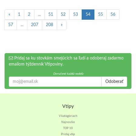
«
1
2
...
51
52
53
54
55
56
57
...
207
208
»
Pridaj sa ku stovkám smejúcich sa ľudí a odoberaj zadarmo
emailom týždenník Vtipoviny.
Doručené každú nedeľu
Odoberať
Vtipy
V kategóriach
Najnovšie
TOP 10
Pridaj vtip