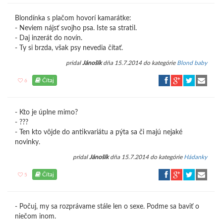
Blondínka s plačom hovorí kamarátke:
- Neviem nájsť svojho psa. Iste sa stratil.
- Daj inzerát do novín.
- Ty si brzda, však psy nevedia čítať.
pridal
Jánošík
dňa 15.7.2014 do kategórie
Blond baby
Čítaj
6
- Kto je úplne mimo?
- ???
- Ten kto vôjde do antikvariátu a pýta sa či majú nejaké
novinky.
pridal
Jánošík
dňa 15.7.2014 do kategórie
Hádanky
Čítaj
5
- Počuj, my sa rozprávame stále len o sexe. Podme sa baviť o
niečom inom.