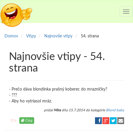
Tog
nav
Domov
Vtipy
Najnovšie vtipy
54. strana
Najnovšie vtipy - 54.
strana
- Prečo dáva blondínka prašný koberec do mrazničky?
- ???
- Aby ho vytriasol mráz.
pridal
Mira
dňa 15.7.2014 do kategórie
Blond baby
Čítaj
3