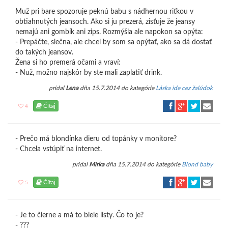
Muž pri bare spozoruje peknú babu s nádhernou riťkou v
obtiahnutých jeansoch. Ako si ju prezerá, zisťuje že jeansy
nemajú ani gombík ani zips. Rozmýšla ale napokon sa opýta:
- Prepáčte, slečna, ale chcel by som sa opýtať, ako sa dá dostať
do takých jeansov.
Žena si ho premerá očami a vraví:
- Nuž, možno najskôr by ste mali zaplatiť drink.
pridal
Lena
dňa 15.7.2014 do kategórie
Láska ide cez žalúdok
Čítaj
4
- Prečo má blondínka dieru od topánky v monitore?
- Chcela vstúpiť na internet.
pridal
Mirka
dňa 15.7.2014 do kategórie
Blond baby
Čítaj
5
- Je to čierne a má to biele listy. Čo to je?
- ???