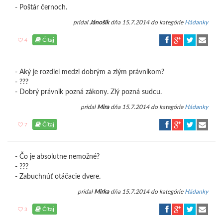
- Poštár černoch.
pridal
Jánošík
dňa 15.7.2014 do kategórie
Hádanky
Čítaj
4
- Aký je rozdiel medzi dobrým a zlým právníkom?
- ???
- Dobrý právnik pozná zákony. Zlý pozná sudcu.
pridal
Mira
dňa 15.7.2014 do kategórie
Hádanky
Čítaj
7
- Čo je absolutne nemožné?
- ???
- Zabuchnúť otáčacie dvere.
pridal
Mirka
dňa 15.7.2014 do kategórie
Hádanky
Čítaj
3