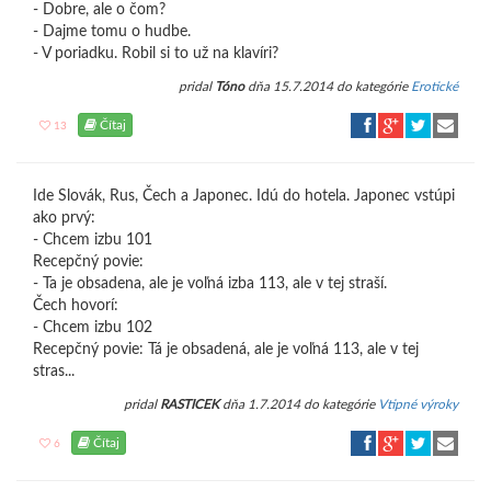
- Dobre, ale o čom?
- Dajme tomu o hudbe.
- V poriadku. Robil si to už na klavíri?
pridal
Tóno
dňa 15.7.2014 do kategórie
Erotické
Čítaj
13
Ide Slovák, Rus, Čech a Japonec. Idú do hotela. Japonec vstúpi
ako prvý:
- Chcem izbu 101
Recepčný povie:
- Ta je obsadena, ale je voľná izba 113, ale v tej straší.
Čech hovorí:
- Chcem izbu 102
Recepčný povie: Tá je obsadená, ale je voľná 113, ale v tej
stras...
pridal
RASTICEK
dňa 1.7.2014 do kategórie
Vtipné výroky
Čítaj
6