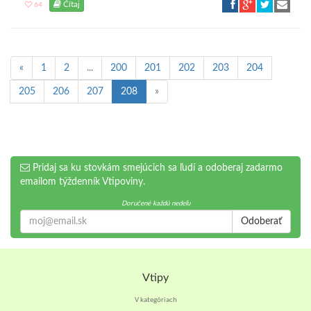
Čítaj
64
«
1
2
...
200
201
202
203
204
205
206
207
208
»
Pridaj sa ku stovkám smejúcich sa ľudí a odoberaj zadarmo
emailom týždenník Vtipoviny.
Doručené každú nedeľu
Odoberať
Vtipy
V kategóriach