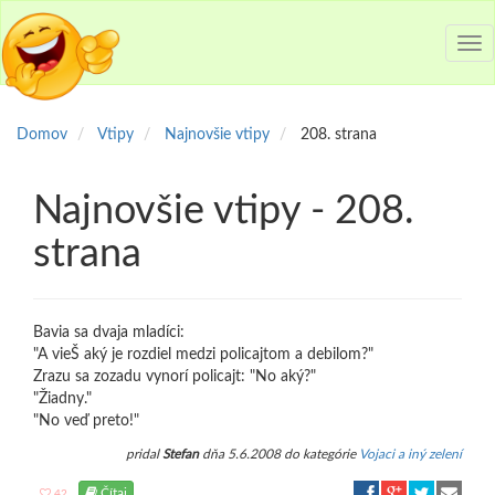
Tog
nav
Domov
Vtipy
Najnovšie vtipy
208. strana
Najnovšie vtipy - 208.
strana
Bavia sa dvaja mladíci:
"A vieŠ aký je rozdiel medzi policajtom a debilom?"
Zrazu sa zozadu vynorí policajt: "No aký?"
"Žiadny."
"No veď preto!"
pridal
Stefan
dňa 5.6.2008 do kategórie
Vojaci a iný zelení
Čítaj
42