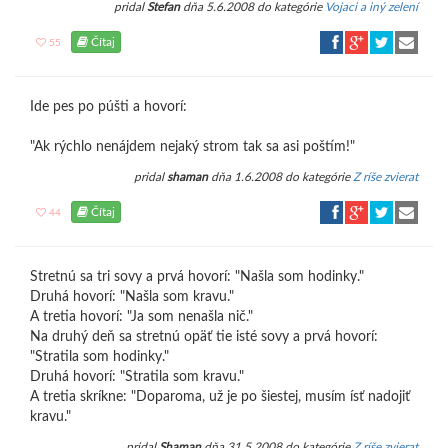
pridal
Stefan
dňa 5.6.2008 do kategórie
Vojaci a iný zelení
Čítaj
55
Ide pes po púšti a hovorí:
"Ak rýchlo nenájdem nejaký strom tak sa asi poštím!"
pridal
shaman
dňa 1.6.2008 do kategórie
Z ríše zvierat
Čítaj
44
Stretnú sa tri sovy a prvá hovorí: "Našla som hodinky."
Druhá hovorí: "Našla som kravu."
A tretia hovorí: "Ja som nenašla nič."
Na druhý deň sa stretnú opäť tie isté sovy a prvá hovorí:
"Stratila som hodinky."
Druhá hovorí: "Stratila som kravu."
A tretia skríkne: "Doparoma, už je po šiestej, musím ísť nadojiť
kravu."
pridal
Shaman
dňa 31.5.2008 do kategórie
Z ríše zvierat