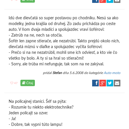
Idú dve dievčatá so super postavou po chodníku. Nesú sa ako
modelky, jedna krajšia od druhej. Zo zadu prichádza po ceste
auto. V ňom dvaja mladíci a spolujazdec vraví šoférovi:
- Zatrúb na ne, nech sa otočia.
Šofér len zapne stierače, ale nezatrúbi. Takto prejdú okolo nich,
dievčatá miznú v diaľke a spolujazdec vyčíta šoférovi:
- Prečo si na ne nezatrúbil, mohli sme ich odviesť, a kto vie čo
všetko by bolo. A ty si sa hral so stieračmi!
- Sorry, ale trúba mi nefunguje, tak som na ne zakýval.
pridal
Stefan
dňa 5.6.2008 do kategórie
Auto-moto
Čítaj
47
Na policajnej stanici. Šéf sa pýta:
- Rozumie tu niekto elektrotechnike?
Jeden policajt sa ozve:
- Ja!
- Dobre, tak vypni túto lampu!