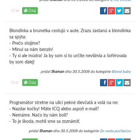
Čítaj
58
Blondínka a brunetka cestujú v aute. Zrazu zastanú a blondínka
sa spýta:
- Prečo stojíme?
- Minul sa nám benzín!
- Ty si ale múdra! Ja by som si to určite nevšimla a šoférovala
by som ďalej!
pridal
Shaman
dňa 30.5.2008 do kategórie
Blond baby
Čítaj
57
Programátor stretne na ulici pekné dievčatá a volá na ne:
- Nazdar kočky! Máte ICQ alebo aspoň e-mail?
- Nemáme. Načo by nám boli?
- To je škoda, mohli sme sa zoznámiť.
pridal
Shaman
dňa 30.5.2008 do kategórie
Zo sveta počítačov