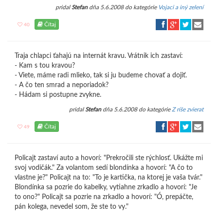
pridal
Stefan
dňa 5.6.2008 do kategórie
Vojaci a iný zelení
Čítaj
40
Traja chlapci ťahajú na internát kravu. Vrátnik ich zastaví:
- Kam s tou kravou?
- Viete, máme radi mlieko, tak si ju budeme chovať a dojiť.
- A čo ten smrad a neporiadok?
- Hádam si postupne zvykne.
pridal
Stefan
dňa 5.6.2008 do kategórie
Z ríše zvierat
Čítaj
49
Policajt zastaví auto a hovorí: "Prekročili ste rýchlosť. Ukážte mi
svoj vodičák." Za volantom sedí blondínka a hovorí: "A čo to
vlastne je?" Policajt na to: "To je kartička, na ktorej je vaša tvár."
Blondínka sa pozrie do kabelky, vytiahne zrkadlo a hovorí: "Je
to ono?" Policajt sa pozrie na zrkadlo a hovorí: "Ó, prepáčte,
pán kolega, nevedel som, že ste to vy."