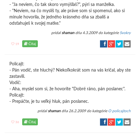
- "Ja neviem, čo tak skoro vymýšľaš?", pýri sa manželka.
- "Neviem, na čo myslíš ty, ale práve som si spomenul, ako si
minule hovorila, že jedného krásneho dňa sa zbalíš a
odsťahuješ k svojej matke."
pridal
shaman
dňa 4.3.2009 do kategórie
Svokry
Čítaj
19
Policajt:
- Pán vodič, ste hluchý? Niekoľkokrát som na vás kričal, aby ste
zastavili.
Vodič:
- Aha, myslel som si, že hovoríte "Dobré ráno, pán poslanec".
Policajt:
- Prepáčte, je tu veľký hluk, pán poslanec.
pridal
shaman
dňa 26.2.2009 do kategórie
O policajtoch
Čítaj
36