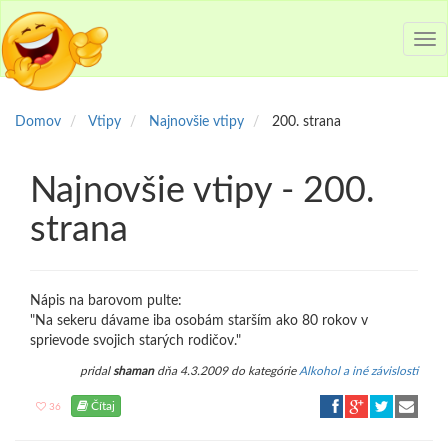
Tog
nav
Domov
Vtipy
Najnovšie vtipy
200. strana
Najnovšie vtipy - 200.
strana
Nápis na barovom pulte:
"Na sekeru dávame iba osobám starším ako 80 rokov v
sprievode svojich starých rodičov."
pridal
shaman
dňa 4.3.2009 do kategórie
Alkohol a iné závislosti
Čítaj
36