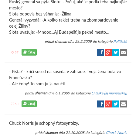
Ruský generál sa pýta Slotu: -Počuj, aké je podľa teba najkrajšie
mesto?
Slota odpovia bez váhania: -Žilina
Generál vyzvedá: -A koľko rakiet treba na zbombardovanie
celej Žiliny?
Slota uvažuje: -Mnooo...Aj Budapešť je pekné mesto...
pridal
shaman
dňa 26.2.2009 do kategórie
Politické
Čítaj
37
- Pišta? - kričí sused na suseda v záhrade. Tvoja žena bola vo
Francúzsku?
- Ale čoby! To som ju ja naučil.
pridal
shaman
dňa 6.1.2009 do kategórie
O láske (aj manželskej)
Čítaj
50
Chuck Norris je schopný fotosyntézy.
pridal
shaman
dňa 21.10.2008 do kategórie
Chuck Norris