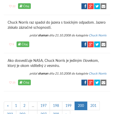
Čítaj
22
Chuck Norris raz spadol do jazera s toxickým odpadom. Jazero
získalo zázračné schopnosti.
pridal
shaman
dňa 21.10.2008 do kategórie
Chuck Norris
Čítaj
9
Ako dosvedčuje NASA, Chuck Norris je jediným človekom,
ktorý je okom viditeľný z vesmíru.
pridal
shaman
dňa 21.10.2008 do kategórie
Chuck Norris
Čítaj
25
«
1
2
...
197
198
199
200
201