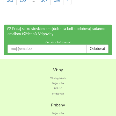
202
203
...
207
208
»
Pridaj sa ku stovkám smejúcich sa ľudí a odoberaj zadarmo
emailom týždenník Vtipoviny.
Doručené každú nedeľu
Odoberať
Vtipy
V kategóriach
Najnovšie
TOP 10
Pridaj vtip
Príbehy
Najnovšie