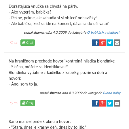
Dorastajúca vnučka sa chystá na párty.
- Ako vyzerám, babička?
- Pekne, pekne, ale zabudla si si obliecť nohavičky!
- Ale babička, keď sa ide na koncert, dáva sa do uší vata?
pridal
shaman
dňa 4.3.2009 do kategórie
O babkách a dedkoch
Čítaj
11
Na hraničnom prechode hovorí kontrolná hliadka blondínke:
- Slečna, môžete sa identifikovať?
Blondínka vytiahne zrkadielko z kabelky, pozrie sa doň a
hovorí:
- Áno, som to ja.
pridal
shaman
dňa 4.3.2009 do kategórie
Blond baby
Čítaj
23
Ráno manžel príde k oknu a hovorí:
- "Stará, dnes je krásny deň, dnes by to išlo."