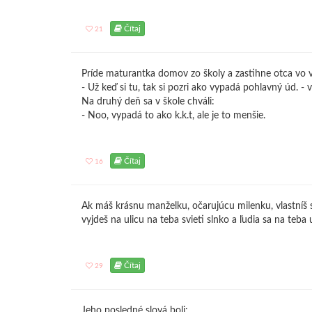
Čítaj
21
Príde maturantka domov zo školy a zastihne otca vo v
- Už keď si tu, tak si pozri ako vypadá pohlavný úd. - vr
Na druhý deň sa v škole chváli:
- Noo, vypadá to ako k.k.t, ale je to menšie.
Čítaj
16
Ak máš krásnu manželku, očarujúcu milenku, vlastní
vyjdeš na ulicu na teba svieti slnko a ľudia sa na teba
Čítaj
29
Jeho posledné slová boli: