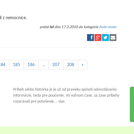
li z nemocnice.
pridal
lol
dňa 17.3.2010 do kategórie
Auto-moto
184
185
186
...
207
208
»
Príbeh alebo historka je je už od praveku spósob odovzdávania
informácie, teda pre poučenie. Vo voľnom čase, sa zase príbehy
rozprávali pre potešenie... viac