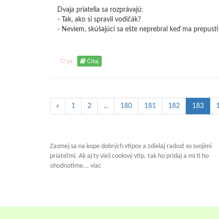
Dvaja priatelia sa rozprávajú:
- Tak, ako si spravil vodičák?
- Neviem, skúšajúci sa ešte neprebral keď ma prepusti
Čítaj
34
«
1
2
...
180
181
182
183
Zasmej sa na kope dobrých vtipov a zdielaj radosť so svojimi
priateľmi. Ak aj ty vieš coolový vtip, tak ho pridaj a mi ti ho
ohodnotíme... viac