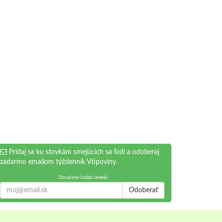
Pridaj sa ku stovkám smejúcich sa ľudí a odoberaj
zadarmo emailom týždenník Vtipoviny.
Doručené každú nedeľu
Odoberať