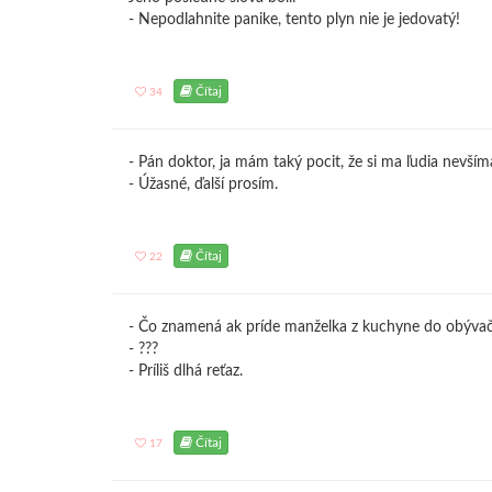
- Nepodlahnite panike, tento plyn nie je jedovatý!
Čítaj
34
- Pán doktor, ja mám taký pocit, že si ma ľudia nevším
- Úžasné, ďalší prosím.
Čítaj
22
- Čo znamená ak príde manželka z kuchyne do obýva
- ???
- Príliš dlhá reťaz.
Čítaj
17