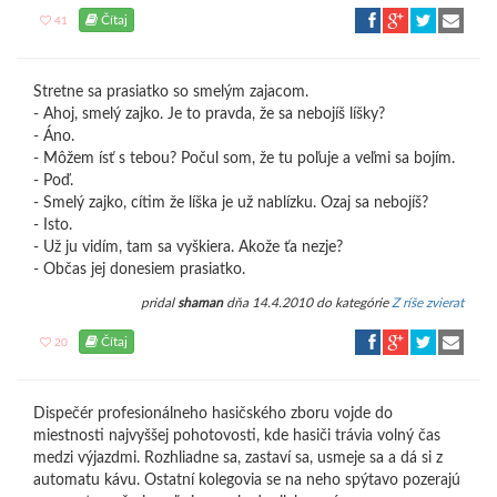
Čítaj
41
Stretne sa prasiatko so smelým zajacom.
- Ahoj, smelý zajko. Je to pravda, že sa nebojíš líšky?
- Áno.
- Môžem ísť s tebou? Počul som, že tu poľuje a veľmi sa bojím.
- Poď.
- Smelý zajko, cítim že líška je už nablízku. Ozaj sa nebojíš?
- Isto.
- Už ju vidím, tam sa vyškiera. Akože ťa nezje?
- Občas jej donesiem prasiatko.
pridal
shaman
dňa 14.4.2010 do kategórie
Z ríše zvierat
Čítaj
20
Dispečér profesionálneho hasičského zboru vojde do
miestnosti najvyššej pohotovosti, kde hasiči trávia volný čas
medzi výjazdmi. Rozhliadne sa, zastaví sa, usmeje sa a dá si z
automatu kávu. Ostatní kolegovia se na neho spýtavo pozerajú