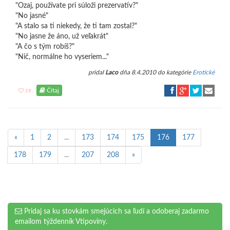
"Ozaj, používate pri súloži prezervatív?"
"No jasné"
"A stalo sa ti niekedy, že ti tam zostal?"
"No jasne že áno, už veľakrát"
"A čo s tým robíš?"
"Nič, normálne ho vyseriem..."
pridal
Laco
dňa 8.4.2010 do kategórie
Erotické
Čítaj
19
«
1
2
...
173
174
175
176
177
178
179
...
207
208
»
Pridaj sa ku stovkám smejúcich sa ľudí a odoberaj zadarmo
emailom týždenník Vtipoviny.