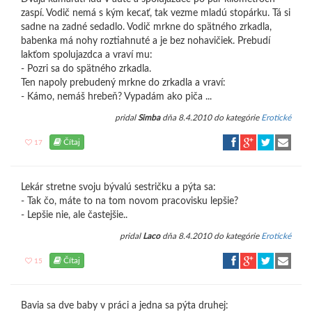
zaspí. Vodič nemá s kým kecať, tak vezme mladú stopárku. Tá si
sadne na zadné sedadlo. Vodič mrkne do spätného zrkadla,
babenka má nohy roztiahnuté a je bez nohavičiek. Prebudí
lakťom spolujazdca a vraví mu:
- Pozri sa do spätného zrkadla.
Ten napoly prebudený mrkne do zrkadla a vraví:
- Kámo, nemáš hrebeň? Vypadám ako piča ...
pridal
Simba
dňa 8.4.2010 do kategórie
Erotické
Čítaj
17
Lekár stretne svoju bývalú sestričku a pýta sa:
- Tak čo, máte to na tom novom pracovisku lepšie?
- Lepšie nie, ale častejšie..
pridal
Laco
dňa 8.4.2010 do kategórie
Erotické
Čítaj
15
Bavia sa dve baby v práci a jedna sa pýta druhej: