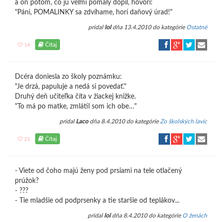
a on potom, čo ju veľmi pomaly dopil, hovorí:
"Páni, POMALINKY sa zdvíhame, horí daňový úrad!"
pridal
lol
dňa 13.4.2010 do kategórie
Ostatné
Čítaj
14
Dcéra doniesla zo školy poznámku:
"Je drzá, papuluje a nedá si povedať."
Druhý deň učiteľka číta v žiackej knižke.
"To má po matke, zmlátil som ich obe…"
pridal
Laco
dňa 8.4.2010 do kategórie
Zo školských lavíc
Čítaj
21
- Viete od čoho majú ženy pod prsiami na tele otlačený
prúžok?
- ???
- Tie mladšie od podprsenky a tie staršie od teplákov...
pridal
lol
dňa 8.4.2010 do kategórie
O ženách