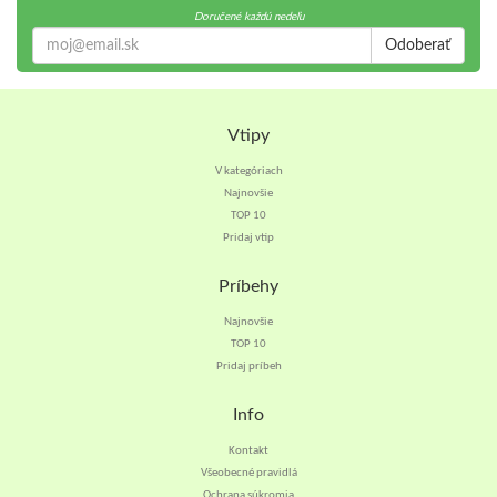
Doručené každú nedeľu
Odoberať
Vtipy
V kategóriach
Najnovšie
TOP 10
Pridaj vtip
Príbehy
Najnovšie
TOP 10
Pridaj príbeh
Info
Kontakt
Všeobecné pravidlá
Ochrana súkromia