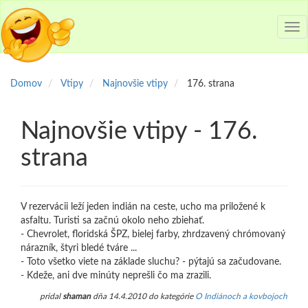
Tog
nav
Domov
Vtipy
Najnovšie vtipy
176. strana
Najnovšie vtipy - 176.
strana
V rezervácii leží jeden indián na ceste, ucho ma priložené k
asfaltu. Turisti sa začnú okolo neho zbiehať.
- Chevrolet, floridská ŠPZ, bielej farby, zhrdzavený chrómovaný
nárazník, štyri bledé tváre ...
- Toto všetko viete na základe sluchu? - pýtajú sa začudovane.
- Kdeže, ani dve minúty neprešli čo ma zrazili.
pridal
shaman
dňa 14.4.2010 do kategórie
O Indiánoch a kovbojoch