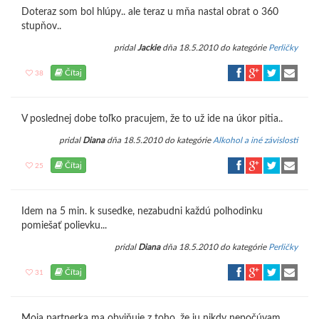
Doteraz som bol hlúpy.. ale teraz u mňa nastal obrat o 360
stupňov..
pridal
Jackie
dňa 18.5.2010 do kategórie
Perličky
Čítaj
38
V poslednej dobe toľko pracujem, že to už ide na úkor pitia..
pridal
Diana
dňa 18.5.2010 do kategórie
Alkohol a iné závislosti
Čítaj
25
Idem na 5 min. k susedke, nezabudni každú polhodinku
pomiešať polievku...
pridal
Diana
dňa 18.5.2010 do kategórie
Perličky
Čítaj
31
Moja partnerka ma obviňuje z toho, že ju nikdy nepočúvam...