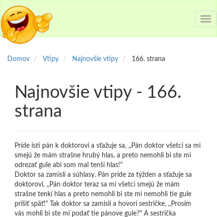
Tog
nav
Domov
Vtipy
Najnovšie vtipy
166. strana
Najnovšie vtipy - 166.
strana
Príde istí pán k doktorovi a sťažuje sa, ,,Pán doktor všetci sa mi
smejú že mám strašne hrubý hlas, a preto nemohli bi ste mi
odrezať gule abi som mal tenší hlas!"
Doktor sa zamislí a súhlasy. Pán príde za týžden a sťažuje sa
doktorovi, ,,Pán doktor teraz sa mi všetci smejú že mám
strašne tenkí hlas a preto nemohli bi ste mi nemohli tie gule
prišiť späť!" Tak doktor sa zamislí a hovorí sestričke, ,,Prosím
vás mohli bi ste mi podať tie pánove gule?" A sestrička