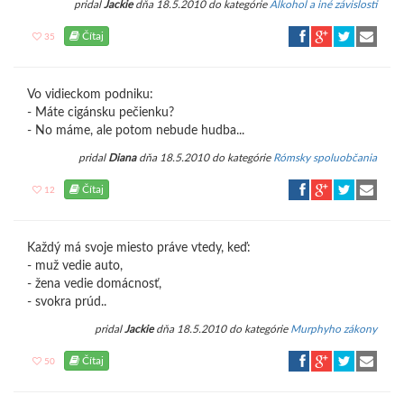
pridal
Jackie
dňa 18.5.2010 do kategórie
Alkohol a iné závislosti
Čítaj
35
Vo vidieckom podniku:
- Máte cigánsku pečienku?
- No máme, ale potom nebude hudba...
pridal
Diana
dňa 18.5.2010 do kategórie
Rómsky spoluobčania
Čítaj
12
Každý má svoje miesto práve vtedy, keď:
- muž vedie auto,
- žena vedie domácnosť,
- svokra prúd..
pridal
Jackie
dňa 18.5.2010 do kategórie
Murphyho zákony
Čítaj
50