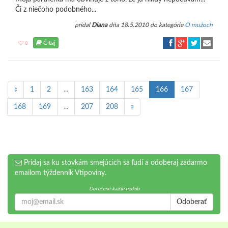
Či z niečoho podobného...
pridal
Diana
dňa 18.5.2010 do kategórie
O mužoch
Čítaj
8
«
1
2
...
163
164
165
166
167
168
169
...
207
208
»
Pridaj sa ku stovkám smejúcich sa ľudí a odoberaj zadarmo
emailom týždenník Vtipoviny.
Doručené každú nedeľu
Odoberať