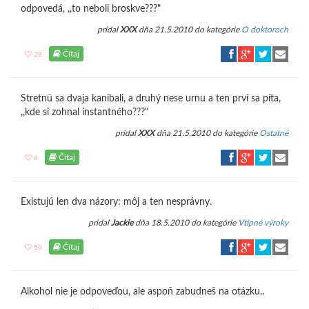
odpovedá, ,,to neboli broskve???"
pridal
XXX
dňa 21.5.2010 do kategórie
O doktoroch
Čítaj
28
Stretnú sa dvaja kanibali, a druhý nese urnu a ten prví sa píta,
,,kde si zohnal instantného???"
pridal
XXX
dňa 21.5.2010 do kategórie
Ostatné
Čítaj
6
Existujú len dva názory: môj a ten nesprávny.
pridal
Jackie
dňa 18.5.2010 do kategórie
Vtipné výroky
Čítaj
50
Alkohol nie je odpoveďou, ale aspoň zabudneš na otázku..