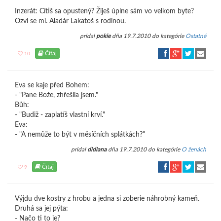
Inzerát: Cítiš sa opustený? Žiješ úplne sám vo velkom byte?
Ozvi se mi. Aladár Lakatoš s rodinou.
pridal
pokie
dňa 19.7.2010 do kategórie
Ostatné
Čítaj
10
Eva se kaje před Bohem:
- "Pane Bože, zhřešlia jsem."
Bůh:
- "Budiž - zaplatíš vlastní krví."
Eva:
- "A nemůže to být v měsíčních splátkách?"
pridal
didiana
dňa 19.7.2010 do kategórie
O ženách
Čítaj
9
Výjdu dve kostry z hrobu a jedna si zoberie náhrobný kameň.
Druhá sa jej pýta:
- Načo ti to je?