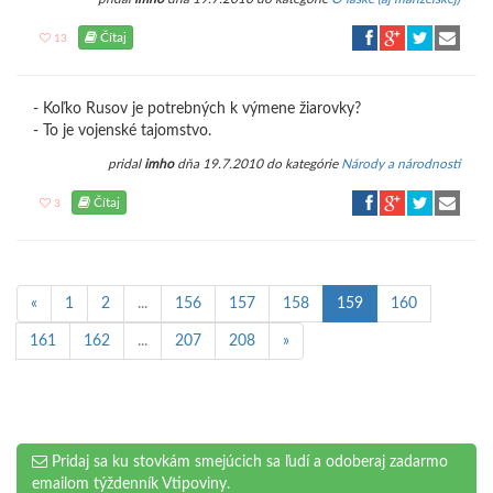
Čítaj
13
- Koľko Rusov je potrebných k výmene žiarovky?
- To je vojenské tajomstvo.
pridal
imho
dňa 19.7.2010 do kategórie
Národy a národnosti
Čítaj
3
«
1
2
...
156
157
158
159
160
161
162
...
207
208
»
Pridaj sa ku stovkám smejúcich sa ľudí a odoberaj zadarmo
emailom týždenník Vtipoviny.