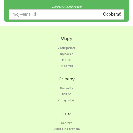
Doručené každú nedeľu
Odoberať
Vtipy
V kategóriach
Najnovšie
TOP 10
Pridaj vtip
Príbehy
Najnovšie
TOP 10
Pridaj príbeh
Info
Kontakt
Všeobecné pravidlá