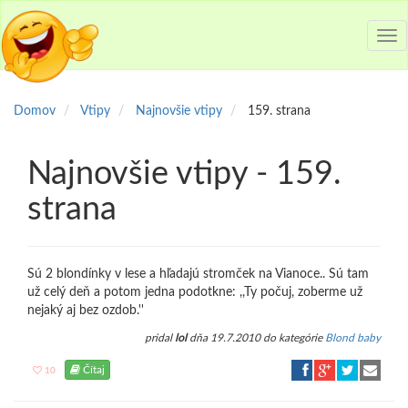
Tog
nav
Domov
Vtipy
Najnovšie vtipy
159. strana
Najnovšie vtipy - 159.
strana
Sú 2 blondínky v lese a hľadajú stromček na Vianoce.. Sú tam
už celý deň a potom jedna podotkne: ,,Ty počuj, zoberme už
nejaký aj bez ozdob.''
pridal
lol
dňa 19.7.2010 do kategórie
Blond baby
Čítaj
10