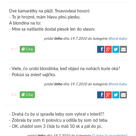
Dve kamarátky na pláži. Tmavovlasá hovorí:
- To je hrozné, mám hlavu plnú piesku.
A blondína na to:
- Mne sa našťastie dostal piesok len do vlasov.
pridal
imho
dňa 19.7.2010 do kategórie
Blond baby
Čítaj
7
- Viete, čo urobí blondínka, keď objaví na nohách kurie oká?
- Pokúsi sa zniesť vajíčko.
pridal
imho
dňa 19.7.2010 do kategórie
Blond baby
Čítaj
8
- Drahá čo by si spravila keby som vyhral v loterii??
- Zobrala by som ti polovicu a odišla by som od teba.
- OK, uhádol som 3 čísla tu máš 50 sk a pál do pi..
pridal
imho
dňa 19.7.2010 do kategórie
O láske (aj manželskej)