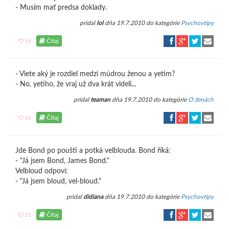
- Musím mať predsa doklady.
pridal
lol
dňa 19.7.2010 do kategórie
Psychovtipy
Čítaj
19
- Viete aký je rozdiel medzi múdrou ženou a yetim?
- No, yetiho, že vraj už dva krát videli...
pridal
teaman
dňa 19.7.2010 do kategórie
O ženách
Čítaj
16
Jde Bond po poušti a potká velblouda. Bond říká:
- "Já jsem Bond, James Bond."
Velbloud odpoví:
- "Já jsem bloud, vel-bloud."
pridal
didiana
dňa 19.7.2010 do kategórie
Psychovtipy
Čítaj
21