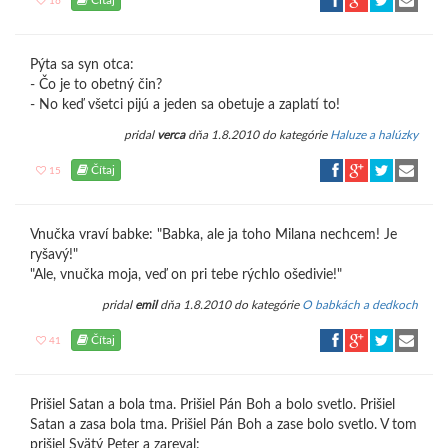
Čítaj
16
Pýta sa syn otca:
- Čo je to obetný čin?
- No keď všetci pijú a jeden sa obetuje a zaplatí to!
pridal
verca
dňa 1.8.2010 do kategórie
Haluze a halúzky
Čítaj
15
Vnučka vraví babke: "Babka, ale ja toho Milana nechcem! Je
ryšavý!"
"Ale, vnučka moja, veď on pri tebe rýchlo ošedivie!"
pridal
emil
dňa 1.8.2010 do kategórie
O babkách a dedkoch
Čítaj
41
Prišiel Satan a bola tma. Prišiel Pán Boh a bolo svetlo. Prišiel
Satan a zasa bola tma. Prišiel Pán Boh a zase bolo svetlo. V tom
prišiel Svätý Peter a zareval: