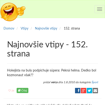
Tog
nav
Domov
Vtipy
Najnovšie vtipy
152. strana
Najnovšie vtipy - 152.
strana
Hokejista na buly podpichuje súpera: Pekná helma. Dedko bol
kozmonaut však??
pridal
verca
dňa 1.8.2010 do kategórie
Šport
Čítaj
26