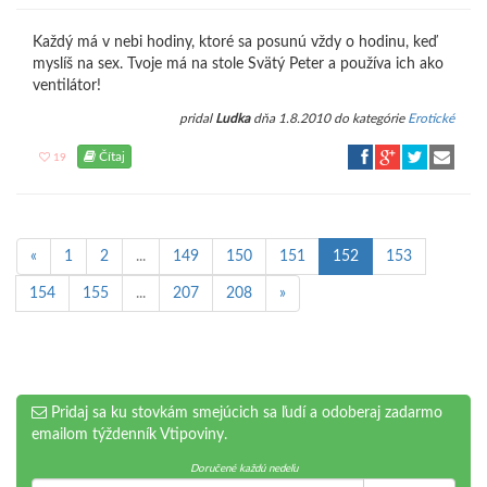
Každý má v nebi hodiny, ktoré sa posunú vždy o hodinu, keď
myslíš na sex. Tvoje má na stole Svätý Peter a používa ich ako
ventilátor!
pridal
Ludka
dňa 1.8.2010 do kategórie
Erotické
Čítaj
19
«
1
2
...
149
150
151
152
153
154
155
...
207
208
»
Pridaj sa ku stovkám smejúcich sa ľudí a odoberaj zadarmo
emailom týždenník Vtipoviny.
Doručené každú nedeľu