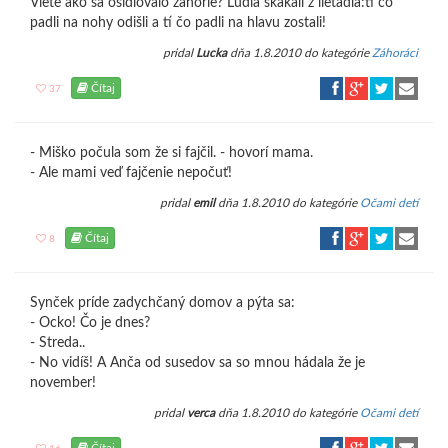
Viete ako sa osídlovalo záhorie? Ľudia skákali z lietadla:tí čo
padli na nohy odišli a tí čo padli na hlavu zostali!
pridal
Lucka
dňa 1.8.2010 do kategórie
Záhoráci
Čítaj
37
- Miško počula som že si fajčil. - hovorí mama.
- Ale mami veď fajčenie nepočuť!
pridal
emil
dňa 1.8.2010 do kategórie
Očami detí
Čítaj
8
Synček príde zadychčaný domov a pýta sa:
- Ocko! Čo je dnes?
- Streda..
- No vidíš! A Anča od susedov sa so mnou hádala že je
november!
pridal
verca
dňa 1.8.2010 do kategórie
Očami detí