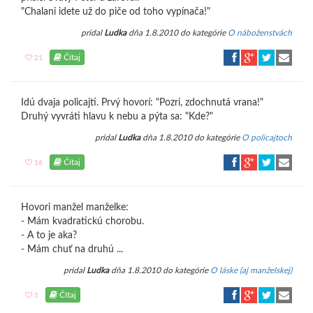
"Chalani idete už do piče od toho vypínača!"
pridal
Ludka
dňa 1.8.2010 do kategórie
O náboženstvách
Čítaj
21
Idú dvaja policajti. Prvý hovorí: "Pozri, zdochnutá vrana!"
Druhý vyvráti hlavu k nebu a pýta sa: "Kde?"
pridal
Ludka
dňa 1.8.2010 do kategórie
O policajtoch
Čítaj
16
Hovori manžel manželke:
- Mám kvadratickú chorobu.
- A to je aka?
- Mám chuť na druhú ...
pridal
Ludka
dňa 1.8.2010 do kategórie
O láske (aj manželskej)
Čítaj
5