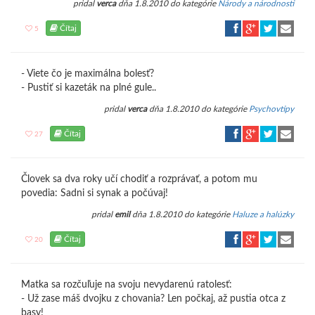
pridal
verca
dňa 1.8.2010 do kategórie
Národy a národnosti
Čítaj
5
- Viete čo je maximálna bolesť?
- Pustiť si kazeták na plné gule..
pridal
verca
dňa 1.8.2010 do kategórie
Psychovtipy
Čítaj
27
Človek sa dva roky učí chodiť a rozprávať, a potom mu
povedia: Sadni si synak a počúvaj!
pridal
emil
dňa 1.8.2010 do kategórie
Haluze a halúzky
Čítaj
20
Matka sa rozčuľuje na svoju nevydarenú ratolesť:
- Už zase máš dvojku z chovania? Len počkaj, až pustia otca z
basy!