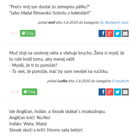
"Prečo môj syn dostal zo zemepisu päťku?"
"Lebo hľadal Rimavskú Sobotu v kalendári!"
pridal
emil
dňa 1.8.2010 do kategórie
Zo školských lavíc
Čítaj
5
Muž stojí na osobnej váhe a vťahuje brucho. Žena si myslí, že
to robí kvôli tomu, aby menej vážil:
- Myslíš, že ti to pomôže?
- To vieš, že pomôže, ináč by som nevidel na ručičku.
pridal
Ludka
dňa 1.8.2010 do kategórie
O mužoch
Čítaj
10
Ide Angličan, Indián, a Slovák skákať s mrakodrapu.
Angličan kričí: No.No!
Indián: Wata, Wata!
Slovak skočí a kričí: Hovno vata betón!