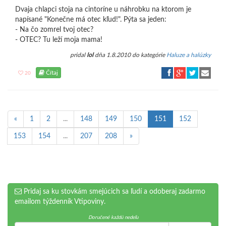
Dvaja chlapci stoja na cintoríne u náhrobku na ktorom je
napísané "Konečne má otec kľud!". Pýta sa jeden:
- Na čo zomrel tvoj otec?
- OTEC? Tu leží moja mama!
pridal
lol
dňa 1.8.2010 do kategórie
Haluze a halúzky
Čítaj
20
«
1
2
...
148
149
150
151
152
153
154
...
207
208
»
Pridaj sa ku stovkám smejúcich sa ľudí a odoberaj zadarmo
emailom týždenník Vtipoviny.
Doručené každú nedeľu