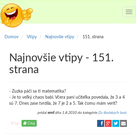
Tog
nav
Domov
Vtipy
Najnovšie vtipy
151. strana
Najnovšie vtipy - 151.
strana
- Zuzka páči sa ti matematika?
- Je to veľký chaos babi. Včera pani učiteľka povedala, že 3 a 4
sú 7. Dnes zase tvrdila, že 7 je 2 a 5. Tak čomu mám veriť?
pridal
emil
dňa 1.8.2010 do kategórie
Zo školských lavíc
Čítaj
16