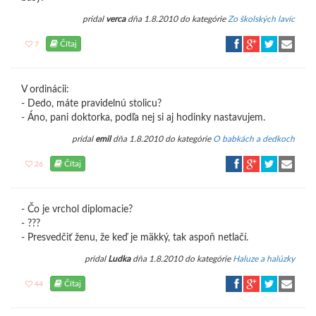
pridal
verca
dňa 1.8.2010 do kategórie
Zo školských lavíc
Čítaj
7
V ordinácii:
- Dedo, máte pravidelnú stolicu?
- Áno, pani doktorka, podľa nej si aj hodinky nastavujem.
pridal
emil
dňa 1.8.2010 do kategórie
O babkách a dedkoch
Čítaj
26
- Čo je vrchol diplomacie?
- ???
- Presvedčiť ženu, že keď je mäkký, tak aspoň netlačí.
pridal
Ludka
dňa 1.8.2010 do kategórie
Haluze a halúzky
Čítaj
44