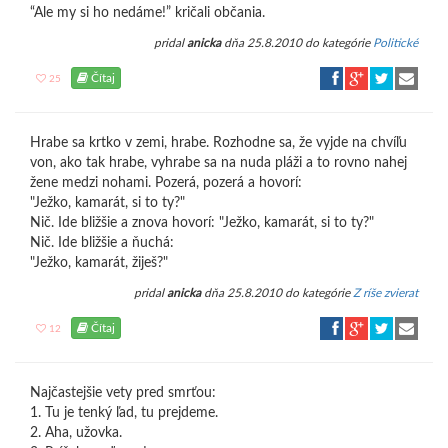
“Ale my si ho nedáme!” kričali občania.
pridal
anicka
dňa 25.8.2010 do kategórie
Politické
Čítaj
25
Hrabe sa krtko v zemi, hrabe. Rozhodne sa, že vyjde na chvíľu
von, ako tak hrabe, vyhrabe sa na nuda pláži a to rovno nahej
žene medzi nohami. Pozerá, pozerá a hovorí:
"Ježko, kamarát, si to ty?"
Nič. Ide bližšie a znova hovorí: "Ježko, kamarát, si to ty?"
Nič. Ide bližšie a ňuchá:
"Ježko, kamarát, žiješ?"
pridal
anicka
dňa 25.8.2010 do kategórie
Z ríše zvierat
Čítaj
12
Najčastejšie vety pred smrťou:
1. Tu je tenký ľad, tu prejdeme.
2. Aha, užovka.