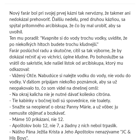
Nový farár bol pri svojej prvej kázni tak nervózny, že takmer ani
nedokázal prehovoriť. Ďalšiu nedeľu, pred druhou kázňou, sa
spýtal prítomného arcibiskupa, že čo by mal urobiť, aby sa
uvoľnil.
Ten mu poradil: "Kvapnite si do vody trochu vodky, uvidíte, že
po niekoľkých hltoch budete trochu kľudnejší."
Farár poslúchol radu a skutočne, cítil sa tak výborne, že by
dokázal rečniť aj vo víchrici, úplne kľudne. Po bohoslužbe sa
vrátil do sakristie, kde našiel lístok od arcibiskupa, ktorý mu
odkazoval:
- Vážený Otče. Nabudúce si nalejte vodku do vody, nie vodu do
vodky. V ďalšom pripájam niekoľko poznámok, aby sa už
neopakovalo to, čo som videl na dnešnej omši:
- Na okraj kalicha nie je nutné dávať koliesko citróna.
- Tie kabínky v bočnej lodi sú spovednice, nie toalety.
- Snažte sa neopierať o obraz Panny Márie, a už vôbec ju
nemusíte objímať a bozkávať.
- Máme 10 prikázaní, nie 12.
- Apoštolov bolo 12, nie 7, a žiadny z nich nebol trpaslík.
- Nášho Pána Ježiša Krista a Jeho Apoštolov nenazývame "JC &
His Boys".