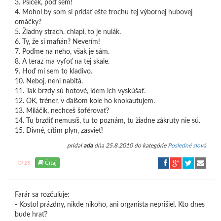
3. Psíček, poď sem!
4. Mohol by som si pridať ešte trochu tej výbornej hubovej
omáčky?
5. Žiadny strach, chlapi, to je nulák.
6. Ty, že si mafián? Neverím!
7. Poďme na neho, však je sám.
8. A teraz ma vyfoť na tej skale.
9. Hoď mi sem to kladivo.
10. Neboj, neni nabitá.
11. Tak brzdy sú hotové, idem ich vyskúšať.
12. OK, tréner, v ďalšom kole ho knokautujem.
13. Miláčik, nechceš šoférovať?
14. Tu brzdiť nemusíš, tu to poznám, tu žiadne zákruty nie sú.
15. Divné, cítim plyn, zasvieť!
pridal
ada
dňa 25.8.2010 do kategórie
Posledné slová
Čítaj
25
Farár sa rozčuľuje:
- Kostol prázdny, nikde nikoho, ani organista neprišiel. Kto dnes
bude hrať?