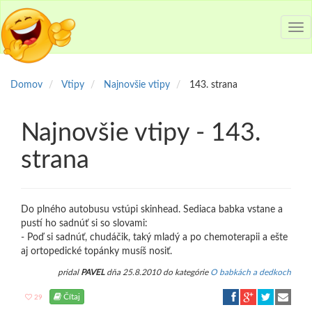
Tog
nav
Domov
Vtipy
Najnovšie vtipy
143. strana
Najnovšie vtipy - 143.
strana
Do plného autobusu vstúpi skinhead. Sediaca babka vstane a
pustí ho sadnúť si so slovami:
- Poď si sadnúť, chudáčik, taký mladý a po chemoterapii a ešte
aj ortopedické topánky musíš nosiť.
pridal
PAVEL
dňa 25.8.2010 do kategórie
O babkách a dedkoch
Čítaj
29