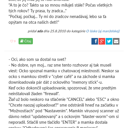
"A to je čo? Takto sa so mnou miluješ stále? Počas všetkých
tých rokov? Ty prasa, ty zradca..."
"Počkaj, počkaj... Ty mi do zradcov nenadávaj, lebo sa ťa
opýtam na otca našich detí!"
pridal
ada
dňa 25.8.2010 do kategórie
O láske (aj manželskej)
Čítaj
9
- Oci, ako som sa dostal na svet?
- No dobre, syn moj... raz sme tento rozhovor aj tak museli
viest: Ocko spoznal mamku v chatovacej miestnosti. Neskor sa
ocko s mamkou stretli v "cyber café" a na záchode si mamka
downloadovala pár dát z ockového "memory stick"-u.
Keď ocko dokončil uploadovanie, spozoroval, že sme predtým
neinštalovali žiaden "firewall".
Žiaľ už bolo neskoro na stlačenie "CANCEL" alebo "ESC" a okno
"Chcete naozaj uploadovať?" sme odstránili hneď na začiatku v
"Možnostiach" pod "Nastavením". Mamkin vírusový scanner už
dávno nebol "updateovaný" a s ockovým "blaster-worm"-om si
neporadil. Stlačili sme tlačidlo "ENTER" a mamka dostala