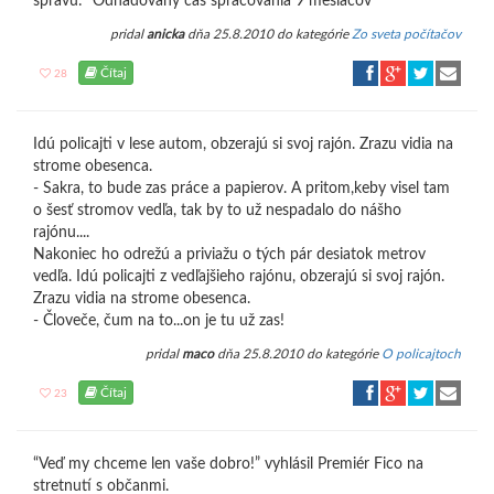
správu: "Odhadovaný čas spracovania 9 mesiacov"
pridal
anicka
dňa 25.8.2010 do kategórie
Zo sveta počítačov
Čítaj
28
Idú policajti v lese autom, obzerajú si svoj rajón. Zrazu vidia na
strome obesenca.
- Sakra, to bude zas práce a papierov. A pritom,keby visel tam
o šesť stromov vedľa, tak by to už nespadalo do nášho
rajónu....
Nakoniec ho odrežú a priviažu o tých pár desiatok metrov
vedľa. Idú policajti z vedľajšieho rajónu, obzerajú si svoj rajón.
Zrazu vidia na strome obesenca.
- Človeče, čum na to...on je tu už zas!
pridal
maco
dňa 25.8.2010 do kategórie
O policajtoch
Čítaj
23
“Veď my chceme len vaše dobro!” vyhlásil Premiér Fico na
stretnutí s občanmi.