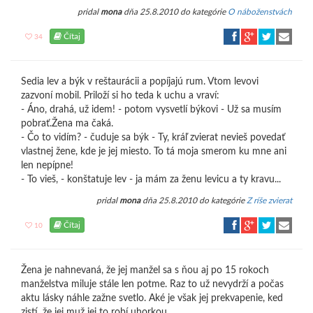
pridal
mona
dňa 25.8.2010 do kategórie
O náboženstvách
Čítaj
34
Sedia lev a býk v reštaurácii a popíjajú rum. Vtom levovi
zazvoní mobil. Priloží si ho teda k uchu a vraví:
- Áno, drahá, už idem! - potom vysvetlí býkovi - Už sa musím
pobrať.Žena ma čaká.
- Čo to vidím? - čuduje sa býk - Ty, kráľ zvierat nevieš povedať
vlastnej žene, kde je jej miesto. To tá moja smerom ku mne ani
len nepípne!
- To vieš, - konštatuje lev - ja mám za ženu levicu a ty kravu...
pridal
mona
dňa 25.8.2010 do kategórie
Z ríše zvierat
Čítaj
10
Žena je nahnevaná, že jej manžel sa s ňou aj po 15 rokoch
manželstva miluje stále len potme. Raz to už nevydrží a počas
aktu lásky náhle zažne svetlo. Aké je však jej prekvapenie, ked
zistí, že jej muž jej to robí uhorkou.