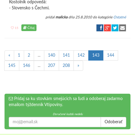
Kostolník odpovedá:
- Slovensko s Čechmi.
pridal
malicka
dňa 25.8.2010 do kategórie
Ostatné
Čítaj
15
«
1
2
...
140
141
142
143
144
145
146
...
207
208
»
Pridaj sa ku stovkám smejúcich sa ľudí a odoberaj zadarmo
emailom týždenník Vtipoviny.
Doručené každú nedeľu
Odoberať