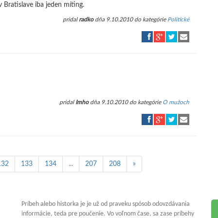
 Bratislave iba jeden míting.
pridal
radko
dňa 9.10.2010 do kategórie
Politické
pridal
Imho
dňa 9.10.2010 do kategórie
O mužoch
132
133
134
...
207
208
»
Príbeh alebo historka je je už od praveku spósob odovzdávania
informácie, teda pre poučenie. Vo voľnom čase, sa zase príbehy