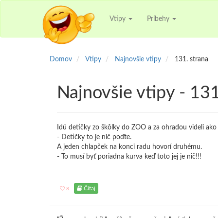
Vtipy
Príbehy
Domov
Vtipy
Najnovšie vtipy
131. strana
Najnovšie vtipy - 131
Idú detičky zo škôlky do ZOO a za ohradou videli ako s
- Detičky to je nič poďte.
A jeden chlapček na konci radu hovorí druhému.
- To musí byť poriadna kurva keď toto jej je nič!!!
Čítaj
8