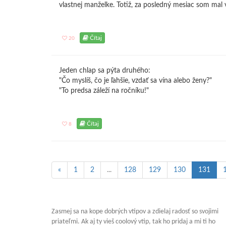
vlastnej manželke. Totiž, za posledný mesiac som mal v
Čítaj
20
Jeden chlap sa pýta druhého:
"Čo myslíš, čo je ľahšie, vzdať sa vína alebo ženy?"
"To predsa záleží na ročníku!"
Čítaj
8
«
1
2
...
128
129
130
131
Zasmej sa na kope dobrých vtipov a zdielaj radosť so svojimi
priateľmi. Ak aj ty vieš coolový vtip, tak ho pridaj a mi ti ho