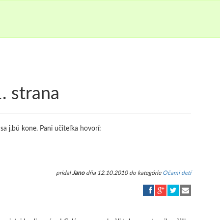
. strana
a j.bú kone. Pani učiteľka hovorí:
pridal
Jano
dňa 12.10.2010 do kategórie
Očami detí