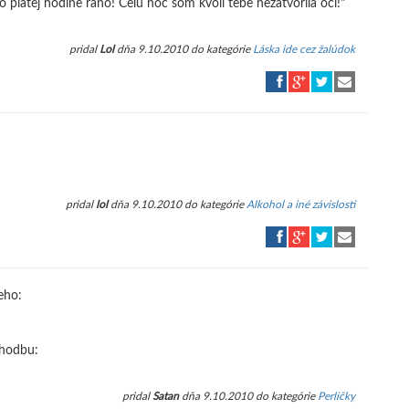
o piatej hodine ráno! Celú noc som kvôli tebe nezatvorila oči!"
pridal
Lol
dňa 9.10.2010 do kategórie
Láska ide cez žalúdok
pridal
lol
dňa 9.10.2010 do kategórie
Alkohol a iné závislosti
eho:
chodbu:
pridal
Satan
dňa 9.10.2010 do kategórie
Perličky