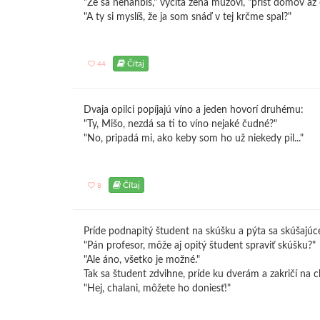
"Že sa nehanbíš," vyčíta žena mužovi, "prísť domov až 
"A ty si myslíš, že ja som snáď v tej krčme spal?"
Čítaj
44
Dvaja opilci popíjajú víno a jeden hovorí druhému:
"Ty, Mišo, nezdá sa ti to víno nejaké čudné?"
"No, pripadá mi, ako keby som ho už niekedy pil..."
Čítaj
8
Príde podnapitý študent na skúšku a pýta sa skúšajúc
"Pán profesor, môže aj opitý študent spraviť skúšku?"
"Ale áno, všetko je možné."
Tak sa študent zdvihne, príde ku dverám a zakričí na 
"Hej, chalani, môžete ho doniesť!"