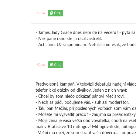
Čítaj
14
- James, lady Grace dnes nepríde na večeru? - pýta sa 
- Nie, pane ráno ste ju ráčil zastreliť.
- Ach, áno. Už si spomínam. Netušil som však, že bude
Čítaj
30
Predvolebná kampaň. V televízii debatujú nádejní vlád
telefonické otázky od divákov. Jeden z nich vraví:
- Chcel by som niečo odkázať pánovi Mečiarovi...
- Nech sa páči, počujeme vás. - súhlasí moderátor.
- Tak, pán Mečiar, pri posledných voľbách som vám dal 
- Môžete mi vysvetliť prečo? - zaujíma sa prezidentský
- Moja žena je vaša veľká obdivovateľka, chodí na všet
mali v Bratislave 10 mítingov! Mítingovali ste, mítingov
- Veľmi ma mrzí, že som stratil vašu dôveru... - odpov