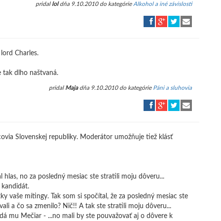
pridal
lol
dňa 9.10.2010 do kategórie
Alkohol a iné závislosti
lord Charles.
 tak dlho naštvaná.
pridal
Maja
dňa 9.10.2010 do kategórie
Páni a sluhovia
covia Slovenskej republiky. Moderátor umožňuje tiež klásť
hlas, no za posledný mesiac ste stratili moju dôveru...
 kandidát.
ky vaše mítingy. Tak som si spočítal, že za posledný mesiac ste
ali a čo sa zmenilo? Nič!! A tak ste stratili moju dôveru...
edá mu Mečiar - ...no mali by ste pouvažovať aj o dôvere k