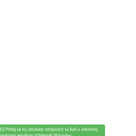
Pridaj sa ku stovkám smejúcich sa ľudí a odoberaj
zadarmo emailom týždenník Vtipoviny.