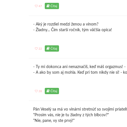
Čítaj
47
- Aký je rozdiel medzi ženou a vínom?
- Žiadny... Čím starší ročník, tým väčšia opica!
Čítaj
22
- Ty mi dokonca ani nenaznačíš, keď máš orgazmus! - 
- A ako by som aj mohla. Keď pri tom nikdy nie si! - k
Čítaj
28
Pán Veselý sa má vo vinárni stretnúť so svojimi priateľ
"Prosím vás, nie je tu žiadny z tých blbcov?"
"Nie, pane, vy ste prvý!"